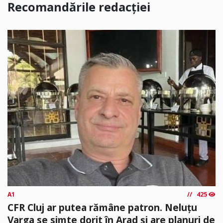
Recomandările redacției
A1
425
CFR Cluj ar putea rămâne patron. Neluțu
Varga se simte dorit în Arad și are planuri de