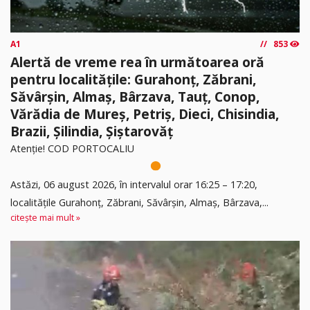
A1
853
Alertă de vreme rea în următoarea oră
pentru localitățile: Gurahonț, Zăbrani,
Săvârșin, Almaș, Bârzava, Tauț, Conop,
Vărădia de Mureș, Petriș, Dieci, Chisindia,
Brazii, Șilindia, Șiștarovăț
Atenție! COD PORTOCALIU
Astăzi, 06 august 2026, în intervalul orar 16:25 – 17:20,
localitățile Gurahonț, Zăbrani, Săvârșin, Almaș, Bârzava,...
citește mai mult »