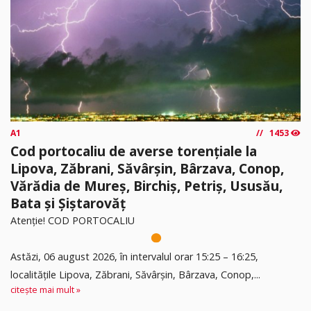
A1
1453
Cod portocaliu de averse torențiale la
Lipova, Zăbrani, Săvârșin, Bârzava, Conop,
Vărădia de Mureș, Birchiș, Petriș, Ususău,
Bata și Șiștarovăț
Atenție! COD PORTOCALIU
Astăzi, 06 august 2026, în intervalul orar 15:25 – 16:25,
localitățile Lipova, Zăbrani, Săvârșin, Bârzava, Conop,...
citește mai mult »