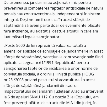
De asemenea, jandarmii au acționat zilnic pentru
prevenirea și combaterea faptelor antisociale de natură
penală sau contravențională, independent și în sistem
integrat. Deși ne-am fi dorit ca în acest sfârșit de
săptămână să avem parte doar de evenimente plăcute,
fără incidente, au existat și destule situații în care am
luat măsuri legale sancționatorii.
„Peste 5000 de lei reprezintă valoarea totală a
amenzilor aplicate de echipajele de jandarmerie în acest
sfârșit de săptămână, sancțiunile contravenționale fiind
aplicate la Legea nr.61/1991 Republicată pentru
sancționarea faptelor de încălcarea a unor norme de
convietuie socială, a ordinii și liniștii publice și OUG
nr.23 /2008 privind pescuitul și acvacultura. În acest
sfârșit de săptămână jandarmii din cadrul
Inspectoratului de Jandarmi Județean Arad au intervenit
la 5 de apeluri SNAU 112. Cu ocazia Zilei Copilului, am
fost prezenți, alături de structurile M.A.I din județ, în