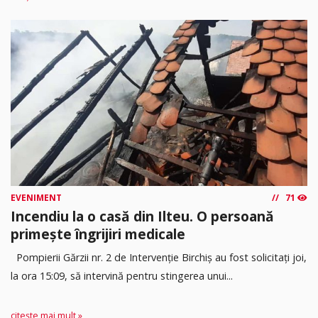
EVENIMENT
71
Incendiu la o casă din Ilteu. O persoană
primește îngrijiri medicale
Pompierii Gărzii nr. 2 de Intervenție Birchiș au fost solicitați joi,
la ora 15:09, să intervină pentru stingerea unui...
citește mai mult »