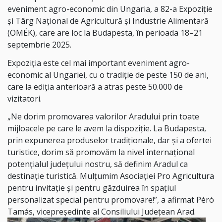
eveniment agro-economic din Ungaria, a 82-a Expoziție
și Târg Național de Agricultură și Industrie Alimentară
(OMÉK), care are loc la Budapesta, în perioada 18–21
septembrie 2025.
Expoziția este cel mai important eveniment agro-
economic al Ungariei, cu o tradiție de peste 150 de ani,
care la ediția anterioară a atras peste 50.000 de
vizitatori.
„Ne dorim promovarea valorilor Aradului prin toate
mijloacele pe care le avem la dispoziție. La Budapesta,
prin expunerea produselor tradiționale, dar și a ofertei
turistice, dorim să promovăm la nivel internațional
potențialul județului nostru, să definim Aradul ca
destinație turistică. Mulțumim Asociației Pro Agricultura
pentru invitație și pentru găzduirea în spațiul
personalizat special pentru promovare!”, a afirmat Péró
Tamás, vicepreședinte al Consiliului Județean Arad.