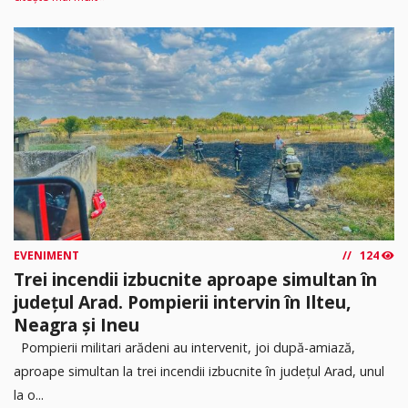
EVENIMENT
124
Trei incendii izbucnite aproape simultan în
județul Arad. Pompierii intervin în Ilteu,
Neagra și Ineu
Pompierii militari arădeni au intervenit, joi după-amiază,
aproape simultan la trei incendii izbucnite în județul Arad, unul
la o...