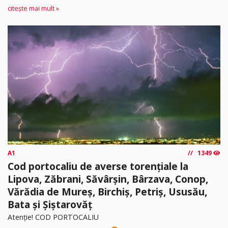
citește mai mult »
A1
1349
Cod portocaliu de averse torențiale la
Lipova, Zăbrani, Săvârșin, Bârzava, Conop,
Vărădia de Mureș, Birchiș, Petriș, Ususău,
Bata și Șiștarovăț
Atenție! COD PORTOCALIU