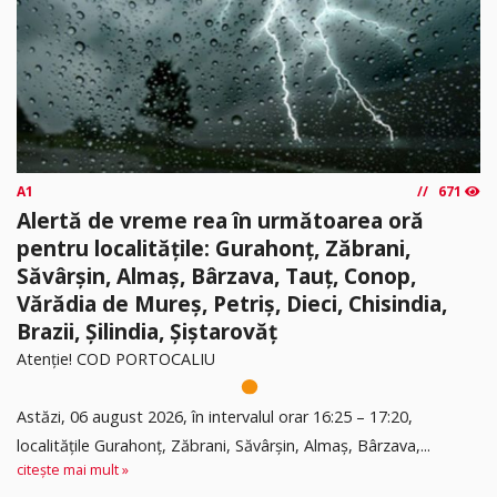
A1
671
Alertă de vreme rea în următoarea oră
pentru localitățile: Gurahonț, Zăbrani,
Săvârșin, Almaș, Bârzava, Tauț, Conop,
Vărădia de Mureș, Petriș, Dieci, Chisindia,
Brazii, Șilindia, Șiștarovăț
Atenție! COD PORTOCALIU
Astăzi, 06 august 2026, în intervalul orar 16:25 – 17:20,
localitățile Gurahonț, Zăbrani, Săvârșin, Almaș, Bârzava,...
citește mai mult »