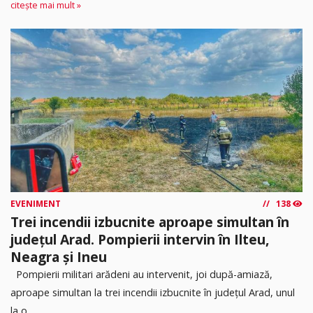
citește mai mult »
EVENIMENT
138
Trei incendii izbucnite aproape simultan în
județul Arad. Pompierii intervin în Ilteu,
Neagra și Ineu
Pompierii militari arădeni au intervenit, joi după-amiază,
aproape simultan la trei incendii izbucnite în județul Arad, unul
la o...