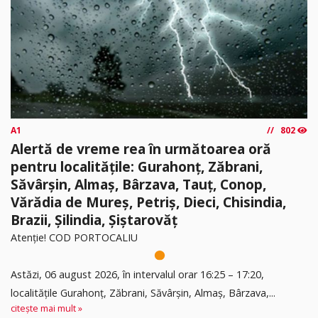
A1
802
Alertă de vreme rea în următoarea oră
pentru localitățile: Gurahonț, Zăbrani,
Săvârșin, Almaș, Bârzava, Tauț, Conop,
Vărădia de Mureș, Petriș, Dieci, Chisindia,
Brazii, Șilindia, Șiștarovăț
Atenție! COD PORTOCALIU
Astăzi, 06 august 2026, în intervalul orar 16:25 – 17:20,
localitățile Gurahonț, Zăbrani, Săvârșin, Almaș, Bârzava,...
citește mai mult »