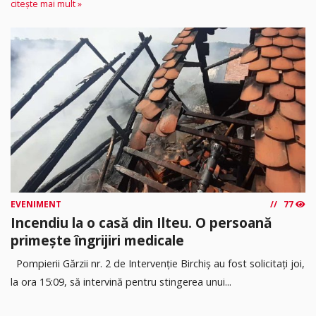
citește mai mult »
EVENIMENT
77
Incendiu la o casă din Ilteu. O persoană
primește îngrijiri medicale
Pompierii Gărzii nr. 2 de Intervenție Birchiș au fost solicitați joi,
la ora 15:09, să intervină pentru stingerea unui...