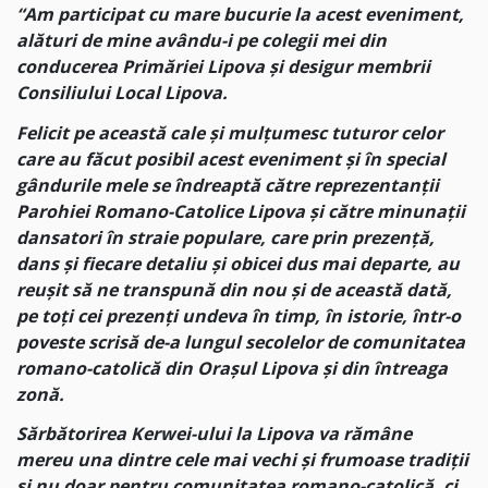
“Am participat cu mare bucurie la acest eveniment,
alături de mine avându-i pe colegii mei din
conducerea Primăriei Lipova și desigur membrii
Consiliului Local Lipova.
Felicit pe această cale și mulțumesc tuturor celor
care au făcut posibil acest eveniment și în special
gândurile mele se îndreaptă către reprezentanții
Parohiei Romano-Catolice Lipova și către minunații
dansatori în straie populare, care prin prezență,
dans și fiecare detaliu și obicei dus mai departe, au
reușit să ne transpună din nou și de această dată,
pe toți cei prezenți undeva în timp, în istorie, într-o
poveste scrisă de-a lungul secolelor de comunitatea
romano-catolică din Orașul Lipova și din întreaga
zonă.
Sărbătorirea Kerwei-ului la Lipova va rămâne
mereu una dintre cele mai vechi și frumoase tradiții
și nu doar pentru comunitatea romano-catolică, ci