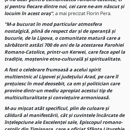
și pentru fiecare dintre noi, cei care ne-am născut și
locuim în acest oraș”
, a mai precizat Florin Pera.
“M-a bucurat în mod particular atmosfera
nostalgică, plină de respect dar și de speranță și
bucurie, de la Lipova, o comunitate matură care a
sărbătorit astăzi 700 de ani de la atestarea Parohiei
Romano-Catolice, printr-un Kerwei, care face apel la
tradiție, moștenire etno-culturală și spiritualitate.
A fost o celebrare frumoasă a acelui spirit
multientnic al Lipovei și județului Arad, pe care îl
prețuiesc în mod deosebit, ca om și politician care
provine dintr-un mediu apropiat acestui tip de
multiculturalitate și conviețuire armonioasă.
M-au mișcat atât specificul, plin de culoare și
căldură al manifestării, cât și cuvintele încărcate de
înțelepciune ale Excelenței sale, Episcopul romano-
catolic din Timișoara, care a oficiat Sfânta Liturghie