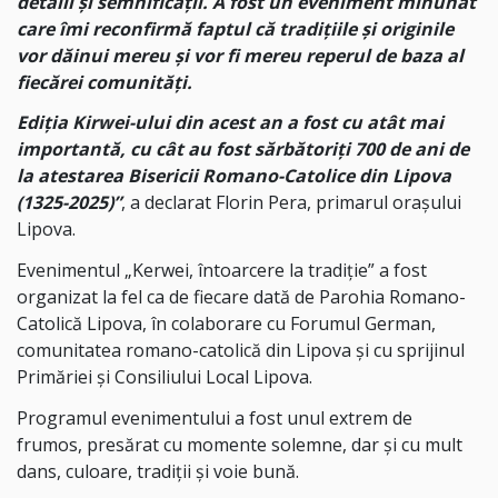
detalii și semnificații. A fost un eveniment minunat
care îmi reconfirmă faptul că tradițiile și originile
vor dăinui mereu și vor fi mereu reperul de baza al
fiecărei comunități.
Ediția Kirwei-ului din acest an a fost cu atât mai
importantă, cu cât au fost sărbătoriți 700 de ani de
la atestarea Bisericii Romano-Catolice din Lipova
(1325-2025)”
, a declarat Florin Pera, primarul orașului
Lipova.
Evenimentul „Kerwei, întoarcere la tradiție” a fost
organizat la fel ca de fiecare dată de Parohia Romano-
Catolică Lipova, în colaborare cu Forumul German,
comunitatea romano-catolică din Lipova și cu sprijinul
Primăriei și Consiliului Local Lipova.
Programul evenimentului a fost unul extrem de
frumos, presărat cu momente solemne, dar și cu mult
dans, culoare, tradiții și voie bună.