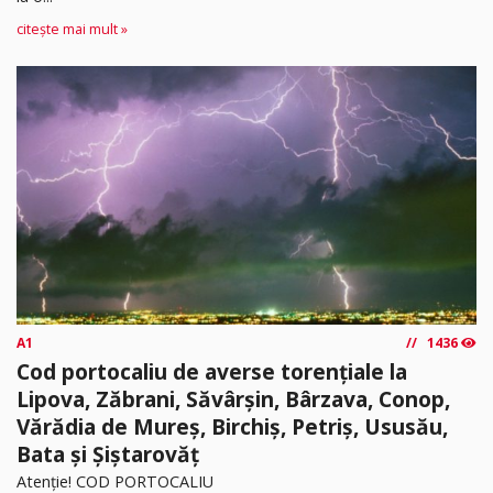
citește mai mult »
A1
1436
Cod portocaliu de averse torențiale la
Lipova, Zăbrani, Săvârșin, Bârzava, Conop,
Vărădia de Mureș, Birchiș, Petriș, Ususău,
Bata și Șiștarovăț
Atenție! COD PORTOCALIU