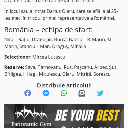
că a fost tăiat foarte rău pe laba piciorului.
În locul său a intrat Darius Olaru, care se află la al 25-
lea meci în tricoul primei reprezentative a României.
România – echipa de start:
Niță – Rațiu, Drăgușin, Burcă, Bancu – R. Marin, M.
Marin, Stanciu – Man, Drăguș, Mihăilă
Selecționer
: Mircea Lucescu
Rezerve:
Sava, Târnovanu, Rus, Pașcanu, Alibec, Șut,
Bîrligea, I. Hagi, Miculescu, Olaru, Mitriță, Sorescu
Distribuie articolul: