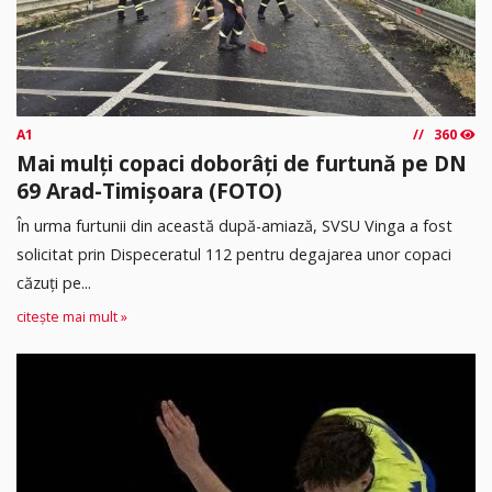
A1
360
Mai mulți copaci doborâți de furtună pe DN
69 Arad-Timișoara (FOTO)
În urma furtunii din această după-amiază, SVSU Vinga a fost
solicitat prin Dispeceratul 112 pentru degajarea unor copaci
căzuți pe...
citește mai mult »