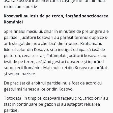
așa că kosovarii au încercat să câștige într-un alt mod,
nicidecum sportiv.
Kosovarii au ieșit de pe teren, forțând sancționarea
României
Spre finalul meciului, chiar în minutele de prelungire ale
partidei, jucătorii kosovari au părăsit terenul după ce s-
ar fi strigat din nou „Serbia” din tribune. Rrahamani,
liderul celor din Kosovo, și-a instigat echipa să iasă de
pe teren, ceea ce s-a și întâmplat. Jucătorii kosovari au
ieșit de pe teren, arătând gesturi obscene și înjurând
suporterii României. Mai mult, cei din Kosovo au arătat
și semne naziste.
De precizat că arbitrul partidei nu a fost de acord cu
gestul mârlănesc al celor din Kosovo.
Totodată, în timp ce kosovarii făceau circ, „tricolorii” au
stat în continuare pe gazon și au așteptat reluarea
partidei.