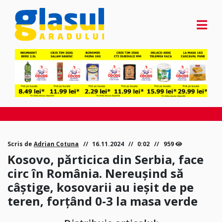
Scris de
Adrian Cotuna
16.11.2024
0:02
959
Kosovo, părticica din Serbia, face
circ în România. Nereușind să
câștige, kosovarii au ieșit de pe
teren, forțând 0-3 la masa verde