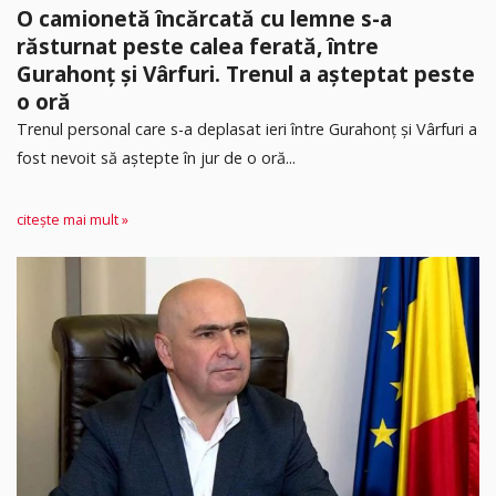
O camionetă încărcată cu lemne s-a
răsturnat peste calea ferată, între
Gurahonț și Vârfuri. Trenul a așteptat peste
o oră
Trenul personal care s-a deplasat ieri între Gurahonț și Vârfuri a
fost nevoit să aștepte în jur de o oră...
citește mai mult »