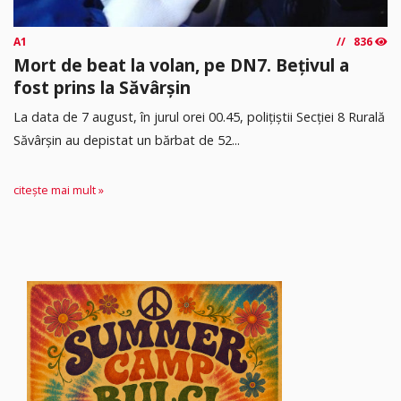
A1
836
Mort de beat la volan, pe DN7. Bețivul a
fost prins la Săvârșin
​La data de 7 august, în jurul orei 00.45, polițiștii Secției 8 Rurală
Săvârșin au depistat un bărbat de 52...
citește mai mult »