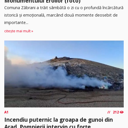
Monumentului Eroilor (foto)
Comuna Zăbrani a trăit sâmbătă o zi cu o profundă încărcătură
istorică și emoțională, marcând două momente deosebit de
importante...
citește mai mult »
A1
212
Incendiu puternic la groapa de gunoi din
Arad. Pompierii intervin cu forțe