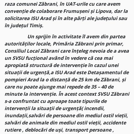
raza comunei Zăbrani, în UAT-urile cu care avem
convenție de colaborare Frumușeni și Lipova, dar la
solicitarea ISU Arad și în alte părți ale județului sau
în județul Timiș.
Un sprijin în activitate îl avem din partea
autorităților locale, Primăria Zăbrani prin primar,
Consiliul Local Zăbrani care înțeleg nevoia de a avea
un SVSU fucțional având în vedere că cea mai
apropiată structură de intervenție în cazul unei
situații de urgență,a ISU Arad este Detașamentul de
pompieri Arad la o distanță de 25 km de Zăbrani, și
care nu poate ajunge mai repede de 35 – 40 de
minute la intervenție. În acest context SVSU Zăbrani
s-a confruntat cu aproape toate tipurile de
intervenții la situații de urgență( incendii,
inundații,salvări de persoane din mediul ostil vieții,
salvări de animale din mediul ostil vieții, accidente
rutiere , deblocări de uși, transport persoane ,