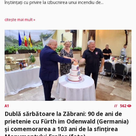
înștiințați cu privire la izbucnirea unui incendiu de...
citește mai mult »
A1
562
Dublă sărbătoare la Zăbrani: 90 de ani de
prietenie cu Fürth im Odenwald (Germania)
și comemorarea a 103 ani de la sfințirea