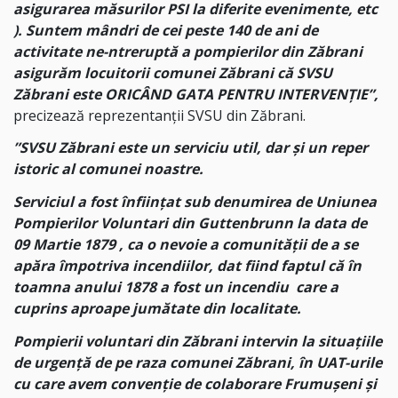
asigurarea măsurilor PSI la diferite evenimente, etc
). Suntem mândri de cei peste 140 de ani de
activitate ne-ntreruptă a pompierilor din Zăbrani
asigurăm locuitorii comunei Zăbrani că SVSU
Zăbrani este ORICÂND GATA PENTRU INTERVENȚIE”,
precizează reprezentanții SVSU din Zăbrani.
”SVSU Zăbrani este un serviciu util, dar și un reper
istoric al comunei noastre.
Serviciul a fost înființat sub denumirea de Uniunea
Pompierilor Voluntari din Guttenbrunn la data de
09 Martie 1879 , ca o nevoie a comunității de a se
apăra împotriva incendiilor, dat fiind faptul că în
toamna anului 1878 a fost un incendiu care a
cuprins aproape jumătate din localitate.
Pompierii voluntari din Zăbrani intervin la situațiile
de urgență de pe raza comunei Zăbrani, în UAT-urile
cu care avem convenție de colaborare Frumușeni și