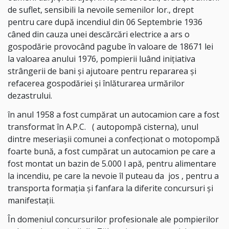
de suflet, sensibili la nevoile semenilor lor., drept
pentru care după incendiul din 06 Septembrie 1936
câned din cauza unei descărcări electrice a ars o
gospodărie provocând pagube în valoare de 18671 lei
la valoarea anului 1976, pompierii luând inițiativa
strângerii de bani și ajutoare pentru repararea și
refacerea gospodăriei și înlăturarea urmărilor
dezastrului.
în anul 1958 a fost cumpărat un autocamion care a fost
transformat în A.P.C. ( autopompă cisterna), unul
dintre meseriașii comunei a confecționat o motopompă
foarte bună, a fost cumpărat un autocamion pe care a
fost montat un bazin de 5.000 l apă, pentru alimentare
la incendiu, pe care la nevoie îl puteau da jos , pentru a
transporta formația și fanfara la diferite concursuri și
manifestații.
În domeniul concursurilor profesionale ale pompierilor