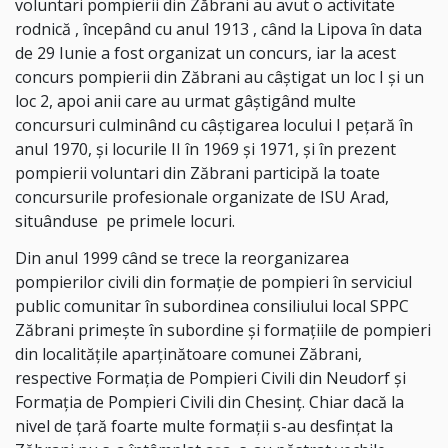
voluntari pompierii din Zăbrani au avut o activitate
rodnică , începând cu anul 1913 , când la Lipova în data
de 29 Iunie a fost organizat un concurs, iar la acest
concurs pompierii din Zăbrani au câștigat un loc I și un
loc 2, apoi anii care au urmat gâștigând multe
concursuri culminând cu câștigarea locului I pețară în
anul 1970, și locurile II în 1969 și 1971, și în prezent
pompierii voluntari din Zăbrani participă la toate
concursurile profesionale organizate de ISU Arad,
situânduse pe primele locuri.
Din anul 1999 când se trece la reorganizarea
pompierilor civili din formație de pompieri în serviciul
public comunitar în subordinea consiliului local SPPC
Zăbrani primește în subordine și formațiile de pompieri
din localitățile aparținătoare comunei Zăbrani,
respective Formația de Pompieri Civili din Neudorf și
Formația de Pompieri Civili din Chesinț. Chiar dacă la
nivel de țară foarte multe formații s-au desfințat la