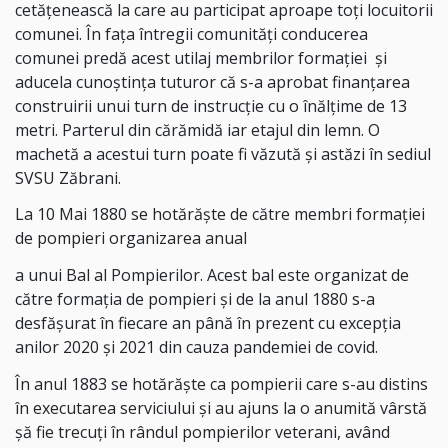
cetățenească la care au participat aproape toți locuitorii
comunei. În fața întregii comunități conducerea
comunei predă acest utilaj membrilor formației și
aducela cunoștința tuturor că s-a aprobat finanțarea
construirii unui turn de instrucție cu o înălțime de 13
metri. Parterul din cărămidă iar etajul din lemn. O
machetă a acestui turn poate fi văzută și astăzi în sediul
SVSU Zăbrani.
La 10 Mai 1880 se hotărăște de către membri formației
de pompieri organizarea anual
a unui Bal al Pompierilor. Acest bal este organizat de
către formația de pompieri și de la anul 1880 s-a
desfășurat în fiecare an până în prezent cu excepția
anilor 2020 și 2021 din cauza pandemiei de covid.
În anul 1883 se hotărăște ca pompierii care s-au distins
în executarea serviciului și au ajuns la o anumită vârstă
șă fie trecuți în rândul pompierilor veterani, având