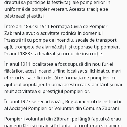
dreptul să participe la festivități ale pompierilor în
uniformă de pompier veteran. Această tradiție se
păstrează și astăzi.
Între ani 1882 și 1911 Formația Civilă de Pompieri
Zăbrani a avut o activitate rodnică în domeniul
înzestrării cu pompe de incendiu, sacale de transport
apă, trompete de alarmă,căști și toporașe tip pompier,
în anul 1888 s-a finalizat și turnul de instrucție.
În anul 1911 localitatea a fost supusă din nou furiei
flăcărilor, acest incendiu fiind localizat și lichidat cu mari
eforturi și sacrificiu de către formația de pompieri, cu
ajutorul populației. În urma acestui caz s-a întărit și mai
mult activitatea și prestigiul pompierilor.
În anul 1927 se redactează ,, Regulamentul de instrucție
al Aociației Pompierilor Voluntari din Comuna Zăbrani.
Pompierii voluntari din Zăbrani pe lângă faptul că erau
oameni dârji și curajoși în lupta cu focul, erau și oameni