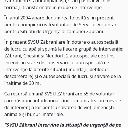
Zăbrani nu s-a întâmplat așa, s-au păstrat vechile
formații transformate în grupe de intervenție.
În anul 2004 apare denumirea folosită și în prezent
pentru pompierii civili voluntari de Serviciul Voluntar
pentru Situații de Urgență al comunei Zăbrani.
În prezent SVSU Zăbrani are în dotare o autospecială
de lucru cu apă și spumă la fiecare grupă de intervenție:
Zăbrani, Chesinț și Neudorf, 2 autospeciale de stins
incendii în stare de conservare, o autospecială de
intervenție la diferite situații ( inundații, deblocări ,
descarcerare) și o autospecială de lucru și salvare de la
înălțime de 30 m .
Ca resursă umană SVSU Zăbrani are 55 de voluntari,
care răspund întodeauna când comunitatea are nevoie
de intervenția lor pentru salvarea de vieți omenești,
animale și bunuri materiale.
”SVSU Zăbrani intervine la situații de urgență de pe