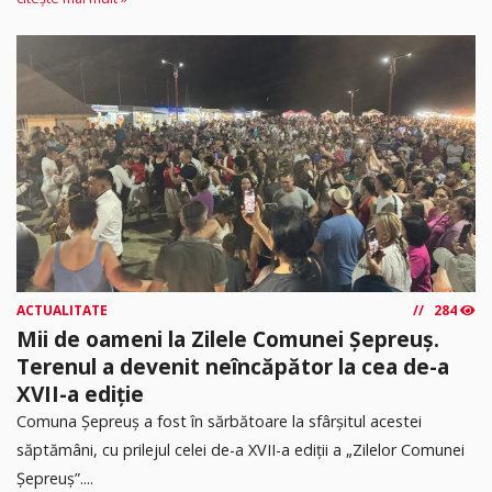
ACTUALITATE
284
Mii de oameni la Zilele Comunei Șepreuș.
Terenul a devenit neîncăpător la cea de-a
XVII-a ediție
Comuna Șepreuș a fost în sărbătoare la sfârșitul acestei
săptămâni, cu prilejul celei de-a XVII-a ediții a „Zilelor Comunei
Șepreuș”....