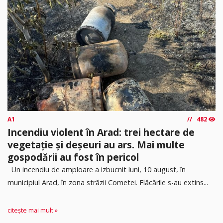
A1
482
Incendiu violent în Arad: trei hectare de
vegetație și deșeuri au ars. Mai multe
gospodării au fost în pericol
Un incendiu de amploare a izbucnit luni, 10 august, în
municipiul Arad, în zona străzii Cometei. Flăcările s-au extins...
citește mai mult »