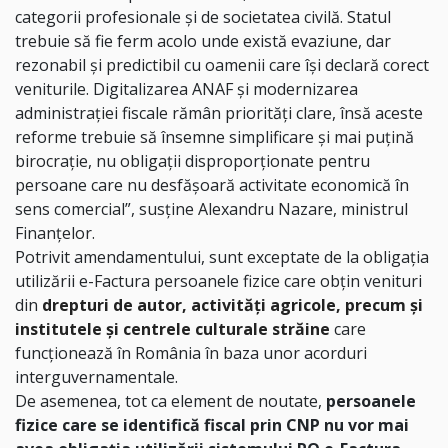
categorii profesionale și de societatea civilă. Statul
trebuie să fie ferm acolo unde există evaziune, dar
rezonabil și predictibil cu oamenii care își declară corect
veniturile. Digitalizarea ANAF și modernizarea
administrației fiscale rămân priorități clare, însă aceste
reforme trebuie să însemne simplificare și mai puțină
birocrație, nu obligații disproporționate pentru
persoane care nu desfășoară activitate economică în
sens comercial”, susține Alexandru Nazare, ministrul
Finanțelor.
Potrivit amendamentului, sunt exceptate de la obligația
utilizării e-Factura persoanele fizice care obțin venituri
din
drepturi de autor, activități agricole, precum și
institutele și centrele culturale străine
care
funcționează în România în baza unor acorduri
interguvernamentale.
De asemenea, tot ca element de noutate,
persoanele
fizice care se identifică fiscal prin CNP nu vor mai