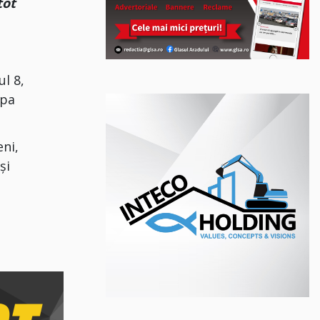
tot
ul 8,
ipa
eni,
și