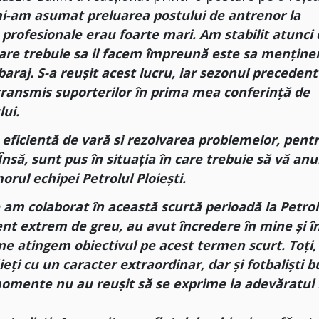
, mi-am asumat preluarea postului de antrenor la
le profesionale erau foarte mari. Am stabilit atunci
care trebuie sa il facem împreună este sa mențin
araj. S-a reușit acest lucru, iar sezonul precedent
transmis suporterilor în prima mea conferință de
lui.
 eficientă de vară si rezolvarea problemelor, pent
Însă, sunt pus în situația în care trebuie să vă an
rul echipei Petrolul Ploiești.
 am colaborat în această scurtă perioadă la Petrol
ent extrem de greu, au avut încredere în mine și î
 ne atingem obiectivul pe acest termen scurt. Toți,
ieți cu un caracter extraordinar, dar și fotbaliști b
momente nu au reușit să se exprime la adevăratul 