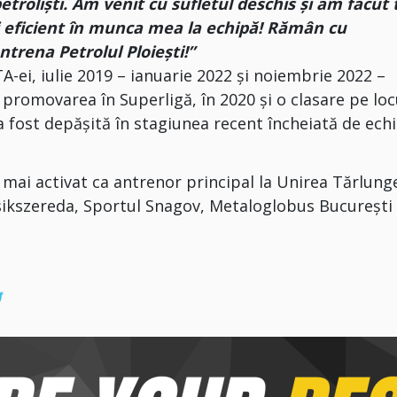
petroliști. Am venit cu sufletul deschis și am făcut 
ai eficient în munca mea la echipă! Rămân cu
ntrena Petrolul Ploiești!”
ei, iulie 2019 – ianuarie 2022 și noiembrie 2022 –
 promovarea în Superligă, în 2020 și o clasare pe loc
 fost depășită în stagiunea recent încheiată de ech
 mai activat ca antrenor principal la Unirea Tărlung
ikszereda, Sportul Snagov, Metaloglobus București 