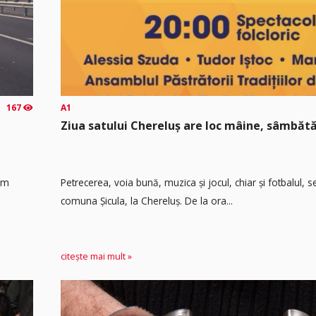
167
A1
Ziua satului Chereluș are loc mâine, sâmbătă
 km
Petrecerea, voia bună, muzica și jocul, chiar și fotbalul,
comuna Șicula, la Chereluș. De la ora...
citește mai mult »