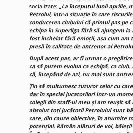
socializare:
„La începutul lunii aprilie
Petrolul, intr-o situație în care riscuri
conducerea clubului că primul pas pe 
echipa în Superliga fără să ajungem la b
fost încheiat fără emoții, așa cum am 
presă în calitate de antrenor al Petrolu
După acest pas, ar fi urmat o pregătire
ca să putem evolua ca echipă, ca club. 
că, începând de azi, nu mai sunt antreno
Țin să multumesc tuturor celor cu care
dar în special jucatorilor! Intr-un mom
colegii din staff-ul meu și am reușit să
absolut toți jucătorii Petrolului sunt bă
care, din cauze obiective, în anumite 
potențial. Rămân alături de voi, băieți!