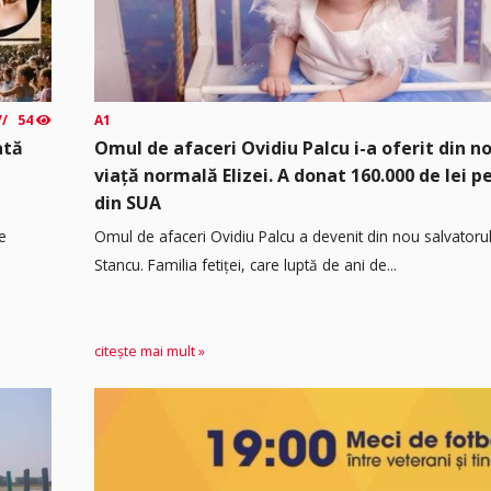
54
A1
ată
Omul de afaceri Ovidiu Palcu i-a oferit din no
viață normală Elizei. A donat 160.000 de lei 
din SUA
e
Omul de afaceri Ovidiu Palcu a devenit din nou salvatorul
Stancu. Familia fetiței, care luptă de ani de...
citește mai mult »