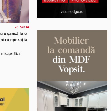
570
u o șansă la o
pentru operația
 micuței Eliza