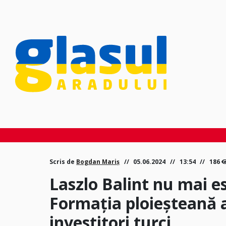
Scris de
Bogdan Mariș
05.06.2024
13:54
186
Laszlo Balint nu mai e
Formația ploieșteană 
investitori turci