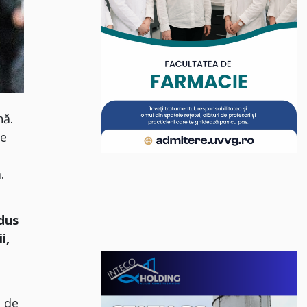
nă.
ie
.
ndus
i,
a de