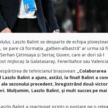
lului, Laszlo Balint se desparte de echipa ploieștea
, se pare că formația „galben-albastră” ar urma să f
 Serhan Çetinsaya și Sertaç Güven, care ar dori să-l
t mijlocaș la Galatasaray, Fenerbahce sau Valencia
i despărțirea de tehnicianul brașovean:
„Colaborarea
 Laszlo Balint a ajuns, astăzi, la final! Balint a co
 ale sezonului precedent, înregistrând două victori
eri. Mulțumim, Laszlo Balint, și mult succes pe mai
aszlo Balint a reacționat printr-o postare pe o rețe