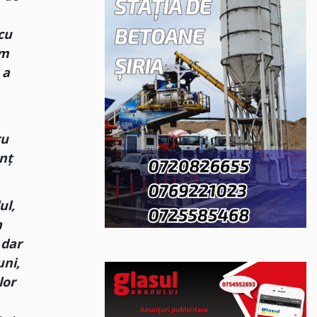
 cu
em
 a
ru
unț
ul,
n
 dar
uni,
lor