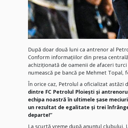
După doar două luni ca antrenor al Petro
Conform informațiilor din presa centrală
achiziționată de oamenii de afaceri turci
numească pe bancă pe Mehmet Topal, fos
În orice caz, Petrolul a oficializat astăz
dintre FC Petrolul Ploiești și antrenorul
echipa noastră în ultimele șase meciuri
un rezultat de egalitate și trei înfrâng
departe!”
La scurtă vreme după anunțul clubului, L