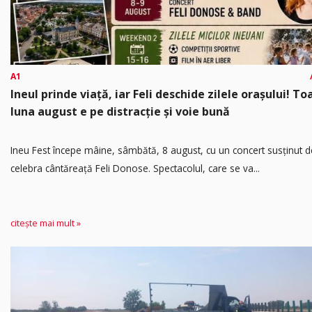
A1
Ineul prinde viață, iar Feli deschide zilele orașului! To
luna august e pe distracție și voie bună
Ineu Fest începe mâine, sâmbătă, 8 august, cu un concert susținut d
celebra cântăreață Feli Donose. Spectacolul, care se va...
citește mai mult »