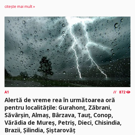
citește mai mult »
A1
872
Alertă de vreme rea în următoarea oră
pentru localitățile: Gurahonț, Zăbrani,
Săvârșin, Almaș, Bârzava, Tauț, Conop,
Vărădia de Mureș, Petriș, Dieci, Chisindia,
Brazii, Șilindia, Șiștarovăț