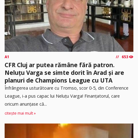
A1
653
CFR Cluj ar putea rămâne fără patron.
Neluțu Varga se simte dorit în Arad și are
planuri de Champions League cu UTA
Înfrângerea usturătoare cu Tromso, scor 0-5, din Conference
League, i-a pus capac lui Neluțu Varga! Finanțatorul, care
oricum anunțase că...
citește mai mult »