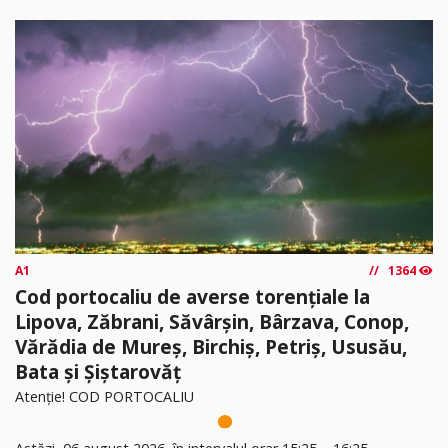
A1
1364
Cod portocaliu de averse torențiale la
Lipova, Zăbrani, Săvârșin, Bârzava, Conop,
Vărădia de Mureș, Birchiș, Petriș, Ususău,
Bata și Șiștarovăț
Atenție! COD PORTOCALIU