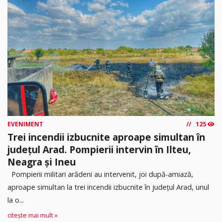
EVENIMENT
125
Trei incendii izbucnite aproape simultan în
județul Arad. Pompierii intervin în Ilteu,
Neagra și Ineu
Pompierii militari arădeni au intervenit, joi după-amiază,
aproape simultan la trei incendii izbucnite în județul Arad, unul
la o...
citește mai mult »