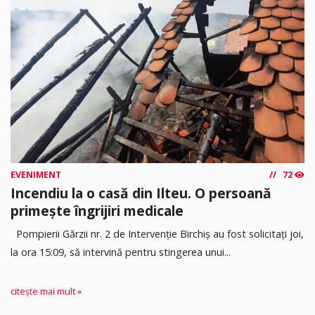
EVENIMENT
72
Incendiu la o casă din Ilteu. O persoană
primește îngrijiri medicale
Pompierii Gărzii nr. 2 de Intervenție Birchiș au fost solicitați joi,
la ora 15:09, să intervină pentru stingerea unui...
citește mai mult »