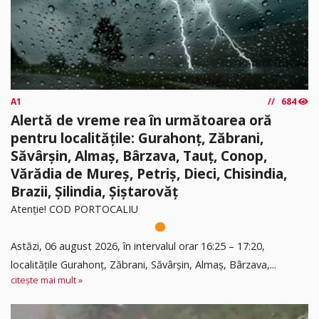
A1
684
Alertă de vreme rea în următoarea oră
pentru localitățile: Gurahonț, Zăbrani,
Săvârșin, Almaș, Bârzava, Tauț, Conop,
Vărădia de Mureș, Petriș, Dieci, Chisindia,
Brazii, Șilindia, Șiștarovăț
Atenție! COD PORTOCALIU
Astăzi, 06 august 2026, în intervalul orar 16:25 – 17:20,
localitățile Gurahonț, Zăbrani, Săvârșin, Almaș, Bârzava,...
citește mai mult »