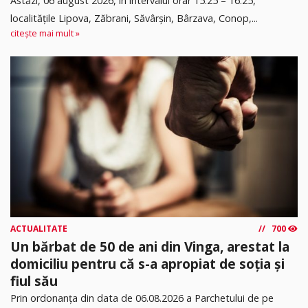
Astăzi, 06 august 2026, în intervalul orar 15:25 – 16:25,
localitățile Lipova, Zăbrani, Săvârșin, Bârzava, Conop,...
citește mai mult »
ACTUALITATE
700
Un bărbat de 50 de ani din Vinga, arestat la
domiciliu pentru că s-a apropiat de soția și
fiul său
Prin ordonanța din data de 06.08.2026 a Parchetului de pe