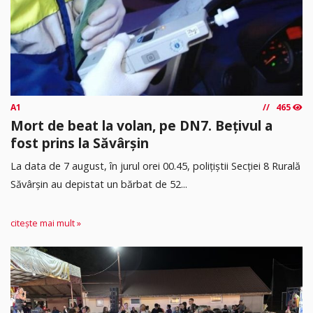
A1
465
Mort de beat la volan, pe DN7. Bețivul a
fost prins la Săvârșin
​La data de 7 august, în jurul orei 00.45, polițiștii Secției 8 Rurală
Săvârșin au depistat un bărbat de 52...
citește mai mult »