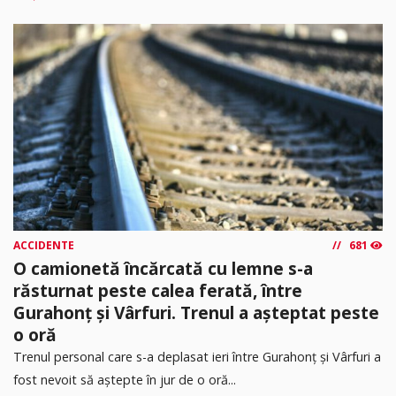
ACCIDENTE
681
O camionetă încărcată cu lemne s-a
răsturnat peste calea ferată, între
Gurahonț și Vârfuri. Trenul a așteptat peste
o oră
Trenul personal care s-a deplasat ieri între Gurahonț și Vârfuri a
fost nevoit să aștepte în jur de o oră...