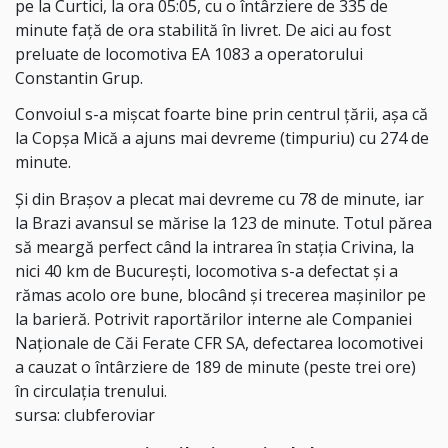
pe la Curtici, la ora 05:05, cu o întârziere de 335 de
minute față de ora stabilită în livret. De aici au fost
preluate de locomotiva EA 1083 a operatorului
Constantin Grup.
Convoiul s-a mișcat foarte bine prin centrul țării, așa că
la Copșa Mică a ajuns mai devreme (timpuriu) cu 274 de
minute.
Și din Brașov a plecat mai devreme cu 78 de minute, iar
la Brazi avansul se mărise la 123 de minute. Totul părea
să meargă perfect când la intrarea în stația Crivina, la
nici 40 km de București, locomotiva s-a defectat și a
rămas acolo ore bune, blocând și trecerea mașinilor pe
la barieră. Potrivit raportărilor interne ale Companiei
Naționale de Căi Ferate CFR SA, defectarea locomotivei
a cauzat o întârziere de 189 de minute (peste trei ore)
în circulația trenului.
sursa: clubferoviar