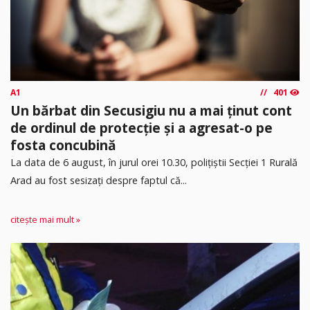
A1
401
Un bărbat din Secusigiu nu a mai ținut cont
de ordinul de protecție și a agresat-o pe
fosta concubină
​La data de 6 august, în jurul orei 10.30, polițiștii Secției 1 Rurală
Arad au fost sesizați despre faptul că...
citește mai mult »