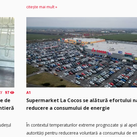
citește mai mult »
97
A1
te de
Supermarket La Cocos se alătură efortului n
ntieră
reducere a consumului de energie
județul
În contextul temperaturilor extreme prognozate și al apel
autorități pentru reducerea voluntară a consumului de ene