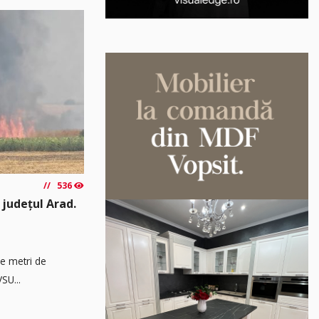
536
 județul Arad.
de metri de
SU...