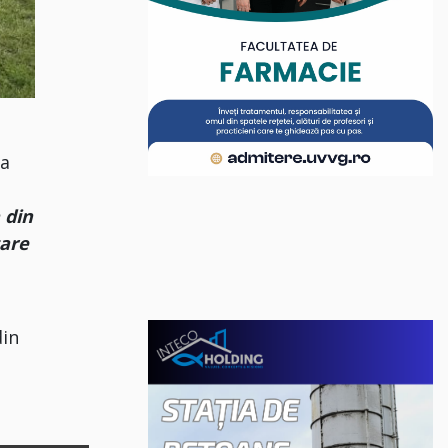
pa
 din
care
din