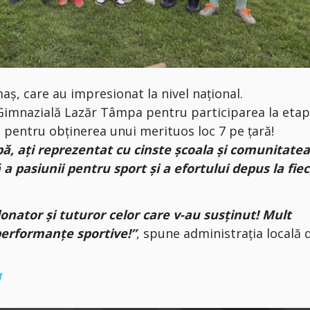
aș, care au impresionat la nivel național.
la Gimnazială Lazăr Tâmpa pentru participarea la eta
i pentru obținerea unui merituos loc 7 pe țară!
ipă, ați reprezentat cu cinste școala și comunitatea
a pasiunii pentru sport și a efortului depus la fie
rdonator și tuturor celor care v-au susținut! Mult
performanțe sportive!”
, spune administrația locală 