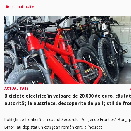
citește mai mult »
ACTUALITATE
Biciclete electrice în valoare de 20.000 de euro, căuta
autoritățile austriece, descoperite de polițiștii de fro
Poliţiştii de frontieră din cadrul Sectorului Poliției de Frontieră Borș, 
Bihor, au depistat un cetățean român care a încercat...