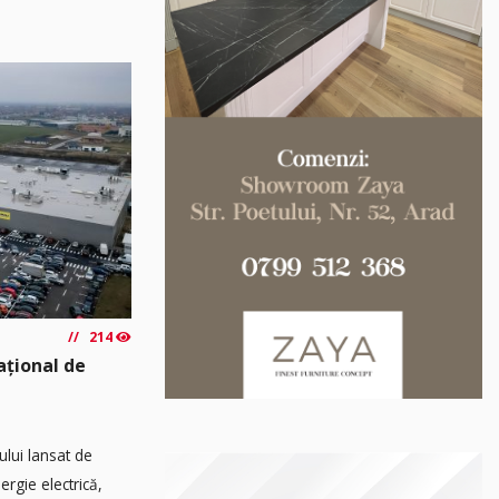
214
ațional de
ului lansat de
rgie electrică,