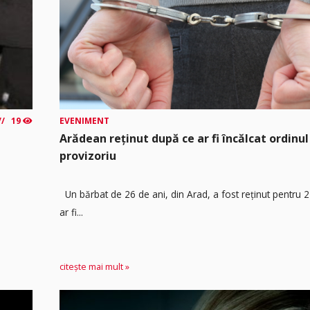
19
EVENIMENT
Arădean reținut după ce ar fi încălcat ordinul
provizoriu
Un bărbat de 26 de ani, din Arad, a fost reținut pentru 
ar fi...
citește mai mult »