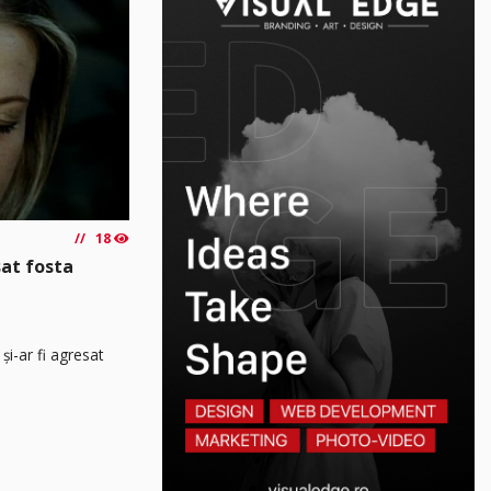
18
sat fosta
și-ar fi agresat