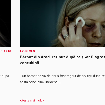
17
EVENIMENT
Bărbat din Arad, reținut după ce și-ar fi agre
concubină
re după
Un bărbat de 56 de ani a fost reținut de polițiști după ce 
fosta concubină. Incidentul...
citește mai mult »