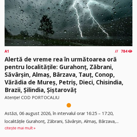
A1
784
Alertă de vreme rea în următoarea oră
pentru localitățile: Gurahonț, Zăbrani,
Săvârșin, Almaș, Bârzava, Tauț, Conop,
Vărădia de Mureș, Petriș, Dieci, Chisindia,
Brazii, Șilindia, Șiștarovăț
Atenție! COD PORTOCALIU
Astăzi, 06 august 2026, în intervalul orar 16:25 – 17:20,
localitățile Gurahonț, Zăbrani, Săvârșin, Almaș, Bârzava,...
citește mai mult »