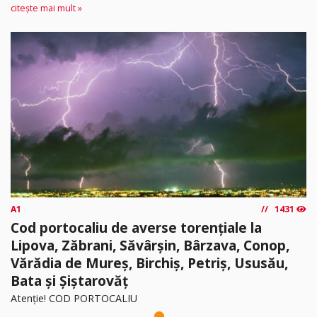
citește mai mult »
A1
1431
Cod portocaliu de averse torențiale la
Lipova, Zăbrani, Săvârșin, Bârzava, Conop,
Vărădia de Mureș, Birchiș, Petriș, Ususău,
Bata și Șiștarovăț
Atenție! COD PORTOCALIU