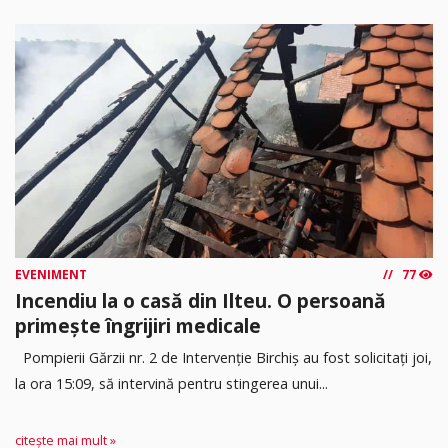
EVENIMENT
77
Incendiu la o casă din Ilteu. O persoană
primește îngrijiri medicale
Pompierii Gărzii nr. 2 de Intervenție Birchiș au fost solicitați joi,
la ora 15:09, să intervină pentru stingerea unui...
citește mai mult »