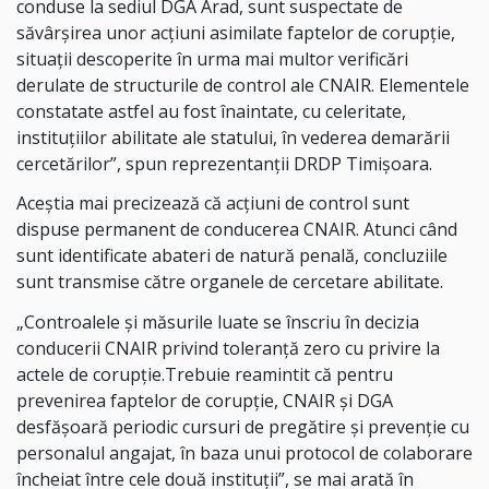
conduse la sediul DGA Arad, sunt suspectate de
săvârșirea unor acțiuni asimilate faptelor de corupție,
situații descoperite în urma mai multor verificări
derulate de structurile de control ale CNAIR. Elementele
constatate astfel au fost înaintate, cu celeritate,
instituțiilor abilitate ale statului, în vederea demarării
cercetărilor”, spun reprezentanții DRDP Timișoara.
Aceștia mai precizează că acțiuni de control sunt
dispuse permanent de conducerea CNAIR. Atunci când
sunt identificate abateri de natură penală, concluziile
sunt transmise către organele de cercetare abilitate.
„Controalele și măsurile luate se înscriu în decizia
conducerii CNAIR privind toleranță zero cu privire la
actele de corupție.Trebuie reamintit că pentru
prevenirea faptelor de corupție, CNAIR și DGA
desfășoară periodic cursuri de pregătire și prevenție cu
personalul angajat, în baza unui protocol de colaborare
încheiat între cele două instituții”, se mai arată în