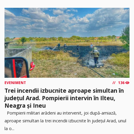
EVENIMENT
136
Trei incendii izbucnite aproape simultan în
județul Arad. Pompierii intervin în Ilteu,
Neagra și Ineu
Pompierii militari arădeni au intervenit, joi după-amiază,
aproape simultan la trei incendii izbucnite în județul Arad, unul
la o...