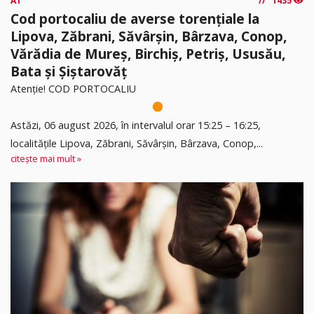
A1
1435
Cod portocaliu de averse torențiale la
Lipova, Zăbrani, Săvârșin, Bârzava, Conop,
Vărădia de Mureș, Birchiș, Petriș, Ususău,
Bata și Șiștarovăț
Atenție! COD PORTOCALIU
Astăzi, 06 august 2026, în intervalul orar 15:25 – 16:25,
localitățile Lipova, Zăbrani, Săvârșin, Bârzava, Conop,...
citește mai mult »