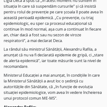
Ligia Deca a spus că „în acest moment nu suntem în
situația în care să suspendăm cursurile” și că insistă
pentru rolul de prevenție pe care școala îl poate avea în
această perioadă epidemică. „Cu prevenție, cu triaj
epidemiologic, eu sper ca procesul educațional să
continue în mod normal, așa cum a continuat în fiecare
an, chiar dacă a fost sau nu sezon de viroze
respiratorii”, a mai declarat Deca.
La rândul său ministrul Sănătății, Alexandru Rafila, a
anunțat că nu va fi declarată epidemie de gripă, ci „stare
de alerta epidemică”, iar toate măsurile sunt la nivel de
recomandare.
Ministerul Educației a mai anunțat, în condițiile în care
la Ministerul Sănătății a avut loc o ședință cu
autoritățile din Sănătate, că „în funcție de evoluția
situației epidemiologice, vom avea în vedere încheierea
unui protocol comun ME-MS”.