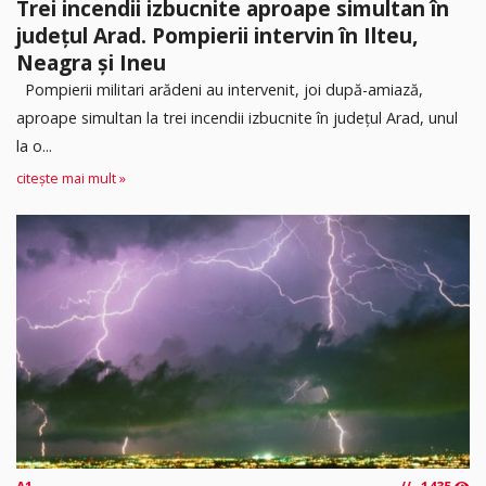
Trei incendii izbucnite aproape simultan în
județul Arad. Pompierii intervin în Ilteu,
Neagra și Ineu
Pompierii militari arădeni au intervenit, joi după-amiază,
aproape simultan la trei incendii izbucnite în județul Arad, unul
la o...
citește mai mult »