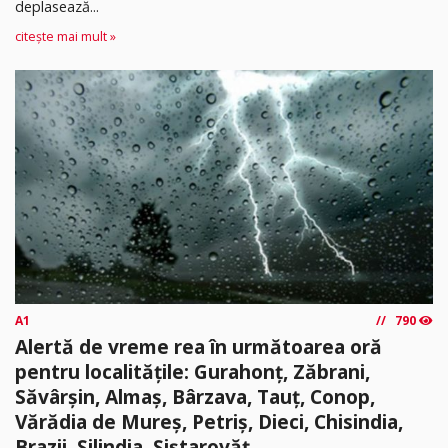
deplasează...
citește mai mult »
A1
790
Alertă de vreme rea în următoarea oră
pentru localitățile: Gurahonț, Zăbrani,
Săvârșin, Almaș, Bârzava, Tauț, Conop,
Vărădia de Mureș, Petriș, Dieci, Chisindia,
Brazii, Șilindia, Șiștarovăț