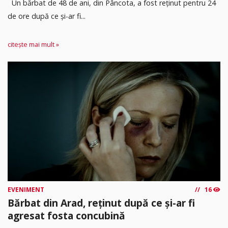
Un bărbat de 48 de ani, din Pâncota, a fost reținut pentru 24
de ore după ce și-ar fi...
citește mai mult »
EVENIMENT
16
Bărbat din Arad, reținut după ce și-ar fi
agresat fosta concubină