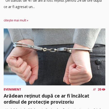
Un bărbat de 41 de ani a fost reținut pentru 24 de ore după
ce ar fi agresat un...
citește mai mult »
EVENIMENT
20
Arădean reținut după ce ar fi încălcat
ordinul de protecție provizoriu