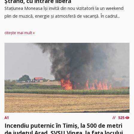
Ștrand, cu intrare liberă
Stațiunea Moneasa își invită din nou vizitatorii la un weekend
plin de muzică, energie și atmosferă de vacanță. În cadrul...
citește mai mult »
A1
525
Incendiu puternic în Timiș, la 500 de metri
de județul Arad. SVSU Vinga, la fața locului