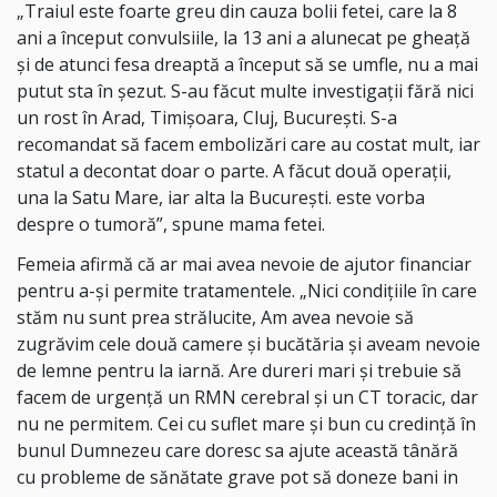
„Traiul este foarte greu din cauza bolii fetei, care la 8
ani a început convulsiile, la 13 ani a alunecat pe gheață
și de atunci fesa dreaptă a început să se umfle, nu a mai
putut sta în șezut. S-au făcut multe investigații fără nici
un rost în Arad, Timișoara, Cluj, București. S-a
recomandat să facem embolizări care au costat mult, iar
statul a decontat doar o parte. A făcut două operații,
una la Satu Mare, iar alta la București. este vorba
despre o tumoră”, spune mama fetei.
Femeia afirmă că ar mai avea nevoie de ajutor financiar
pentru a-și permite tratamentele. „Nici condițiile în care
stăm nu sunt prea strălucite, Am avea nevoie să
zugrăvim cele două camere și bucătăria și aveam nevoie
de lemne pentru la iarnă. Are dureri mari și trebuie să
facem de urgență un RMN cerebral și un CT toracic, dar
nu ne permitem. Cei cu suflet mare și bun cu credință în
bunul Dumnezeu care doresc sa ajute această tânără
cu probleme de sănătate grave pot să doneze bani in