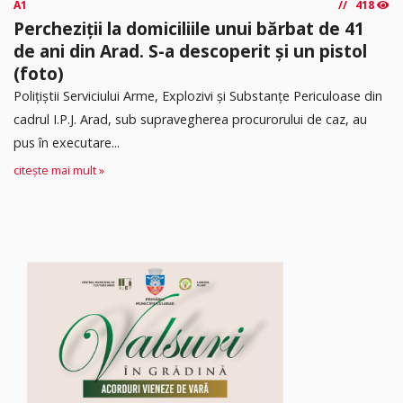
A1
418
Percheziții la domiciliile unui bărbat de 41
de ani din Arad. S-a descoperit și un pistol
(foto)
Polițiștii Serviciului Arme, Explozivi și Substanțe Periculoase din
cadrul I.P.J. Arad, sub supravegherea procurorului de caz, au
pus în executare...
citește mai mult »