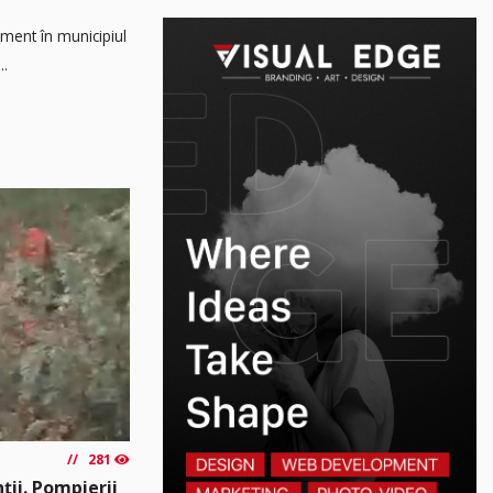
ament în municipiul
..
281
ții. Pompierii