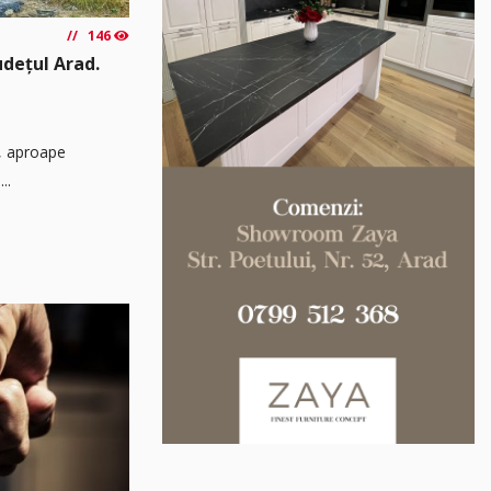
146
udețul Arad.
ă, aproape
..