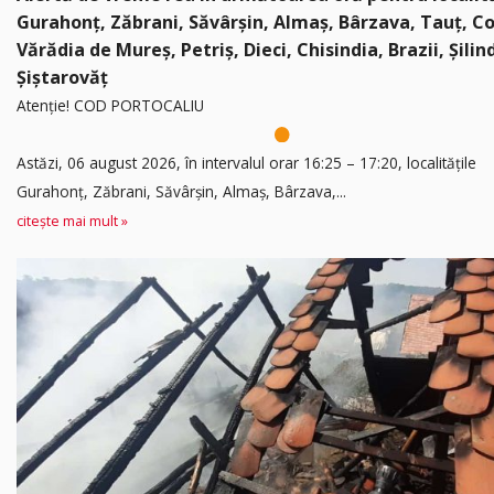
Gurahonț, Zăbrani, Săvârșin, Almaș, Bârzava, Tauț, C
Vărădia de Mureș, Petriș, Dieci, Chisindia, Brazii, Șilin
Șiștarovăț
Atenție! COD PORTOCALIU
Astăzi, 06 august 2026, în intervalul orar 16:25 – 17:20, localitățile
Gurahonț, Zăbrani, Săvârșin, Almaș, Bârzava,...
citește mai mult »