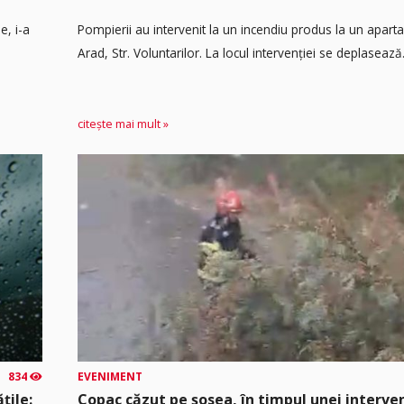
e, i-a
Pompierii au intervenit la un incendiu produs la un apart
Arad, Str. Voluntarilor. La locul intervenției se deplasează.
citește mai mult »
834
EVENIMENT
țile:
Copac căzut pe șosea, în timpul unei interven