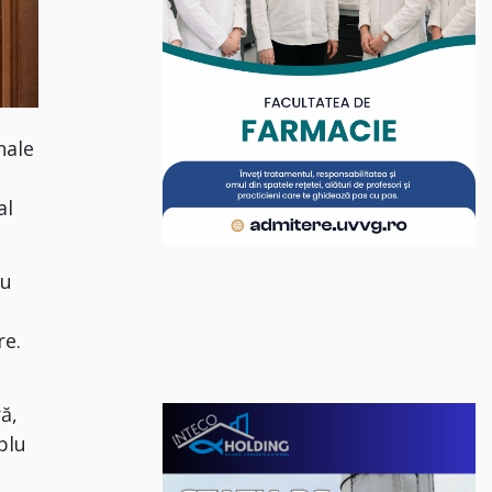
nale
al
ru
re.
ă,
plu