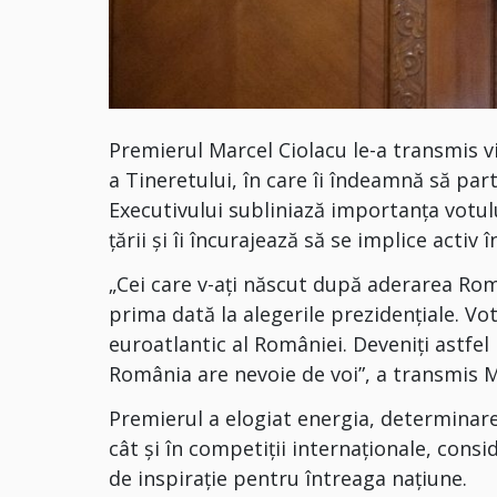
Premierul Marcel Ciolacu le-a transmis vi
a Tineretului, în care îi îndeamnă să part
Executivului subliniază importanța votulu
țării și îi încurajează să se implice activ 
„Cei care v-ați născut după aderarea Rom
prima dată la alegerile prezidențiale. Vo
euroatlantic al României. Deveniți astfel p
România are nevoie de voi”, a transmis M
Premierul a elogiat energia, determinarea
cât și în competiții internaționale, consi
de inspirație pentru întreaga națiune.