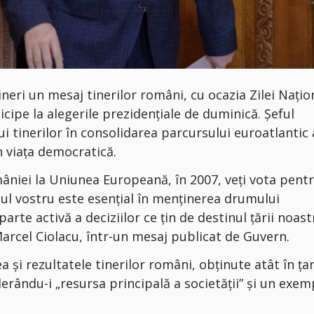
neri un mesaj tinerilor români, cu ocazia Zilei Națio
icipe la alegerile prezidențiale de duminică. Șeful
i tinerilor în consolidarea parcursului euroatlantic 
în viața democratică.
âniei la Uniunea Europeană, în 2007, veți vota pent
tul vostru este esențial în menținerea drumului
arte activă a deciziilor ce țin de destinul țării noast
arcel Ciolacu, într-un mesaj publicat de Guvern.
 și rezultatele tinerilor români, obținute atât în țar
derându-i „resursa principală a societății” și un exem