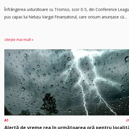
Înfrângerea usturătoare cu Tromso, scor 0-5, din Conference Leagu
pus capac lui Neluțu Varga! Finanțatorul, care oricum anunțase că...
citește mai mult »
A1
Alertă de vreme rea în următoarea oră pentru localită