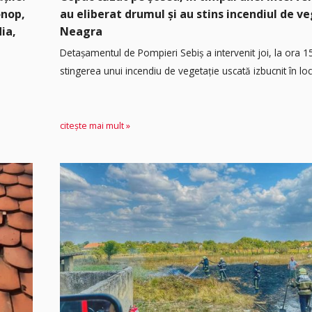
onop,
au eliberat drumul și au stins incendiul de v
dia,
Neagra
Detașamentul de Pompieri Sebiș a intervenit joi, la ora 1
stingerea unui incendiu de vegetație uscată izbucnit în loca
citește mai mult »