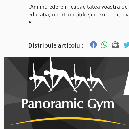
„Am încredere în capacitatea voastră d
educația, oportunitățile și meritocrația v
el.
Distribuie articolul: