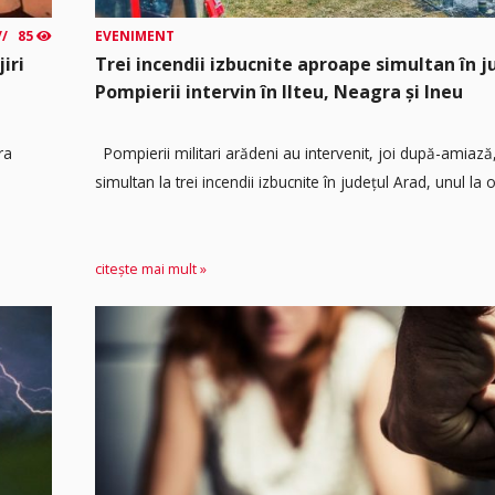
85
EVENIMENT
iri
Trei incendii izbucnite aproape simultan în j
Pompierii intervin în Ilteu, Neagra și Ineu
ra
Pompierii militari arădeni au intervenit, joi după-amiaz
simultan la trei incendii izbucnite în județul Arad, unul la o.
citește mai mult »