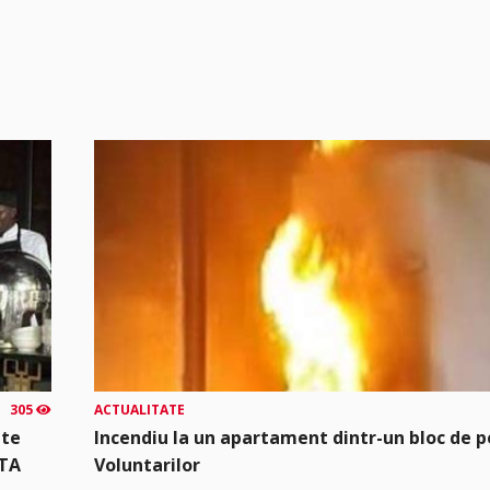
305
ACTUALITATE
mte
Incendiu la un apartament dintr-un bloc de p
UTA
Voluntarilor