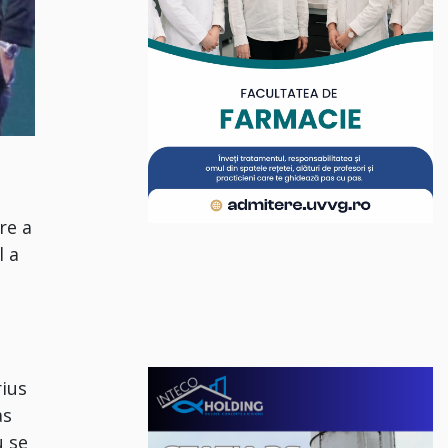
re a
l a
rius
as
u se