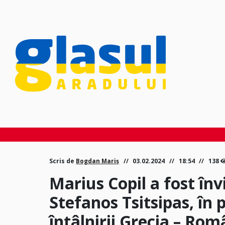
Scris de
Bogdan Mariș
03.02.2024
18:54
138
Marius Copil a fost în
Stefanos Tsitsipas, în 
întâlnirii Grecia – Ro