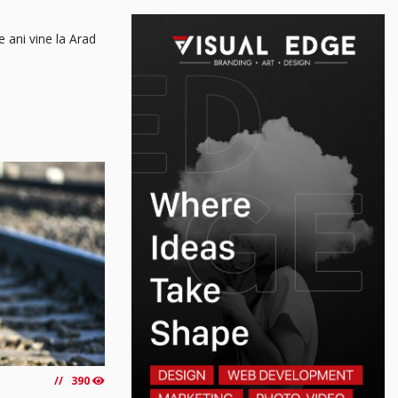
e ani vine la Arad
390