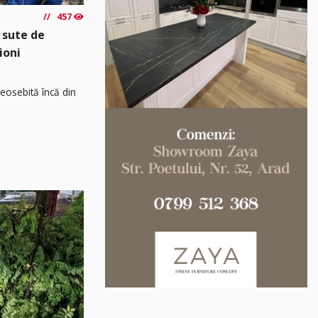
457
 sute de
ioni
osebită încă din