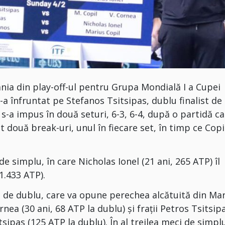
ânia din play-off-ul pentru Grupa Mondială I a Cupei
-a înfruntat pe Stefanos Tsitsipas, dublu finalist de
 s-a impus în două seturi, 6-3, 6-4, după o partidă ca
t două break-uri, unul în fiecare set, în timp ce Copi
e simplu, în care Nicholas Ionel (21 ani, 265 ATP) îl
1.433 ATP).
ul de dublu, care va opune perechea alcătuită din Ma
rnea (30 ani, 68 ATP la dublu) şi fraţii Petros Tsitsip
tsipas (125 ATP la dublu). În al treilea meci de simpl