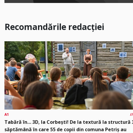
Recomandările redacției
A1
Tabără în… 3D, la Corbești! De la textură la structură 
săptămână în care 55 de copii din comuna Petriș au