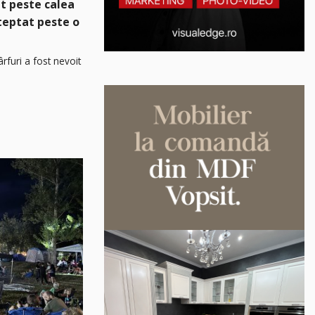
t peste calea
șteptat peste o
rfuri a fost nevoit