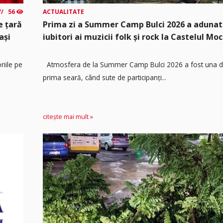
56
ACTUALITATE
e țară
Prima zi a Summer Camp Bulci 2026 a adunat
ași
iubitori ai muzicii folk și rock la Castelul Moc
riile pe
Atmosfera de la Summer Camp Bulci 2026 a fost una de
prima seară, când sute de participanți...
citește mai mult »