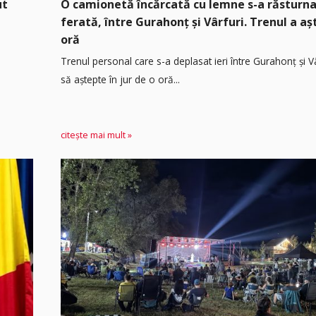
ut
O camionetă încărcată cu lemne s-a răsturna
ferată, între Gurahonț și Vârfuri. Trenul a a
oră
Trenul personal care s-a deplasat ieri între Gurahonț și Vâ
să aștepte în jur de o oră...
citește mai mult »