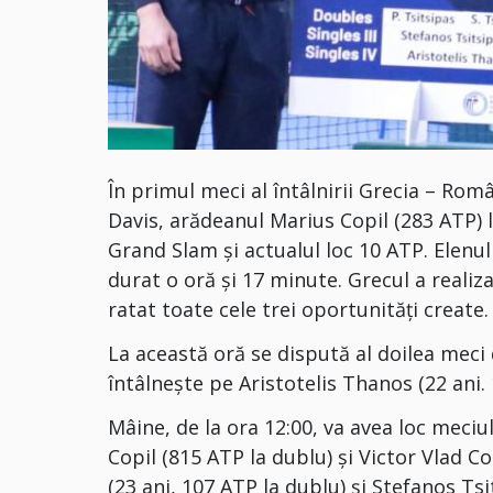
În primul meci al întâlnirii Grecia – Rom
Davis, arădeanul Marius Copil (283 ATP) l
Grand Slam și actualul loc 10 ATP. Elenul
durat o oră și 17 minute. Grecul a realiza
ratat toate cele trei oportunităţi create.
La această oră se dispută al doilea meci d
întâlnește pe Aristotelis Thanos (22 ani. 
Mâine, de la ora 12:00, va avea loc meci
Copil (815 ATP la dublu) şi Victor Vlad Co
(23 ani, 107 ATP la dublu) şi Stefanos Tsi