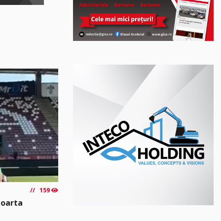
159
poarta