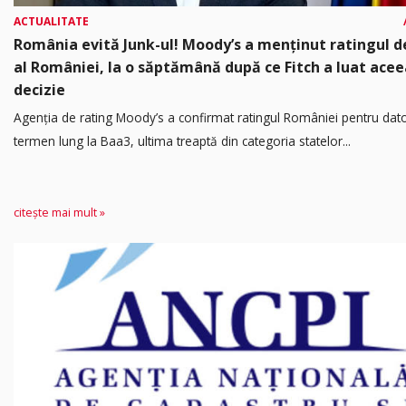
ACTUALITATE
România evită Junk-ul! Moody’s a menținut ratingul d
al României, la o săptămână după ce Fitch a luat acee
decizie
Agenția de rating Moody’s a confirmat ratingul României pentru dato
termen lung la Baa3, ultima treaptă din categoria statelor...
citește mai mult »