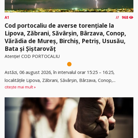
A1
968
Cod portocaliu de averse torențiale la
Lipova, Zăbrani, Săvârșin, Bârzava, Conop,
Vărădia de Mureș, Birchiș, Petriș, Ususău,
Bata și Șiștarovăț
Atenție! COD PORTOCALIU
Astăzi, 06 august 2026, în intervalul orar 15:25 – 16:25,
localitățile Lipova, Zăbrani, Săvârșin, Bârzava, Conop,...
citește mai mult »