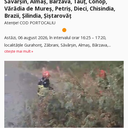
Săvârșin, Almaș, Bârzava, Tauț, Conop,
Vărădia de Mureș, Petriș, Dieci, Chisindia,
Brazii, Șilindia, Șiștarovăț
Atenție! COD PORTOCALIU
Astăzi, 06 august 2026, în intervalul orar 16:25 – 17:20,
localitățile Gurahonț, Zăbrani, Săvârșin, Almaș, Bârzava,...
citește mai mult »