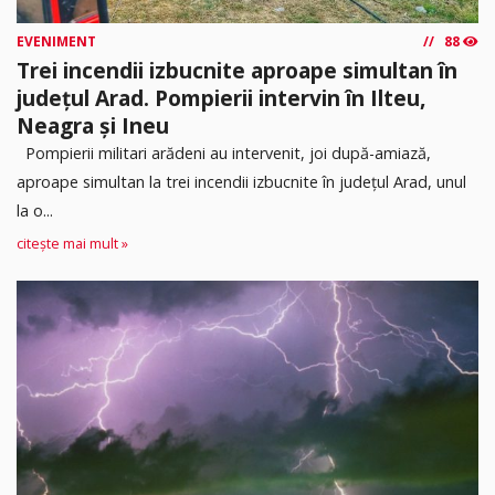
EVENIMENT
88
Trei incendii izbucnite aproape simultan în
județul Arad. Pompierii intervin în Ilteu,
Neagra și Ineu
Pompierii militari arădeni au intervenit, joi după-amiază,
aproape simultan la trei incendii izbucnite în județul Arad, unul
la o...
citește mai mult »