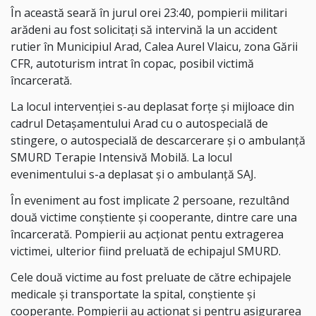
În această seară în jurul orei 23:40, pompierii militari
arădeni au fost solicitați să intervină la un accident
rutier în Municipiul Arad, Calea Aurel Vlaicu, zona Gării
CFR, autoturism intrat în copac, posibil victimă
încarcerată.
La locul intervenției s-au deplasat forțe și mijloace din
cadrul Detașamentului Arad cu o autospecială de
stingere, o autospecială de descarcerare și o ambulanță
SMURD Terapie Intensivă Mobilă. La locul
evenimentului s-a deplasat și o ambulanță SAJ.
În eveniment au fost implicate 2 persoane, rezultând
două victime conștiente și cooperante, dintre care una
încarcerată. Pompierii au acționat pentu extragerea
victimei, ulterior fiind preluată de echipajul SMURD.
Cele două victime au fost preluate de către echipajele
medicale și transportate la spital, conștiente și
cooperante. Pompierii au acționat și pentru asigurarea