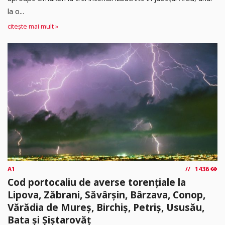
la o...
citește mai mult »
A1
1436
Cod portocaliu de averse torențiale la
Lipova, Zăbrani, Săvârșin, Bârzava, Conop,
Vărădia de Mureș, Birchiș, Petriș, Ususău,
Bata și Șiștarovăț