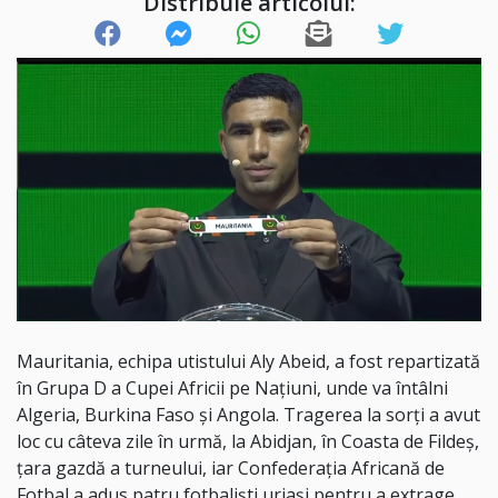
Distribuie articolul:
Mauritania, echipa utistului Aly Abeid, a fost repartizată
în Grupa D a Cupei Africii pe Națiuni, unde va întâlni
Algeria, Burkina Faso și Angola. Tragerea la sorți a avut
loc cu câteva zile în urmă, la Abidjan, în Coasta de Fildeș,
țara gazdă a turneului, iar Confederația Africană de
Fotbal a adus patru fotbaliști uriași pentru a extrage