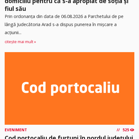
domiciliu pentru că s-a apropiat de soția și
fiul său
Prin ordonanța din data de 06.08.2026 a Parchetului de pe
lângă Judecătoria Arad s-a dispus punerea în mişcare a
acţiunii...
citește mai mult »
EVENIMENT
525
Cod portocaliu de furtuni în nordul județului