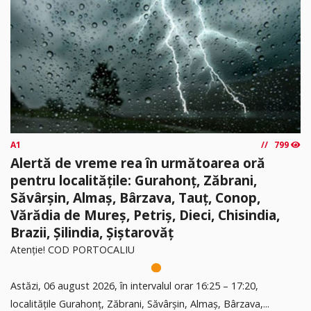
A1
799
Alertă de vreme rea în următoarea oră
pentru localitățile: Gurahonț, Zăbrani,
Săvârșin, Almaș, Bârzava, Tauț, Conop,
Vărădia de Mureș, Petriș, Dieci, Chisindia,
Brazii, Șilindia, Șiștarovăț
Atenție! COD PORTOCALIU
Astăzi, 06 august 2026, în intervalul orar 16:25 – 17:20,
localitățile Gurahonț, Zăbrani, Săvârșin, Almaș, Bârzava,...