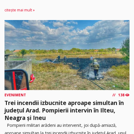
citește mai mult »
EVENIMENT
138
Trei incendii izbucnite aproape simultan în
județul Arad. Pompierii intervin în Ilteu,
Neagra și Ineu
Pompierii militari arădeni au intervenit, joi după-amiază,
aproape simultan la trei incendii izbucnite în județul Arad, unul