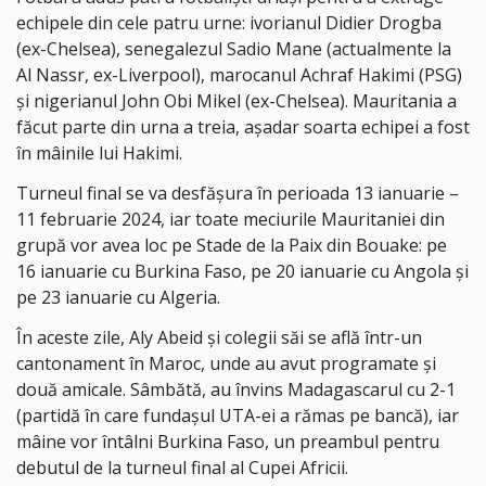
echipele din cele patru urne: ivorianul Didier Drogba
(ex-Chelsea), senegalezul Sadio Mane (actualmente la
Al Nassr, ex-Liverpool), marocanul Achraf Hakimi (PSG)
și nigerianul John Obi Mikel (ex-Chelsea). Mauritania a
făcut parte din urna a treia, așadar soarta echipei a fost
în mâinile lui Hakimi.
Turneul final se va desfășura în perioada 13 ianuarie –
11 februarie 2024, iar toate meciurile Mauritaniei din
grupă vor avea loc pe Stade de la Paix din Bouake: pe
16 ianuarie cu Burkina Faso, pe 20 ianuarie cu Angola și
pe 23 ianuarie cu Algeria.
În aceste zile, Aly Abeid și colegii săi se află într-un
cantonament în Maroc, unde au avut programate și
două amicale. Sâmbătă, au învins Madagascarul cu 2-1
(partidă în care fundașul UTA-ei a rămas pe bancă), iar
mâine vor întâlni Burkina Faso, un preambul pentru
debutul de la turneul final al Cupei Africii.