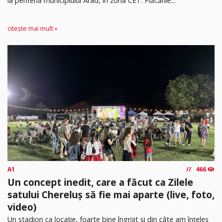
la periferia municipiului Arad, în zona CET. Flăcările...
citește mai mult »
A1
466
Un concept inedit, care a făcut ca Zilele
satului Chereluș să fie mai aparte (live, foto,
video)
Un stadion ca locație, foarte bine îngrijit și din câte am înțeles