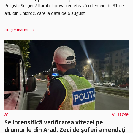
​Polițiștii Secției 7 Rurală Lipova cercetează o femeie de 31 de
ani, din Ghioroc, care la data de 6 august...
citește mai mult »
A1
967
Se intensifică verificarea vitezei pe
drumurile din Arad. Zeci de șoferi amendați