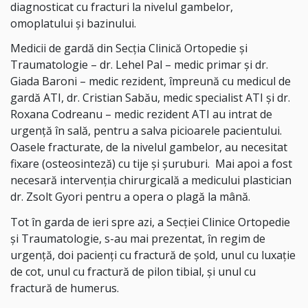
diagnosticat cu fracturi la nivelul gambelor,
omoplatului și bazinului.
Medicii de gardă din Secția Clinică Ortopedie și
Traumatologie – dr. Lehel Pal – medic primar și dr.
Giada Baroni – medic rezident, împreună cu medicul de
gardă ATI, dr. Cristian Sabău, medic specialist ATI și dr.
Roxana Codreanu – medic rezident ATI au intrat de
urgență în sală, pentru a salva picioarele pacientului.
Oasele fracturate, de la nivelul gambelor, au necesitat
fixare (osteosinteză) cu tije și șuruburi. Mai apoi a fost
necesară intervenția chirurgicală a medicului plastician
dr. Zsolt Gyori pentru a opera o plagă la mână.
Tot în garda de ieri spre azi, a Secției Clinice Ortopedie
și Traumatologie, s-au mai prezentat, în regim de
urgență, doi pacienți cu fractură de șold, unul cu luxație
de cot, unul cu fractură de pilon tibial, și unul cu
fractură de humerus.