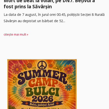
Mort de beat la volan, pe DN7. Bețivul a
fost prins la Săvârșin
​La data de 7 august, în jurul orei 00.45, polițiștii Secției 8 Rurală
Săvârșin au depistat un bărbat de 52...
citește mai mult »