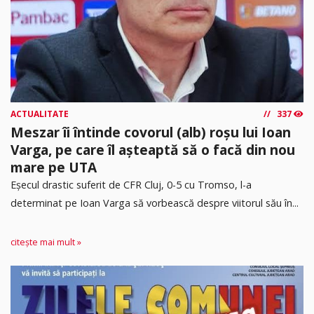
ACTUALITATE
337
Meszar îi întinde covorul (alb) roșu lui Ioan
Varga, pe care îl așteaptă să o facă din nou
mare pe UTA
Eșecul drastic suferit de CFR Cluj, 0-5 cu Tromso, l-a
determinat pe Ioan Varga să vorbească despre viitorul său în...
citește mai mult »