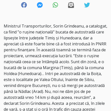
Ministrul Transporturilor, Sorin Grindeanu, a catalogat,
ca fiind ”o ruşine naţională” bucata de autostradă care
lipseşte între judeţele Timiş şi Hunedoara, dar a
apreciat că este foarte bine că a fost introdusă în PNRR
pentru finanţare. În această toamnă se termină faza de
proiectare, urmează execuţia lucrării. ”Este o ruşine
naţională ceea ce se întâmplă acolo. Sunt din zonă, e o
bucată de la comuna Margina (Timiş), până la comuna
Holdea (Hunedoara)… Intri pe autostradă de la Boiţa,
este o localitate pe Valea Oltului, înainte de Sibiu,
venind dinspre Bucureşti, nu o să mergi pe autostradă
până la Nădlac (Arad). Nu, noi ne dăm jos de pe
autostradă vreo 14 km şi după aceea, reurcăm”, a
declarat Sorin Grindeanu. Acesta a precizat că, în zilele
de vară, s-a stat şi o oră în trafic din cauza acestei