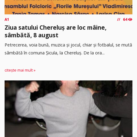
A1
64
Ziua satului Chereluș are loc mâine,
sâmbătă, 8 august
Petrecerea, voia bună, muzica și jocul, chiar și fotbalul, se mută
sâmbătă în comuna Șicula, la Chereluș. De la ora...
citește mai mult »