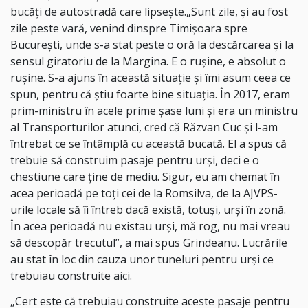
bucăţi de autostradă care lipseşte.„Sunt zile, şi au fost
zile peste vară, venind dinspre Timişoara spre
Bucureşti, unde s-a stat peste o oră la descărcarea şi la
sensul giratoriu de la Margina. E o ruşine, e absolut o
ruşine. S-a ajuns în această situaţie şi îmi asum ceea ce
spun, pentru că ştiu foarte bine situaţia. În 2017, eram
prim-ministru în acele prime şase luni şi era un ministru
al Transporturilor atunci, cred că Răzvan Cuc şi l-am
întrebat ce se întâmplă cu această bucată. El a spus că
trebuie să construim pasaje pentru urşi, deci e o
chestiune care ţine de mediu. Sigur, eu am chemat în
acea perioadă pe toţi cei de la Romsilva, de la AJVPS-
urile locale să îi întreb dacă există, totuşi, urşi în zonă.
În acea perioadă nu existau urşi, mă rog, nu mai vreau
să descopăr trecutul”, a mai spus Grindeanu. Lucrările
au stat în loc din cauza unor tuneluri pentru urşi ce
trebuiau construite aici.
„Cert este că trebuiau construite aceste pasaje pentru