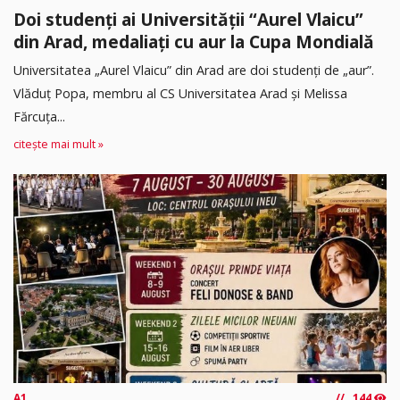
Doi studenți ai Universității “Aurel Vlaicu”
din Arad, medaliați cu aur la Cupa Mondială
Universitatea „Aurel Vlaicu” din Arad are doi studenți de „aur”.
Vlăduț Popa, membru al CS Universitatea Arad și Melissa
Fărcuța...
citește mai mult »
A1
144