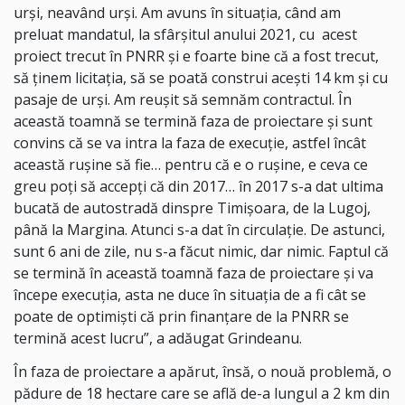
urşi, neavând urşi. Am avuns în situaţia, când am
preluat mandatul, la sfârşitul anului 2021, cu acest
proiect trecut în PNRR şi e foarte bine că a fost trecut,
să ţinem licitaţia, să se poată construi aceşti 14 km şi cu
pasaje de urşi. Am reuşit să semnăm contractul. În
această toamnă se termină faza de proiectare şi sunt
convins că se va intra la faza de execuţie, astfel încât
această ruşine să fie… pentru că e o ruşine, e ceva ce
greu poţi să accepţi că din 2017… în 2017 s-a dat ultima
bucată de autostradă dinspre Timişoara, de la Lugoj,
până la Margina. Atunci s-a dat în circulaţie. De astunci,
sunt 6 ani de zile, nu s-a făcut nimic, dar nimic. Faptul că
se termină în această toamnă faza de proiectare şi va
începe execuţia, asta ne duce în situaţia de a fi cât se
poate de optimişti că prin finanţare de la PNRR se
termină acest lucru”, a adăugat Grindeanu.
În faza de proiectare a apărut, însă, o nouă problemă, o
pădure de 18 hectare care se află de-a lungul a 2 km din