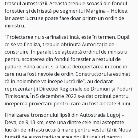
traseul autostrăzii. Aceasta trebuie scoasă din fondul
forestier şi defrişată pe segmentul Margina – Holdea,
iar acest lucru se poate face doar printr-un ordin de
ministru.
”Proiectarea nu s-a finalizat încă, este în termen. După
ce se va finaliza, trebuie obţinută Autorizaţia de
construire. În paralel, se aşteaptă ordinul de ministru
pentru scoaterea din fondul forestier a restului de
pădure. Până acum, s-a făcut decopertarea în zone în
care nu a fost nevoie de ordin. Constructorul a estimat
că în noiembrie va începe lucrările”, au declarat
reprezentanţii Direcţiei Regionale de Drumuri şi Poduri
Timişoara. În 5 decembrie 2022 s-a dat ordinul pentru
începerea proiectării pentru care au fost alocate 9 luni.
Finalizarea tronsonului lipsă din Autostrada Lugoj –
Deva, de 9,13 km, este una dintre cele mai aşteptate
lucrări de infrastructură mare pentru vestul ţării. Noua
bucată de autostradă va avea două tuneluri pentru