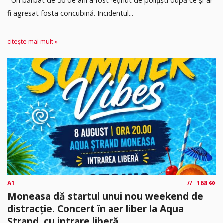
Un bărbat de 56 de ani a fost reținut de polițiști după ce și-ar
fi agresat fosta concubină. Incidentul...
citește mai mult »
A1
168
Moneasa dă startul unui nou weekend de
distracție. Concert în aer liber la Aqua
Ștrand, cu intrare liberă