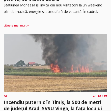
Stațiunea Moneasa își invită din nou vizitatorii la un weekend
plin de muzică, energie și atmosferă de vacanță. În cadrul...
citește mai mult »
A1
654
Incendiu puternic în Timiș, la 500 de metri
de județul Arad. SVSU Vinga, la fața locului