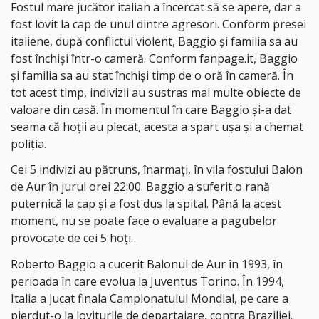
Fostul mare jucător italian a încercat să se apere, dar a
fost lovit la cap de unul dintre agresori. Conform presei
italiene, după conflictul violent, Baggio şi familia sa au
fost închişi într-o cameră. Conform
fanpage.it
, Baggio
şi familia sa au stat închişi timp de o oră în cameră. În
tot acest timp, indivizii au sustras mai multe obiecte de
valoare din casă. În momentul în care Baggio şi-a dat
seama că hoţii au plecat, acesta a spart uşa şi a chemat
poliţia.
Cei 5 indivizi au pătruns, înarmaţi, în vila fostului Balon
de Aur în jurul orei 22:00. Baggio a suferit o rană
puternică la cap şi a fost dus la spital. Până la acest
moment, nu se poate face o evaluare a pagubelor
provocate de cei 5 hoţi.
Roberto Baggio a cucerit Balonul de Aur în 1993, în
perioada în care evolua la Juventus Torino. În 1994,
Italia a jucat finala Campionatului Mondial, pe care
a
pierdut-o la loviturile de departajare
, contra Braziliei.