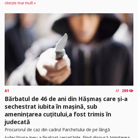
citește mai mult »
A1
289
Bărbatul de 46 de ani din Hășmaș care și-a
sechestrat iubita în mașină, sub
amenințarea cuțitului,a fost trimis în
judecată
Procurorul de caz din cadrul Parchetului de pe lângă
Judecătoria Ineu a finalizat cercetările, fiind dispusă trimiterea