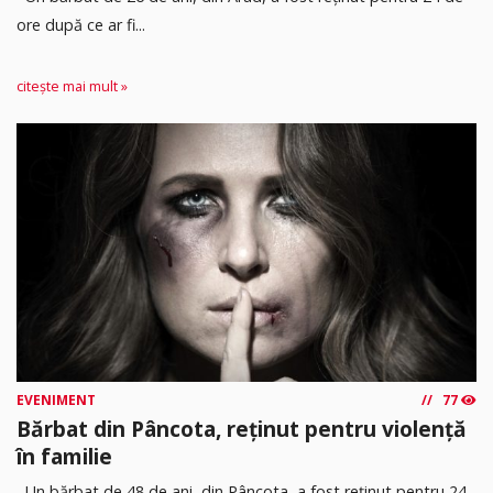
ore după ce ar fi...
citește mai mult »
EVENIMENT
77
Bărbat din Pâncota, reținut pentru violență
în familie
Un bărbat de 48 de ani, din Pâncota, a fost reținut pentru 24