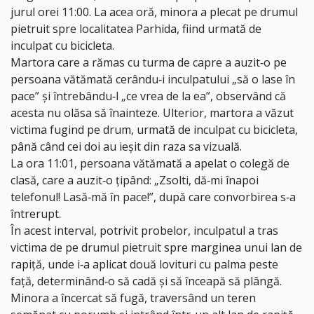
jurul orei 11:00. La acea oră, minora a plecat pe drumul
pietruit spre localitatea Parhida, fiind urmată de
inculpat cu bicicleta.
Martora care a rămas cu turma de capre a auzit‑o pe
persoana vătămată cerându‑i
inculpatului „să o lase în
pace” şi întrebându‑l „ce vrea de la ea”, observând că
acesta nu o
lăsa să înainteze. Ulterior, martora a văzut
victima fugind pe drum, urmată de inculpat cu
bicicleta,
până când cei doi au ieşit din raza sa vizuală.
La ora 11:01, persoana vătămată a apelat o colegă de
clasă, care a auzit‑o ţipând:
„Zsolti, dă‑mi înapoi
telefonul! Lasă‑mă în pace!”, după care convorbirea s‑a
întrerupt.
În
acest interval, potrivit probelor, inculpatul a tras
victima de pe drumul pietruit spre
marginea unui lan de
rapiţă, unde i‑a aplicat două lovituri cu palma peste
faţă,
determinând‑o să cadă şi să înceapă să plângă.
Minora a încercat să fugă, traversând un teren