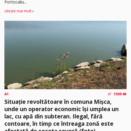
Portocaliu...
citește mai mult »
A1
1509
Situație revoltătoare în comuna Mișca,
unde un operator economic își umplea un
lac, cu apă din subteran. Ilegal, fără
contoare, în timp ce întreaga zonă este
afectată de seceta severă (foto)