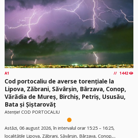
A1
1442
Cod portocaliu de averse torențiale la
Lipova, Zăbrani, Săvârșin, Bârzava, Conop,
Vărădia de Mureș, Birchiș, Petriș, Ususău,
Bata și Șiștarovăț
Atenție! COD PORTOCALIU
Astăzi, 06 august 2026, în intervalul orar 15:25 – 16:25,
localitățile Lipova, Zăbrani, Săvârșin, Bârzava, Conop,...