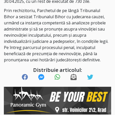
30.04.2025, cu un rest de executat de 730 zile.
Prin rechizitoriu, Parchetul de pe lângă Tribunalul
Bihor a sesizat Tribunalul Bihor
cu judecarea cauzei,
urmând ca instanţa competentă să analizeze probele
administrate şi să se pronunţe asupra vinovăţiei sau
nevinovăţiei inculpatului, precum şi asupra
individualizării judiciare a pedepselor, în condiţiile legii.
Pe întreg parcursul procesului penal, inculpatul
beneficiază de prezumţia de
nevinovăţie, până la
pronunţarea unei hotărâri judecătoreşti definitive.
Distribuie articolul: