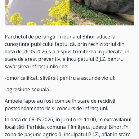
Parchetul de pe lângă Tribunalul Bihor aduce la
cunoştinţa publicului faptul că, prin
rechizitoriul din
data de 26.05.2026 s‑a dispus trimiterea în judecată, în
stare de arest preventiv, a inculpatului B.J.Z. pentru
săvârşirea infracţiunilor de:
-omor calificat, săvârşit pentru
a ascunde violul;
-agresiune sexuală.
Ambele fapte au fost comise în stare de
recidivă
postcondamnatorie şi concurs de infracţiuni.
În data de 08.05.2026, în jurul orei 11:00, în extravilanul
localităţii Parhida, comuna Tămăşeu, județul Bihor, în
zona de păşune agricolă, inculpatul B.J.Z., aflat în stare