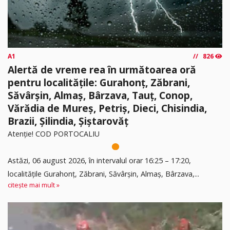
A1
826
Alertă de vreme rea în următoarea oră
pentru localitățile: Gurahonț, Zăbrani,
Săvârșin, Almaș, Bârzava, Tauț, Conop,
Vărădia de Mureș, Petriș, Dieci, Chisindia,
Brazii, Șilindia, Șiștarovăț
Atenție! COD PORTOCALIU
Astăzi, 06 august 2026, în intervalul orar 16:25 – 17:20,
localitățile Gurahonț, Zăbrani, Săvârșin, Almaș, Bârzava,...
citește mai mult »