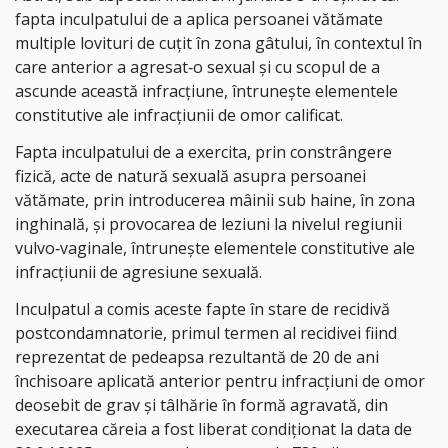
fapta inculpatului de a aplica persoanei vătămate
multiple lovituri de cuţit în zona gâtului, în contextul în
care anterior a agresat‑o sexual şi cu scopul de a
ascunde această infracţiune, întruneşte elementele
constitutive ale infracţiunii de omor calificat.
Fapta inculpatului de a exercita, prin constrângere
fizică, acte de natură sexuală
asupra persoanei
vătămate, prin introducerea mâinii sub haine, în zona
inghinală, şi provocarea de leziuni la nivelul regiunii
vulvo‑vaginale, întruneşte elementele constitutive
ale
infracţiunii de agresiune sexuală.
Inculpatul a comis aceste fapte în stare de recidivă
postcondamnatorie, primul
termen al recidivei fiind
reprezentat de pedeapsa rezultantă de 20 de ani
închisoare aplicată anterior pentru infracţiuni de omor
deosebit de grav şi tâlhărie în formă agravată, din
executarea căreia a fost liberat condiţionat la data de