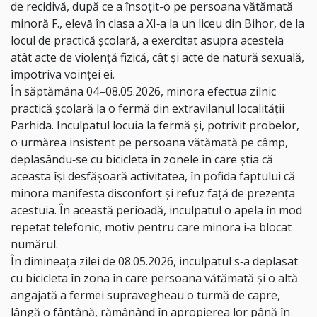
de recidivă, după ce a însoţit-o pe persoana vătămată
minoră F., elevă în clasa a XI‑a la un liceu din Bihor, de la
locul de practică şcolară, a exercitat asupra acesteia
atât acte de violenţă fizică, cât şi acte de natură sexuală,
împotriva voinţei ei.
În săptămâna 04–08.05.2026, minora efectua zilnic
practică şcolară la o fermă din
extravilanul localităţii
Parhida. Inculpatul locuia la fermă şi, potrivit probelor,
o urmărea
insistent pe persoana vătămată pe câmp,
deplasându‑se cu bicicleta în zonele în care ştia că
aceasta îşi desfăşoară activitatea, în pofida faptului că
minora manifesta disconfort şi refuz faţă de prezenţa
acestuia. În această perioadă, inculpatul o apela în mod
repetat telefonic, motiv pentru care minora i‑a blocat
numărul.
În dimineaţa zilei de 08.05.2026, inculpatul s‑a deplasat
cu bicicleta în zona în care
persoana vătămată şi o altă
angajată a fermei supravegheau o turmă de capre,
lângă o
fântână, rămânând în apropierea lor până în