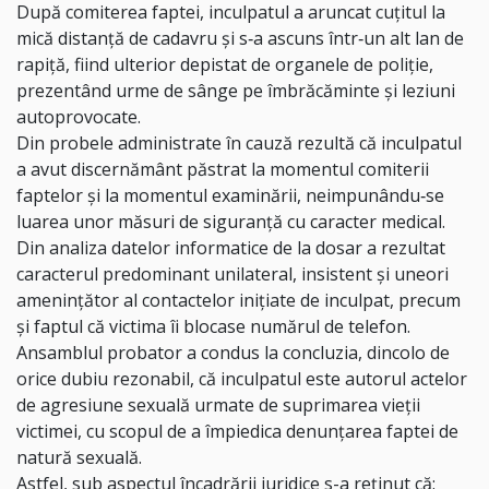
După comiterea faptei, inculpatul a aruncat cuţitul la
mică distanţă de cadavru şi s‑a
ascuns într‑un alt lan de
rapiţă, fiind ulterior depistat de organele de poliţie,
prezentând
urme de sânge pe îmbrăcăminte şi leziuni
autoprovocate.
Din probele administrate în cauză rezultă că inculpatul
a avut discernământ păstrat
la momentul comiterii
faptelor şi la momentul examinării, neimpunându‑se
luarea unor
măsuri de siguranţă cu caracter medical.
Din analiza datelor informatice de la dosar a rezultat
caracterul predominant
unilateral, insistent şi uneori
ameninţător al contactelor iniţiate de inculpat, precum
şi faptul
că victima îi blocase numărul de telefon.
Ansamblul probator a condus la concluzia, dincolo de
orice dubiu rezonabil, că
inculpatul este autorul actelor
de agresiune sexuală urmate de suprimarea vieţii
victimei,
cu scopul de a împiedica denunţarea faptei de
natură sexuală.
Astfel, sub aspectul încadrării juridice s-a reţinut că: