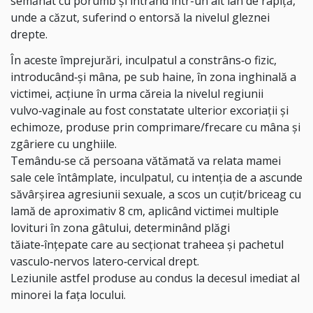
semănat cu porumb şi intrând într-un
alt lan de rapiţă,
unde a căzut, suferind o entorsă la nivelul gleznei
drepte.
În aceste
împrejurări, inculpatul a constrâns‑o fizic,
introducând‑şi mâna, pe sub haine, în zona
inghinală a
victimei, acţiune în urma căreia la nivelul regiunii
vulvo‑vaginale au fost constatate ulterior excoriaţii şi
echimoze, produse prin comprimare/frecare cu mâna şi
zgâriere cu unghiile.
Temându‑se că persoana vătămată va relata mamei
sale cele întâmplate, inculpatul,
cu intenţia de a ascunde
săvârşirea agresiunii sexuale, a scos un cuţit/briceag cu
lamă de
aproximativ 8 cm, aplicând victimei multiple
lovituri în zona gâtului, determinând plăgi
tăiate‑înţepate care au secţionat traheea şi pachetul
vasculo‑nervos latero‑cervical drept.
Leziunile astfel produse au condus la decesul imediat al
minorei la faţa locului.