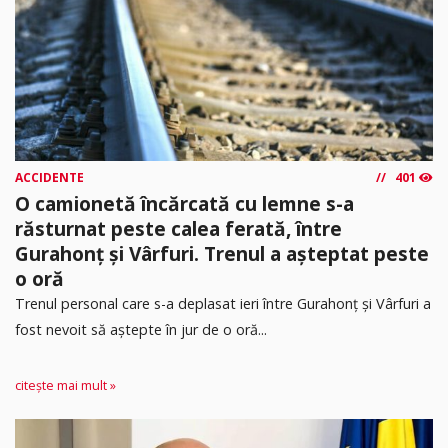
ACCIDENTE
401
O camionetă încărcată cu lemne s-a
răsturnat peste calea ferată, între
Gurahonț și Vârfuri. Trenul a așteptat peste
o oră
Trenul personal care s-a deplasat ieri între Gurahonț și Vârfuri a
fost nevoit să aștepte în jur de o oră...
citește mai mult »