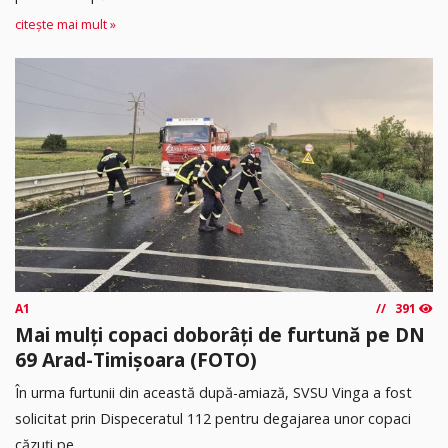
citește mai mult »
A1
391
Mai mulți copaci doborâți de furtună pe DN
69 Arad-Timișoara (FOTO)
În urma furtunii din această după-amiază, SVSU Vinga a fost
solicitat prin Dispeceratul 112 pentru degajarea unor copaci
căzuți pe...