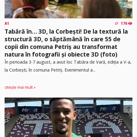
A1
176
Tabără în… 3D, la Corbești! De la textură la
structură 3D, o săptămână în care 55 de
copii din comuna Petriș au transformat
natura în fotografii și obiecte 3D (foto)
În perioada 3-7 august, a avut loc Tabăra de Vară, ediția a V-a,
la Corbești, în comuna Petriș. Evenimentul a...
citește mai mult »