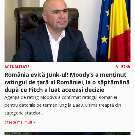
ACTUALITATE
57
România evită Junk-ul! Moody’s a menținut
ratingul de țară al României, la o săptămână
după ce Fitch a luat aceeași decizie
Agenția de rating Moody’s a confirmat ratingul României
pentru datoriile pe termen lung la Baa3, ultima treaptă din
categoria statelor...
citește mai mult »