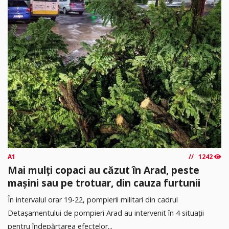
A1
1242
Mai mulți copaci au căzut în Arad, peste
mașini sau pe trotuar, din cauza furtunii
În intervalul orar 19-22, pompierii militari din cadrul
Detașamentului de pompieri Arad au intervenit în 4 situații
pentru îndepărtarea efectelor...