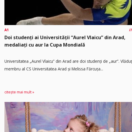
A1
Doi studenți ai Universității “Aurel Vlaicu” din Arad,
medaliați cu aur la Cupa Mondială
Universitatea „Aurel Vlaicu” din Arad are doi studenți de „aur”. Vlădu
membru al CS Universitatea Arad și Melissa Fărcuța...
citește mai mult »