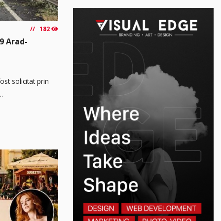
182
9 Arad-
t solicitat prin
..