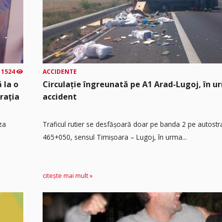
1524
ACCIDENTE
 la o
Circulație îngreunată pe A1 Arad-Lugoj, în u
rația
accident
za
Traficul rutier se desfășoară doar pe banda 2 pe autost
465+050, sensul Timişoara – Lugoj, în urma...
citește mai mult »