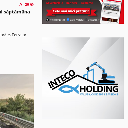
20
nal săptămâna
iară e-Terra ar