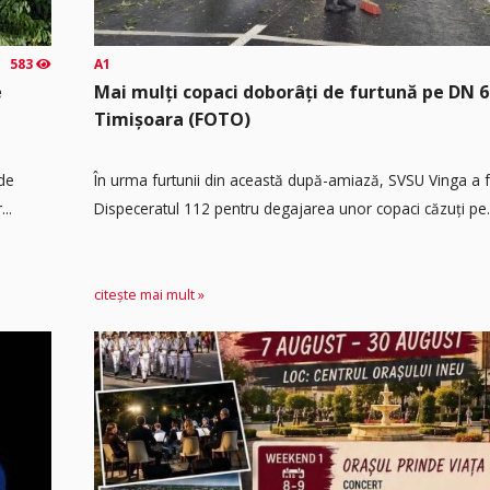
583
A1
e
Mai mulți copaci doborâți de furtună pe DN 6
Timișoara (FOTO)
 de
În urma furtunii din această după-amiază, SVSU Vinga a fos
..
Dispeceratul 112 pentru degajarea unor copaci căzuți pe.
citește mai mult »