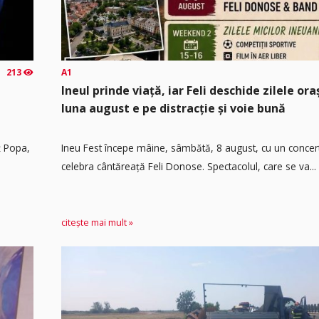
213
A1
Ineul prinde viață, iar Feli deschide zilele or
luna august e pe distracție și voie bună
ț Popa,
Ineu Fest începe mâine, sâmbătă, 8 august, cu un concer
celebra cântăreață Feli Donose. Spectacolul, care se va...
citește mai mult »