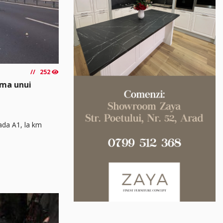
252
rma unui
rada A1, la km