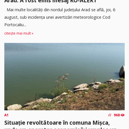
Arad. A fost emis mesaj RO-ALERT
Mai multe localități din nordul județului Arad se află, joi, 6
august, sub incidența unei avertizări meteorologice Cod
Portocaliu...
citește mai mult »
A1
968
Situație revoltătoare în comuna Mișca,