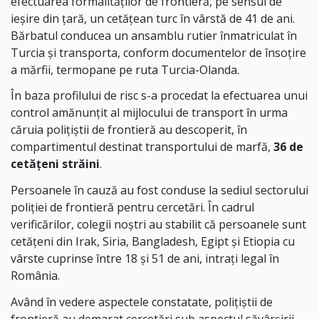
efectuarea formalităţilor de frontieră, pe sensul de
ieşire din ţară, un cetăţean turc în vârstă de 41 de ani.
Bărbatul conducea un ansamblu rutier înmatriculat în
Turcia şi transporta, conform documentelor de însoţire
a mărfii, termopane pe ruta Turcia-Olanda.
În baza profilului de risc s-a procedat la efectuarea unui
control amănunțit al mijlocului de transport în urma
căruia polițiștii de frontieră au descoperit, în
compartimentul destinat transportului de marfă,
36 de
cetățeni străini
.
Persoanele în cauză au fost conduse la sediul sectorului
poliţiei de frontieră pentru cercetări. În cadrul
verificărilor, colegii noștri au stabilit că persoanele sunt
cetățeni din Irak, Siria, Bangladesh, Egipt și Etiopia cu
vârste cuprinse între 18 și 51 de ani, intrați legal în
România.
Având în vedere aspectele constatate, poliţiştii de