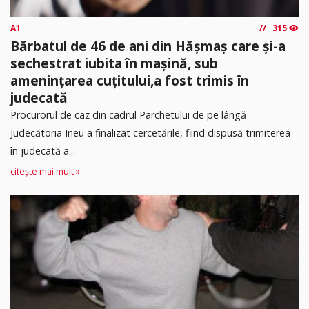
A1
315
Bărbatul de 46 de ani din Hășmaș care și-a
sechestrat iubita în mașină, sub
amenințarea cuțitului,a fost trimis în
judecată
Procurorul de caz din cadrul Parchetului de pe lângă
Judecătoria Ineu a finalizat cercetările, fiind dispusă trimiterea
în judecată a...
citește mai mult »