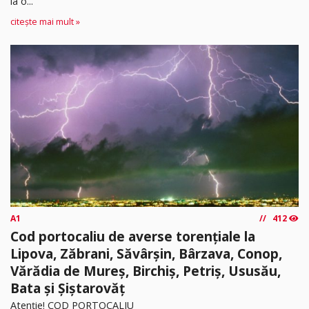
la o...
citește mai mult »
A1
412
Cod portocaliu de averse torențiale la
Lipova, Zăbrani, Săvârșin, Bârzava, Conop,
Vărădia de Mureș, Birchiș, Petriș, Ususău,
Bata și Șiștarovăț
Atenție! COD PORTOCALIU