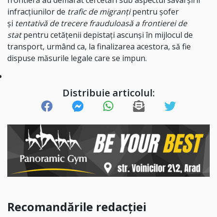
frontieră au demarat cercetări sub aspectul săvârșirii
infracțiunilor de
trafic de migranți
pentru șofer
și
tentativă de trecere frauduloasă a frontierei de
stat
pentru cetățenii depistați ascunși în mijlocul de
transport, urmând ca, la finalizarea acestora, să fie
dispuse măsurile legale care se impun.
Distribuie articolul:
Recomandările redacției