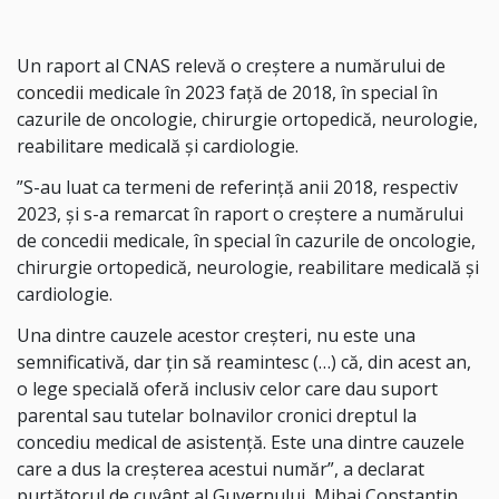
Un raport al CNAS relevă o creştere a numărului de
concedii
medicale în 2023 faţă de 2018, în special în
cazurile de oncologie, chirurgie ortopedică, neurologie,
reabilitare medicală şi cardiologie.
”S-au luat ca termeni de referinţă anii 2018, respectiv
2023, şi s-a remarcat în raport o creştere a numărului
de concedii medicale, în special în cazurile de oncologie,
chirurgie ortopedică, neurologie, reabilitare medicală şi
cardiologie.
Una dintre cauzele acestor creşteri, nu este una
semnificativă, dar ţin să reamintesc (…) că, din acest an,
o lege specială oferă inclusiv celor care dau suport
parental sau tutelar bolnavilor cronici dreptul la
concediu medical de asistenţă. Este una dintre cauzele
care a dus la creşterea acestui număr”, a declarat
purtătorul de cuvânt al Guvernului, Mihai Constantin,