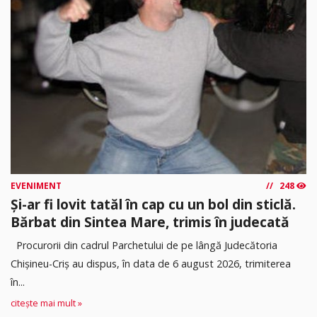
EVENIMENT
248
Și-ar fi lovit tatăl în cap cu un bol din sticlă.
Bărbat din Sintea Mare, trimis în judecată
Procurorii din cadrul Parchetului de pe lângă Judecătoria
Chișineu-Criș au dispus, în data de 6 august 2026, trimiterea
în...
citește mai mult »