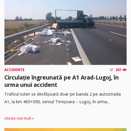
ACCIDENTE
261
Circulație îngreunată pe A1 Arad-Lugoj, în
urma unui accident
Traficul rutier se desfășoară doar pe banda 2 pe autostrada
A1, la km 465+050, sensul Timişoara – Lugoj, în urma...
citește mai mult »