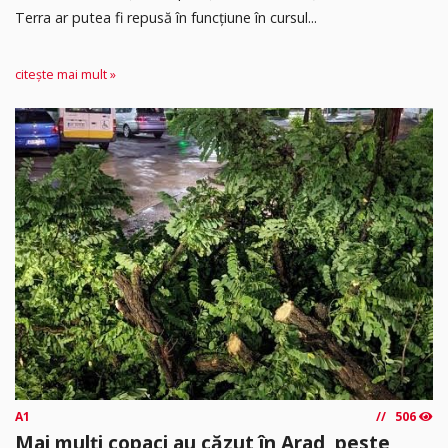
Terra ar putea fi repusă în funcțiune în cursul...
citește mai mult »
A1
506
Mai mulți copaci au căzut în Arad, peste