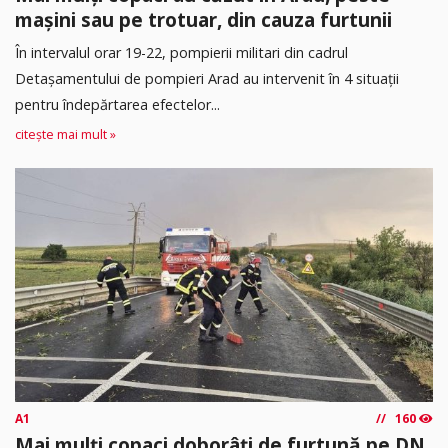
mașini sau pe trotuar, din cauza furtunii
În intervalul orar 19-22, pompierii militari din cadrul
Detașamentului de pompieri Arad au intervenit în 4 situații
pentru îndepărtarea efectelor...
citește mai mult »
A1
160
Mai mulți copaci doborâți de furtună pe DN