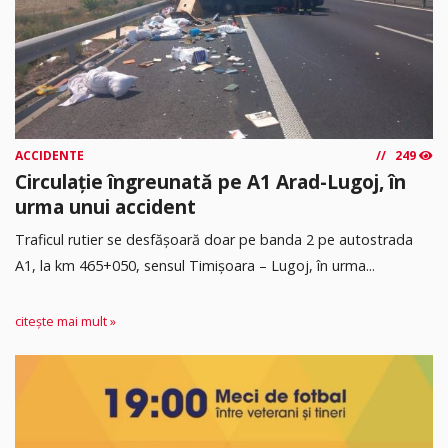
ACCIDENTE
249
Circulație îngreunată pe A1 Arad-Lugoj, în
urma unui accident
Traficul rutier se desfășoară doar pe banda 2 pe autostrada
A1, la km 465+050, sensul Timişoara – Lugoj, în urma...
citește mai mult »