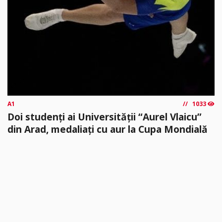
A1
1033
Doi studenți ai Universității “Aurel Vlaicu”
din Arad, medaliați cu aur la Cupa Mondială
Universitatea „Aurel Vlaicu” din Arad are doi studenți de „aur”.
Vlăduț Popa, membru al CS Universitatea Arad și Melissa
Fărcuța...
citește mai mult »