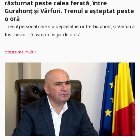
răsturnat peste calea ferată, între
Gurahonț și Vârfuri. Trenul a așteptat peste
o oră
Trenul personal care s-a deplasat ieri între Gurahonț și Vârfuri a
fost nevoit să aștepte în jur de o oră...
citește mai mult »