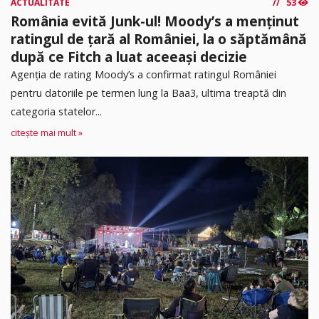
ACTUALITATE
53
România evită Junk-ul! Moody’s a menținut
ratingul de țară al României, la o săptămână
după ce Fitch a luat aceeași decizie
Agenția de rating Moody’s a confirmat ratingul României
pentru datoriile pe termen lung la Baa3, ultima treaptă din
categoria statelor...
citește mai mult »