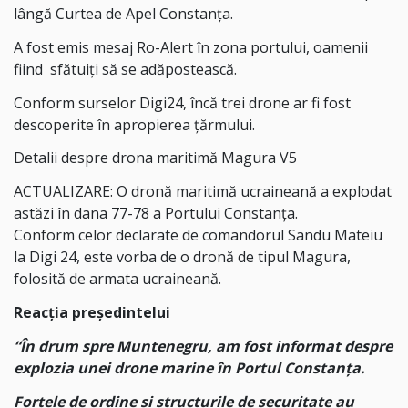
lângă Curtea de Apel Constanța.
A fost emis mesaj Ro-Alert în zona portului, oamenii
fiind sfătuiți să se adăpostească.
Conform surselor Digi24, încă trei drone ar fi fost
descoperite în apropierea țărmului.
Detalii despre drona maritimă Magura V5
ACTUALIZARE: O dronă maritimă ucraineană a explodat
astăzi în dana 77-78 a Portului Constanța.
Conform celor declarate de comandorul Sandu Mateiu
la Digi 24, este vorba de o dronă de tipul Magura,
folosită de armata ucraineană.
Reacția președintelui
“În drum spre Muntenegru, am fost informat despre
explozia unei drone marine în Portul Constanța.
Forțele de ordine și structurile de securitate au