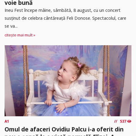
voie bună
Ineu Fest începe mâine, sâmbătă, 8 august, cu un concert
susținut de celebra cântăreață Feli Donose. Spectacolul, care
se va...
citește mai mult »
A1
537
Omul de afaceri Ovidiu Palcu i-a oferit din