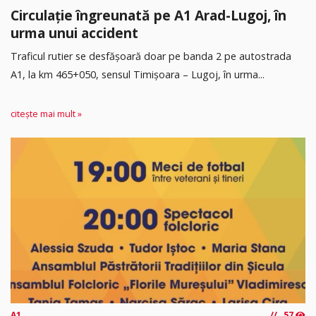
Circulație îngreunată pe A1 Arad-Lugoj, în
urma unui accident
Traficul rutier se desfășoară doar pe banda 2 pe autostrada
A1, la km 465+050, sensul Timişoara – Lugoj, în urma...
citește mai mult »
A1
57