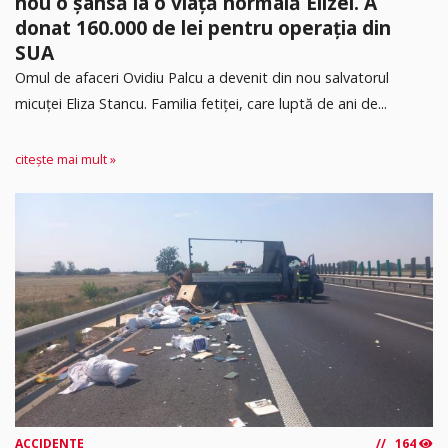
nou o șansă la o viață normală Elizei. A
donat 160.000 de lei pentru operația din
SUA
Omul de afaceri Ovidiu Palcu a devenit din nou salvatorul
micuței Eliza Stancu. Familia fetiței, care luptă de ani de...
citește mai mult »
ACCIDENTE
164