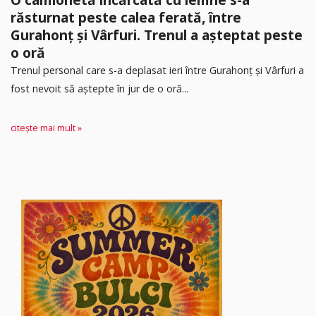
răsturnat peste calea ferată, între
Gurahonț și Vârfuri. Trenul a așteptat peste
o oră
Trenul personal care s-a deplasat ieri între Gurahonț și Vârfuri a
fost nevoit să aștepte în jur de o oră...
citește mai mult »