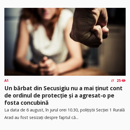
A1
25
Un bărbat din Secusigiu nu a mai ținut cont
de ordinul de protecție și a agresat-o pe
fosta concubină
​La data de 6 august, în jurul orei 10.30, polițiștii Secției 1 Rurală
Arad au fost sesizați despre faptul că...