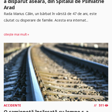
a dispărut aseară, din Spitalul de Psihiatrie
Arad
Rada Marius Călin, un bărbat în vârstă de 47 de ani, este
căutat cu disperare de familie. Acesta era internat...
citește mai mult »
ACCIDENTE
511
O camionetă încărcată cu lemne s-a