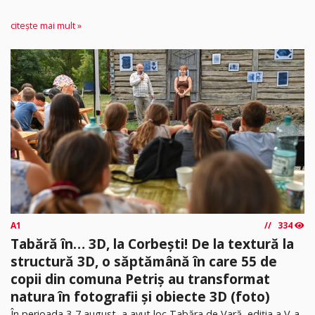
citește mai mult »
A1
334
Tabără în… 3D, la Corbești! De la textură la
structură 3D, o săptămână în care 55 de
copii din comuna Petriș au transformat
natura în fotografii și obiecte 3D (foto)
În perioada 3-7 august, a avut loc Tabăra de Vară, ediția a V-a,