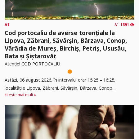
A1
1391
Cod portocaliu de averse torențiale la
Lipova, Zăbrani, Săvârșin, Bârzava, Conop,
Vărădia de Mureș, Birchiș, Petriș, Ususău,
Bata și Șiștarovăț
Atenție! COD PORTOCALIU
Astăzi, 06 august 2026, în intervalul orar 15:25 – 16:25,
localitățile Lipova, Zăbrani, Săvârșin, Bârzava, Conop,...
citește mai mult »