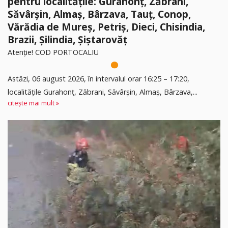
pentru localitățile: Gurahonț, Zăbrani,
Săvârșin, Almaș, Bârzava, Tauț, Conop,
Vărădia de Mureș, Petriș, Dieci, Chisindia,
Brazii, Șilindia, Șiștarovăț
Atenție! COD PORTOCALIU
Astăzi, 06 august 2026, în intervalul orar 16:25 – 17:20,
localitățile Gurahonț, Zăbrani, Săvârșin, Almaș, Bârzava,...
citește mai mult »