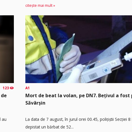
citește mai mult »
123
A1
 de
Mort de beat la volan, pe DN7. Bețivul a fost 
Săvârșin
d au
​La data de 7 august, în jurul orei 00.45, polițiștii Secției 
depistat un bărbat de 52...