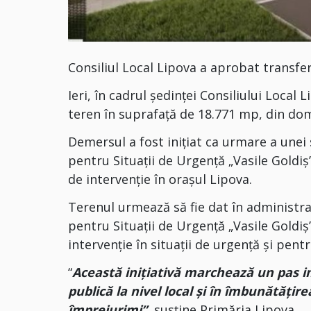
Consiliul Local Lipova a aprobat transfer
Ieri, în cadrul ședinței Consiliului Local
teren în suprafață de 18.771 mp, din dome
Demersul a fost inițiat ca urmare a unei
pentru Situații de Urgență „Vasile Goldiș” 
de intervenție în orașul Lipova.
Terenul urmează să fie dat în administra
pentru Situații de Urgență „Vasile Goldiș”
intervenție în situații de urgență și pent
“
Această inițiativă marchează un pas i
publică la nivel local și în îmbunătățirea
împrejurimi”
, susține Primăria Lipova.