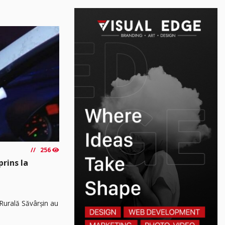
256
prins la
8 Rurală Săvârșin au