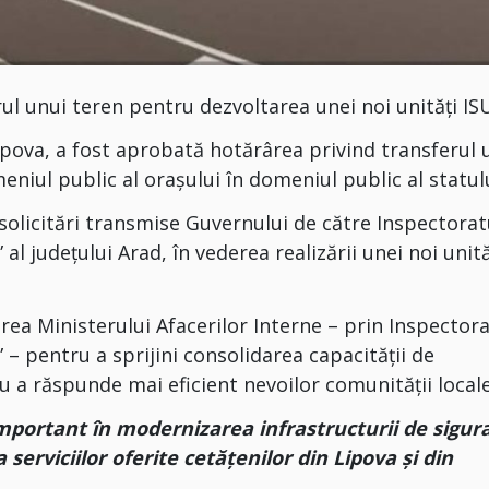
ul unui teren pentru dezvoltarea unei noi unități IS
 Lipova, a fost aprobată hotărârea privind transferul 
niul public al orașului în domeniul public al statulu
 solicitări transmise Guvernului de către Inspectorat
al județului Arad, în vederea realizării unei noi unită
rea Ministerului Afacerilor Interne – prin Inspectora
 – pentru a sprijini consolidarea capacității de
ru a răspunde mai eficient nevoilor comunității locale
mportant în modernizarea infrastructurii de sigur
 serviciilor oferite cetățenilor din Lipova și din