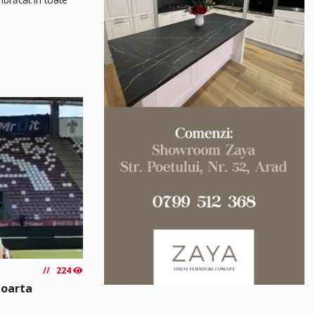
224
poarta