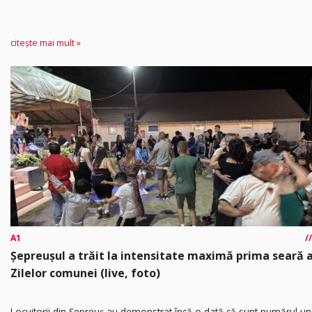
citește mai mult »
A1
Șepreușul a trăit la intensitate maximă prima seară 
Zilelor comunei (live, foto)
Locuitorii din Șepreuș au demonstrat încă o dată că sunt numărul un