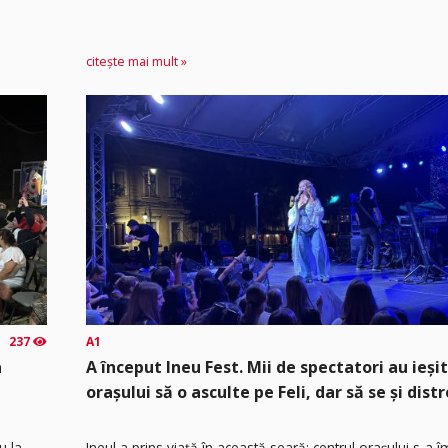
citește mai mult »
237
A1
a
A început Ineu Fest. Mii de spectatori au ieșit
orașului să o asculte pe Feli, dar să se și distr
u la
Ineul a prins viață în această seară: centrul orașului s-a 