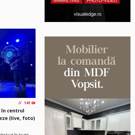
141
 în centrul
eze (live, foto)
îmbrăcat în toate