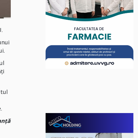
U.
unui
i.
ul
ți
tul
.
anță