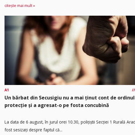
citește mai mult »
A1
Un bărbat din Secusigiu nu a mai ținut cont de ordinul
protecție și a agresat-o pe fosta concubină
​La data de 6 august, în jurul orei 10.30, polițiștii Secției 1 Rurală Ara
fost sesizați despre faptul că...