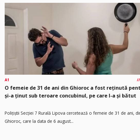
A1
O femeie de 31 de ani din Ghioroc a fost reținută pen
și-a ținut sub teroare concubinul, pe care l-a și bătut
​Polițiștii Secției 7 Rurală Lipova cercetează o femeie de 31 de ani, di
Ghioroc, care la data de 6 august...