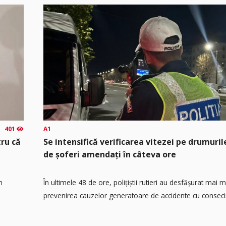
401
A1
tru că
Se intensifică verificarea vitezei pe drumuril
de șoferi amendați în câteva ore
n
În ultimele 48 de ore, polițiștii rutieri au desfășurat mai 
prevenirea cauzelor generatoare de accidente cu consecin