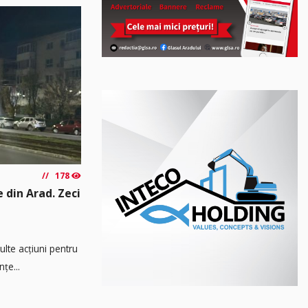
178
e din Arad. Zeci
multe acțiuni pentru
țe...