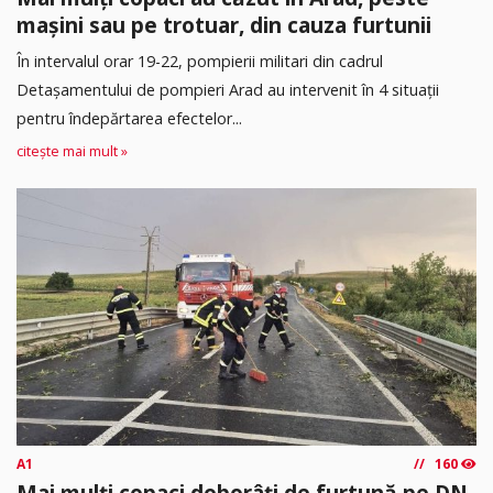
mașini sau pe trotuar, din cauza furtunii
În intervalul orar 19-22, pompierii militari din cadrul
Detașamentului de pompieri Arad au intervenit în 4 situații
pentru îndepărtarea efectelor...
citește mai mult »
A1
160
Mai mulți copaci doborâți de furtună pe DN