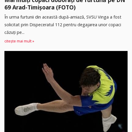
69 Arad-Timișoara (FOTO)
În urma furtunii din această după-amiază, SVSU Vinga a fost
solicitat prin Dispeceratul 112 pentru degajarea unor copaci
căzuți pe...
citește mai mult »