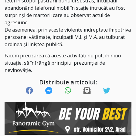
feței în scopul păstrării bunului sustras, inculpații
abandonând telefonul mobil în stație întrucât au fost
surprinși de martorii care au observat actul de
agresiune.
De asemenea, prin aceste violențe îndreptate împotriva
persoanei vătămate, inculpații M.I. și M.A. au tulburat
ordinea și liniștea publică.
Facem precizarea că aceste activități nu pot, în nicio
situație, să înfrângă principiul prezumției de
nevinovăție.
Distribuie articolul: