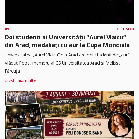
A1
174
Doi studenți ai Universității “Aurel Vlaicu”
din Arad, medaliați cu aur la Cupa Mondială
Universitatea „Aurel Vlaicu” din Arad are doi studenți de „aur”.
Vlăduț Popa, membru al CS Universitatea Arad și Melissa
Fărcuța...
citește mai mult »