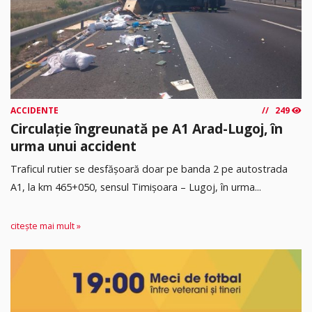
ACCIDENTE
249
Circulație îngreunată pe A1 Arad-Lugoj, în
urma unui accident
Traficul rutier se desfășoară doar pe banda 2 pe autostrada
A1, la km 465+050, sensul Timişoara – Lugoj, în urma...
citește mai mult »