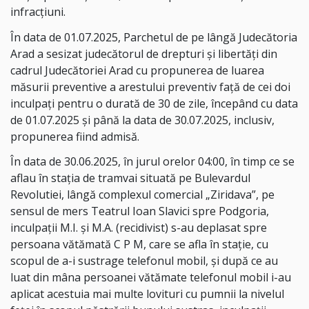
infracțiuni.
În data de 01.07.2025, Parchetul de pe lângă Judecătoria
Arad a sesizat judecătorul de drepturi și libertăți din
cadrul Judecătoriei Arad cu propunerea de luarea
măsurii preventive a arestului preventiv față de cei doi
inculpați pentru o durată de 30 de zile, începând cu data
de 01.07.2025 şi până la data de 30.07.2025, inclusiv,
propunerea fiind admisă.
În data de 30.06.2025, în jurul orelor 04:00, în timp ce se
aflau în stația de tramvai situată pe Bulevardul
Revolutiei, lângă complexul comercial „Ziridava”, pe
sensul de mers Teatrul Ioan Slavici spre Podgoria,
inculpații M.I. și M.A. (recidivist) s-au deplasat spre
persoana vătămată C P M, care se afla în stație, cu
scopul de a-i sustrage telefonul mobil, și după ce au
luat din mâna persoanei vătămate telefonul mobil i-au
aplicat acestuia mai multe lovituri cu pumnii la nivelul