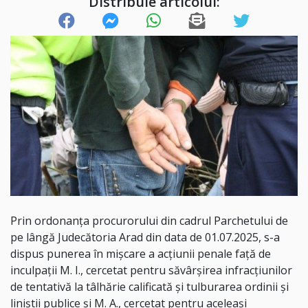
Distribuie articolul:
Prin ordonanţa procurorului din cadrul Parchetului de
pe lângă Judecătoria Arad din data de 01.07.2025, s-a
dispus punerea în mişcare a acţiunii penale față de
inculpații M. I., cercetat pentru săvârșirea infracțiunilor
de tentativă la tâlhărie calificată și tulburarea ordinii și
liniștii publice și M. A., cercetat pentru aceleași