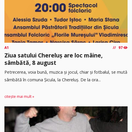
A1
97
Ziua satului Chereluș are loc mâine,
sâmbătă, 8 august
Petrecerea, voia bună, muzica și jocul, chiar și fotbalul, se mută
sâmbătă în comuna Șicula, la Chereluș. De la ora...
citește mai mult »