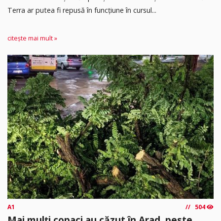
Terra ar putea fi repusă în funcțiune în cursul...
citește mai mult »
A1
504
Mai mulți copaci au căzut în Arad, peste