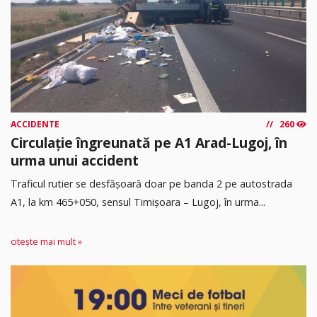
ACCIDENTE
260
Circulație îngreunată pe A1 Arad-Lugoj, în
urma unui accident
Traficul rutier se desfășoară doar pe banda 2 pe autostrada
A1, la km 465+050, sensul Timişoara – Lugoj, în urma...
citește mai mult »