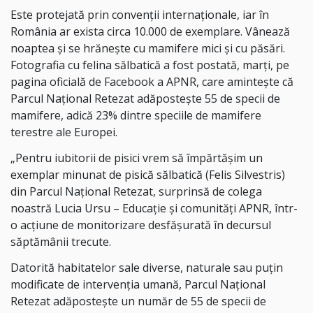
Este protejată prin convenţii internaţionale, iar în
România ar exista circa 10.000 de exemplare. Vânează
noaptea şi se hrăneşte cu mamifere mici şi cu păsări.
Fotografia cu felina sălbatică a fost postată, marţi, pe
pagina oficială de Facebook a APNR, care aminteşte că
Parcul Naţional Retezat adăposteşte 55 de specii de
mamifere, adică 23% dintre speciile de mamifere
terestre ale Europei.
„Pentru iubitorii de pisici vrem să împărtăşim un
exemplar minunat de pisică sălbatică (Felis Silvestris)
din Parcul Naţional Retezat, surprinsă de colega
noastră Lucia Ursu – Educaţie şi comunităţi APNR, într-
o acţiune de monitorizare desfăşurată în decursul
săptămânii trecute.
Datorită habitatelor sale diverse, naturale sau puţin
modificate de intervenţia umană, Parcul Naţional
Retezat adăposteşte un număr de 55 de specii de