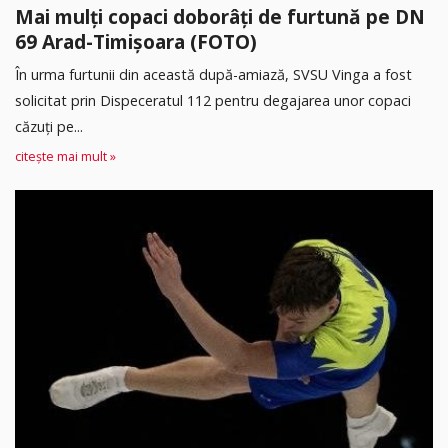
Mai mulți copaci doborâți de furtună pe DN
69 Arad-Timișoara (FOTO)
În urma furtunii din această după-amiază, SVSU Vinga a fost
solicitat prin Dispeceratul 112 pentru degajarea unor copaci
căzuți pe...
citește mai mult »