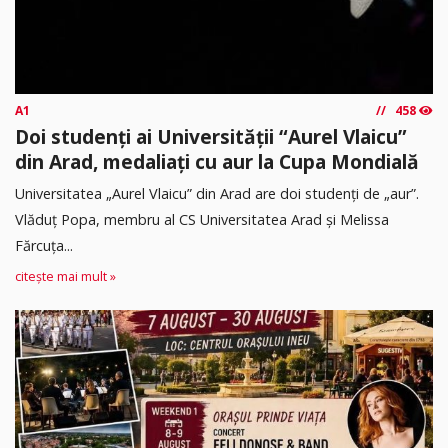
A1
458
Doi studenți ai Universității “Aurel Vlaicu”
din Arad, medaliați cu aur la Cupa Mondială
Universitatea „Aurel Vlaicu” din Arad are doi studenți de „aur”.
Vlăduț Popa, membru al CS Universitatea Arad și Melissa
Fărcuța...
citește mai mult »