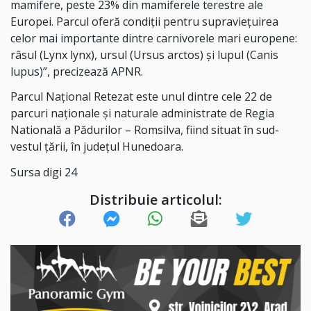
mamifere, peste 23% din mamiferele terestre ale
Europei. Parcul oferă condiţii pentru supravieţuirea
celor mai importante dintre carnivorele mari europene:
râsul (Lynx lynx), ursul (Ursus arctos) şi lupul (Canis
lupus)”, precizează APNR.
Parcul Naţional Retezat este unul dintre cele 22 de
parcuri naţionale şi naturale administrate de Regia
Natională a Pădurilor – Romsilva, fiind situat în sud-
vestul ţării, în judeţul Hunedoara.
Sursa digi 24
Distribuie articolul: