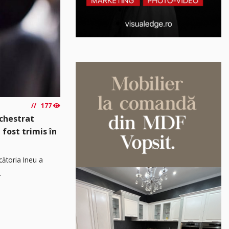
177
echestrat
 fost trimis în
cătoria Ineu a
.