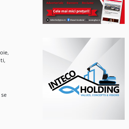
oie,
ti,
 se