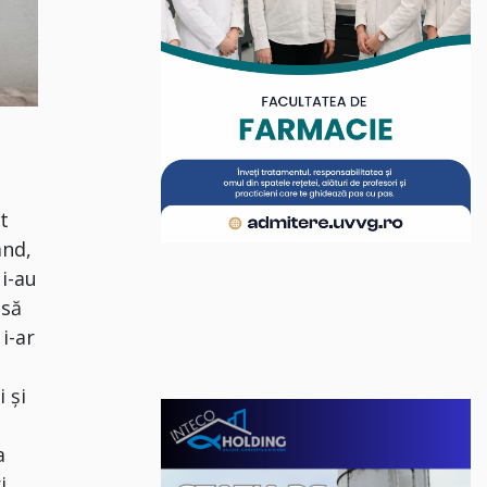
t
ând,
 i-au
 să
i-ar
 și
a
i,