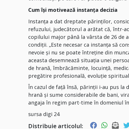
Cum își motivează instanța decizia
Instanța a dat dreptate părinților, consi
refuzului, judecătorul a arătat că, într-a
copilului major până la vârsta de 26 de a
condiții. „Este necesar ca instanța să con
nevoie și nu se poate întreține din munca
aceasta desemnează situația unei persoan
de hrană, îmbrăcăminte, locuință, medica
pregătire profesională, evoluție spiritual
În cazul de față însă, părinții i-au pus la 
hrană şi sume considerabile de bani, vira
angaja în regim part-time în domeniul în
sursa digi 24
Distribuie articolul: