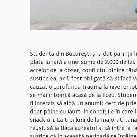
Studenta din București și-a dat părinții î
plata lunară a unei sume de 2.000 de lei.
actelor de la dosar, conflictul dintre tân
susține ea, ar fi fost obligată să-și facă v
cauzat o „profundă traumă la nivel emoțio
se mai întoarcă acasă de la liceu. Stude
fi interzis să aibă un anumit cerc de prie
doar pâine cu iaurt, în condițiile în care
snack-uri. La trei luni de la majorat, tân
reușit să ia Bacalaureatul și să intre la f
susține că în această perioadă se întâlne