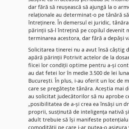
dar fără să reușească să ajungă la o armo
relaționale au determinat-o pe tânără să-
întreținere. În demersul ei juridic, tânăra
părinții să-l întrețină pe copilul devenit
terminarea acestora, dar fără a depăși v
Solicitarea tinerei nu a avut însă câști
apără părinții Potrivit actelor de la dosa
fiicei lor condiții optime pentru a-și cont
au dat fetei lor în medie 3.500 de lei lu
București. În plus, i-au oferit un loc de
care se pregătește tânăra. Aceștia mai dec
au solicitat judecătorilor să nu aprobe ce
„posibilitatea de a-şi crea ea însăși un
proprii, susţinută de inteligenţa nativă ş
adult trebuie să îşi manifeste potenţialu
comodităţii pe care i-ar putea-o asigura v