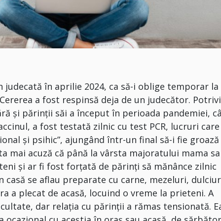
n judecată în aprilie 2024, ca să-i oblige temporar la
 Cererea a fost respinsă deja de un judecător. Potrivi
ără și părinții săi a început în perioada pandemiei, c
accinul, a fost testată zilnic cu test PCR, lucruri care
nal şi psihic”, ajungând într-un final să-i fie groază
nta mai acuză că până la vârsta majoratului mama sa 
teni și ar fi fost forțată de părinți să mănânce zilnic
 în casă se aflau preparate cu carne, mezeluri, dulciuri
ăra a plecat de acasă, locuind o vreme la prieteni. A
acultate, dar relația cu părinții a rămas tensionată. E
a ocazional cu aceștia în oraș sau acasă, de sărbător