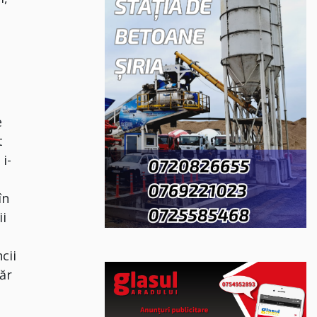
e
t
 i-
în
ii
cii
năr
.