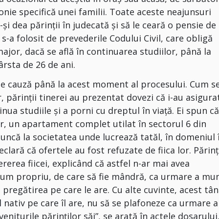
nie specifică unei familii. Toate aceste neajunsuri
și dea părinții în judecată și să le ceară o pensie de
 s-a folosit de prevederile Codului Civil, care obligă
 major, dacă se află în continuarea studiilor, până la
ârsta de 26 de ani.
g de cauză până la acest moment al procesului. Cum s
r, părinții tinerei au prezentat dovezi că i-au asigura
inua studiile și a porni cu dreptul în viață. Ei spun că
nar, un apartament complet utilat în sectorul 6 din
 muncă la societatea unde lucrează tatăl, în domeniul 
lară că ofertele au fost refuzate de fiica lor. Părinț
rerea fiicei, explicând că astfel n-ar mai avea
 drum propriu, de care să fie mândră, ca urmare a mun
i pregătirea pe care le are. Cu alte cuvinte, acest tâ
l nativ pe care îl are, nu să se plafoneze ca urmare a
eniturile părinţilor săi”, se arată în actele dosarului