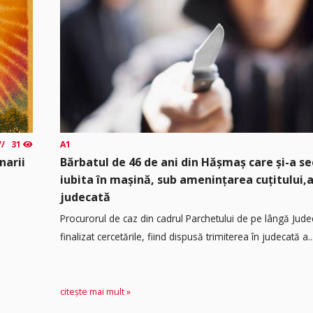
31
A1
narii
Bărbatul de 46 de ani din Hășmaș care și-a s
iubita în mașină, sub amenințarea cuțitului,a
judecată
Procurorul de caz din cadrul Parchetului de pe lângă Jude
finalizat cercetările, fiind dispusă trimiterea în judecată a..
citește mai mult »