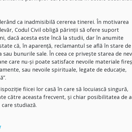
derând ca inadmisibilă cererea tinerei. În motivarea
devăr, Codul Civil obligă părinții să ofere suport
ni, dacă acesta este încă la studii, dar în anumite
state că, în aparență, reclamantul se află în stare de
 sau bunurile sale. În ceea ce privește starea de nev
e care nu-și poate satisface nevoile materiale fireș
mente, sau nevoile spirituale, legate de educație,
ă”.
dispoziție fiicei lor casă în care să locuiască singură,
te către aceasta frecvent, și chiar posibilitatea de a
 care studiază.