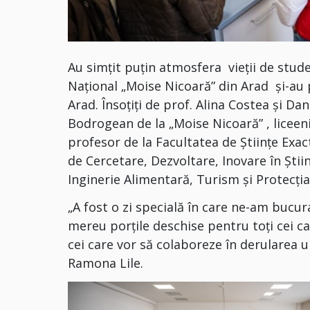
Au simțit puțin atmosfera vieții de studen
Național „Moise Nicoară” din Arad și-au p
Arad. Însoțiți de prof. Alina Costea și Dan
Bodrogean de la „Moise Nicoară” , liceeni
profesor de la Facultatea de Științe Exac
de Cercetare, Dezvoltare, Inovare în Știi
Inginerie Alimentară, Turism și Protecția
„A fost o zi specială în care ne-am bucur
mereu porțile deschise pentru toți cei c
cei care vor să colaboreze în derularea u
Ramona Lile.