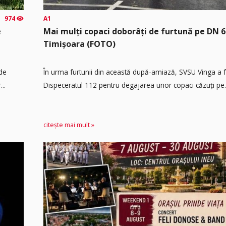
974
A1
e
Mai mulți copaci doborâți de furtună pe DN 6
Timișoara (FOTO)
 de
În urma furtunii din această după-amiază, SVSU Vinga a fos
..
Dispeceratul 112 pentru degajarea unor copaci căzuți pe.
citește mai mult »