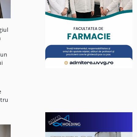
giul
n
 un
ui
e
ntru