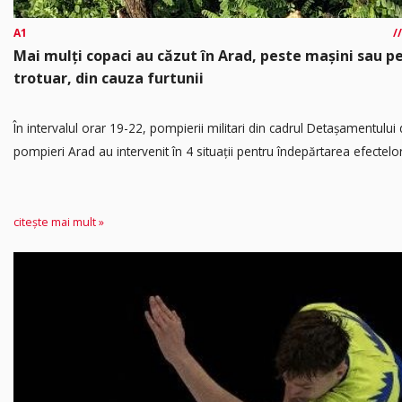
A1
Mai mulți copaci au căzut în Arad, peste mașini sau p
trotuar, din cauza furtunii
În intervalul orar 19-22, pompierii militari din cadrul Detașamentului
pompieri Arad au intervenit în 4 situații pentru îndepărtarea efectelor.
citește mai mult »