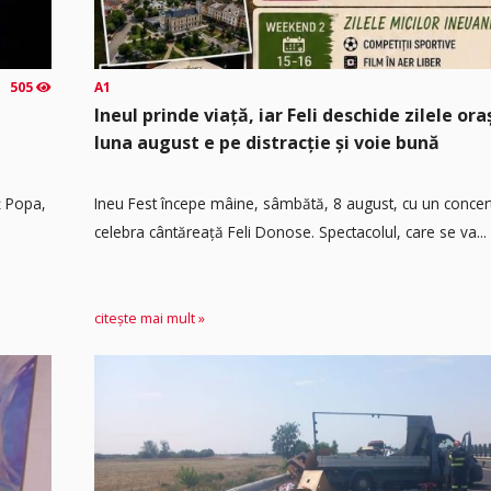
505
A1
Ineul prinde viață, iar Feli deschide zilele or
luna august e pe distracție și voie bună
ț Popa,
Ineu Fest începe mâine, sâmbătă, 8 august, cu un concer
celebra cântăreață Feli Donose. Spectacolul, care se va...
citește mai mult »