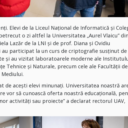
ți. Elevi de la Liceul Național de Informatică și Cole
etrecut o zi altfel la Universitatea „Aurel Vlaicu” di
iela Lazăr de la LNI și de prof. Diana și Ovidiu
 au participat la un curs de criptografie susținut de
te și au vizitat laboratoarele moderne ale Institutul
nţe Tehnice şi Naturale, precum cele ale Facultății de
 Mediului.
at de acești elevi minunați. Universitatea noastră ar
are vor să cunoască oferta noastră educațională, pe
nor activități sau proiecte” a declarat rectorul UAV,