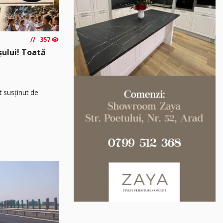
357
așului! Toată
t susținut de