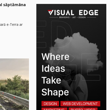
nal săptămâna
iară e-Terra ar