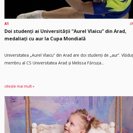
A1
Doi studenți ai Universității “Aurel Vlaicu” din Arad,
medaliați cu aur la Cupa Mondială
Universitatea „Aurel Vlaicu” din Arad are doi studenți de „aur”. Vlădu
membru al CS Universitatea Arad și Melissa Fărcuța...
citește mai mult »