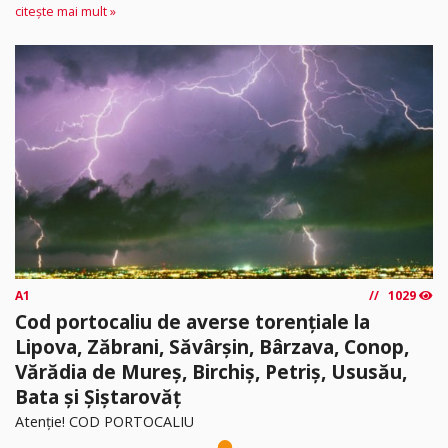
citește mai mult »
A1
1029
Cod portocaliu de averse torențiale la
Lipova, Zăbrani, Săvârșin, Bârzava, Conop,
Vărădia de Mureș, Birchiș, Petriș, Ususău,
Bata și Șiștarovăț
Atenție! COD PORTOCALIU