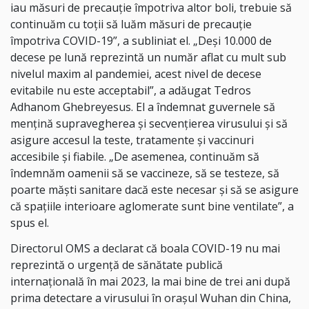
iau măsuri de precauţie împotriva altor boli, trebuie să
continuăm cu toţii să luăm măsuri de precauţie
împotriva COVID-19”, a subliniat el. „Deşi 10.000 de
decese pe lună reprezintă un număr aflat cu mult sub
nivelul maxim al pandemiei, acest nivel de decese
evitabile nu este acceptabil”, a adăugat Tedros
Adhanom Ghebreyesus. El a îndemnat guvernele să
menţină supravegherea şi secvenţierea virusului şi să
asigure accesul la teste, tratamente şi vaccinuri
accesibile şi fiabile. „De asemenea, continuăm să
îndemnăm oamenii să se vaccineze, să se testeze, să
poarte măşti sanitare dacă este necesar şi să se asigure
că spaţiile interioare aglomerate sunt bine ventilate”, a
spus el.
Directorul OMS a declarat că boala COVID-19 nu mai
reprezintă o urgenţă de sănătate publică
internaţională în mai 2023, la mai bine de trei ani după
prima detectare a virusului în oraşul Wuhan din China,