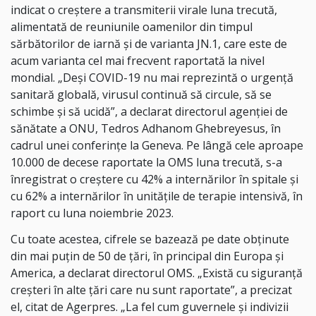
indicat o creştere a transmiterii virale luna trecută,
alimentată de reuniunile oamenilor din timpul
sărbătorilor de iarnă şi de varianta JN.1, care este de
acum varianta cel mai frecvent raportată la nivel
mondial. „Deşi COVID-19 nu mai reprezintă o urgenţă
sanitară globală, virusul continuă să circule, să se
schimbe şi să ucidă”, a declarat directorul agenţiei de
sănătate a ONU, Tedros Adhanom Ghebreyesus, în
cadrul unei conferinţe la Geneva. Pe lângă cele aproape
10.000 de decese raportate la OMS luna trecută, s-a
înregistrat o creştere cu 42% a internărilor în spitale şi
cu 62% a internărilor în unităţile de terapie intensivă, în
raport cu luna noiembrie 2023.
Cu toate acestea, cifrele se bazează pe date obţinute
din mai puţin de 50 de ţări, în principal din Europa şi
America, a declarat directorul OMS. „Există cu siguranţă
creşteri în alte ţări care nu sunt raportate”, a precizat
el, citat de Agerpres. „La fel cum guvernele şi indivizii