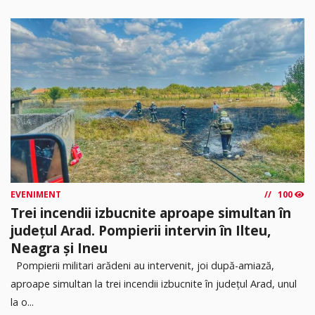
EVENIMENT
100
Trei incendii izbucnite aproape simultan în
județul Arad. Pompierii intervin în Ilteu,
Neagra și Ineu
Pompierii militari arădeni au intervenit, joi după-amiază,
aproape simultan la trei incendii izbucnite în județul Arad, unul
la o...