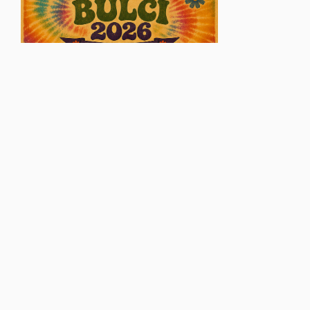
© Glasul Aradului - 2026. Toate drepturile rezervate.
Găzduire web
VISUAL EDGE