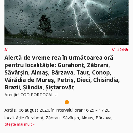
A1
494
Alertă de vreme rea în următoarea oră
pentru localitățile: Gurahonț, Zăbrani,
Săvârșin, Almaș, Bârzava, Tauț, Conop,
Vărădia de Mureș, Petriș, Dieci, Chisindia,
Brazii, Șilindia, Șiștarovăț
Atenție! COD PORTOCALIU
Astăzi, 06 august 2026, în intervalul orar 16:25 – 17:20,
localitățile Gurahonț, Zăbrani, Săvârșin, Almaș, Bârzava,...
citește mai mult »