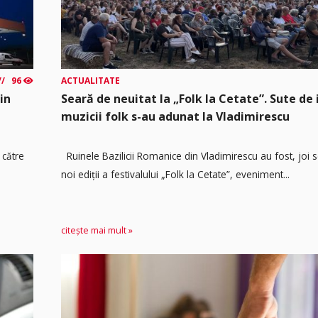
96
ACTUALITATE
in
Seară de neuitat la „Folk la Cetate”. Sute de i
muzicii folk s-au adunat la Vladimirescu
 către
Ruinele Bazilicii Romanice din Vladimirescu au fost, joi 
noi ediții a festivalului „Folk la Cetate”, eveniment...
citește mai mult »