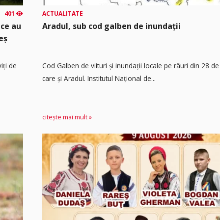
401
ACTUALITATE
 ce au
Aradul, sub cod galben de inundații
eș
iți de
Cod Galben de viituri și inundații locale pe râuri din 28 de
care și Aradul. Institutul Național de...
citește mai mult »