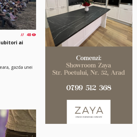
48
ubitori ai
seara, gazda unei