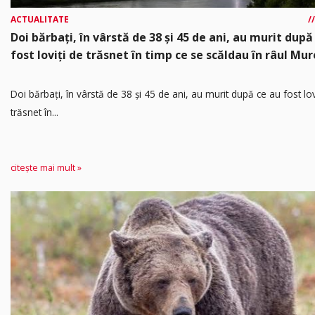
ACTUALITATE
Doi bărbați, în vârstă de 38 și 45 de ani, au murit după
fost loviți de trăsnet în timp ce se scăldau în râul Mur
Doi bărbați, în vârstă de 38 și 45 de ani, au murit după ce au fost lov
trăsnet în...
citește mai mult »