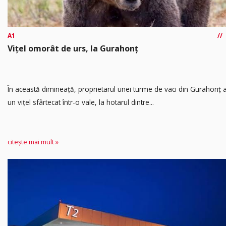
A1
Vițel omorât de urs, la Gurahonț
În această dimineață, proprietarul unei turme de vaci din Gurahonț a
un vițel sfârtecat într-o vale, la hotarul dintre...
citește mai mult »