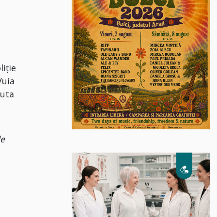
liție
Vuia
ruta
de