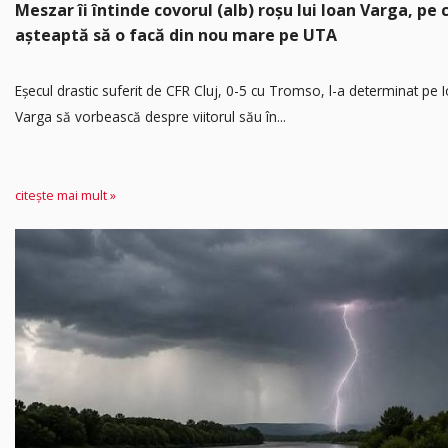
Meszar îi întinde covorul (alb) roșu lui Ioan Varga, pe c
așteaptă să o facă din nou mare pe UTA
Eșecul drastic suferit de CFR Cluj, 0-5 cu Tromso, l-a determinat pe 
Varga să vorbească despre viitorul său în...
citește mai mult »