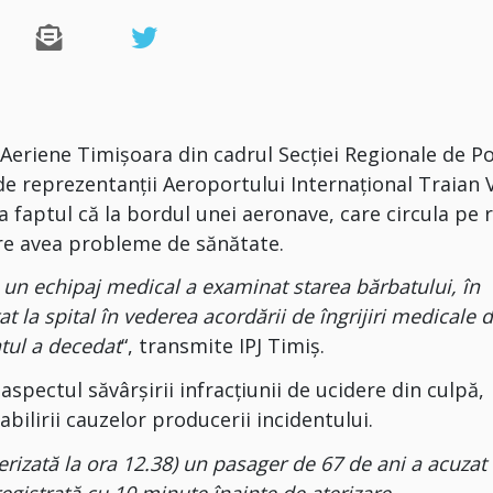
i Aeriene Timișoara din cadrul Secției Regionale de Po
de reprezentanții Aeroportului Internațional Traian 
 la faptul că la bordul unei aeronave, care circula pe 
are avea probleme de sănătate.
 un echipaj medical a examinat starea bărbatului, în
at la spital în vederea acordării de îngrijiri medicale 
atul a decedat
“, transmite IPJ Timiș.
aspectul săvârșirii infracțiunii de ucidere din culpă,
abilirii cauzelor producerii incidentului.
erizată la ora 12.38) un pasager de 67 de ani a acuzat
nregistrată cu 10 minute înainte de aterizare.