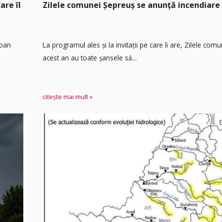
are îl
Zilele comunei Șepreuș se anunță incendiare
Ioan
La programul ales și la invitații pe care îi are, Zilele com
acest an au toate șansele să...
citește mai mult »