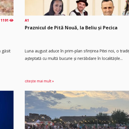
1191
A1
Praznicul de Pită Nouă, la Beliu și Pecica
 găsit
Luna august aduce în prim-plan sfințirea Pitei noi, o tradi
așteptată cu multă bucurie și nerăbdare în localitățile...
citește mai mult »