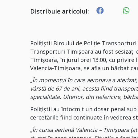
Distribuie articolul:
Polițiștii Biroului de Poliție Transportur
Transporturi Timișoara au fost sesizați 
Timișoara, în jurul orei 13:00, cu privire
Valencia-Timișoara, se afla un bărbat c
„
În momentul în care aeronava a aterizat,
vârstă de 67 de ani, acesta fiind transport
specialitate. Ulterior, din nefericire, bărb
Polițiștii au întocmit un dosar penal sub 
cercetările fiind continuate în vederea st
„
În cursa aeriană Valencia – Timișoara (at
dureri în zona pieptului. Situația a fost î