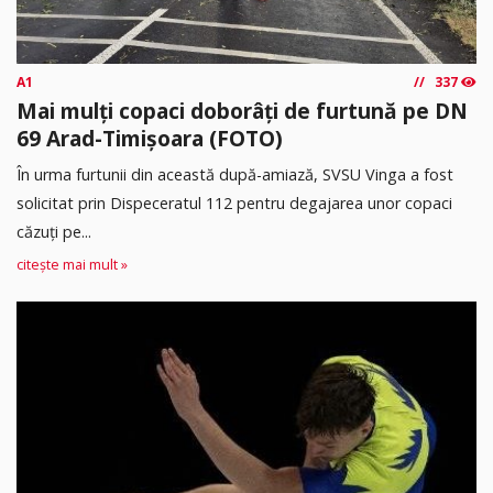
A1
337
Mai mulți copaci doborâți de furtună pe DN
69 Arad-Timișoara (FOTO)
În urma furtunii din această după-amiază, SVSU Vinga a fost
solicitat prin Dispeceratul 112 pentru degajarea unor copaci
căzuți pe...
citește mai mult »