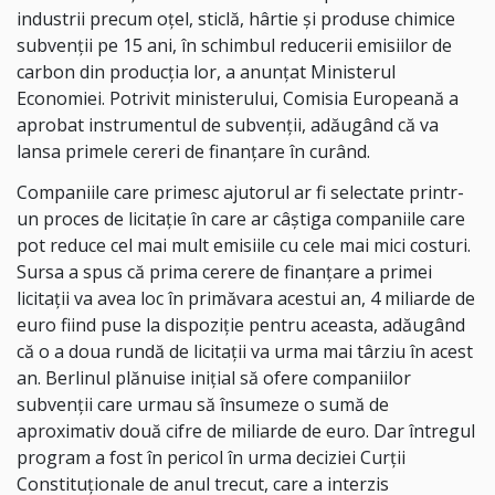
industrii precum oţel, sticlă, hârtie şi produse chimice
subvenţii pe 15 ani, în schimbul reducerii emisiilor de
carbon din producţia lor, a anunţat Ministerul
Economiei. Potrivit ministerului, Comisia Europeană a
aprobat instrumentul de subvenţii, adăugând că va
lansa primele cereri de finanţare în curând.
Companiile care primesc ajutorul ar fi selectate printr-
un proces de licitaţie în care ar câştiga companiile care
pot reduce cel mai mult emisiile cu cele mai mici costuri.
Sursa a spus că prima cerere de finanţare a primei
licitaţii va avea loc în primăvara acestui an, 4 miliarde de
euro fiind puse la dispoziţie pentru aceasta, adăugând
că o a doua rundă de licitaţii va urma mai târziu în acest
an. Berlinul plănuise iniţial să ofere companiilor
subvenţii care urmau să însumeze o sumă de
aproximativ două cifre de miliarde de euro. Dar întregul
program a fost în pericol în urma deciziei Curţii
Constituţionale de anul trecut, care a interzis