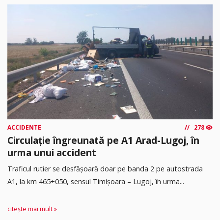
ACCIDENTE
278
Circulație îngreunată pe A1 Arad-Lugoj, în
urma unui accident
Traficul rutier se desfășoară doar pe banda 2 pe autostrada
A1, la km 465+050, sensul Timişoara – Lugoj, în urma...
citește mai mult »