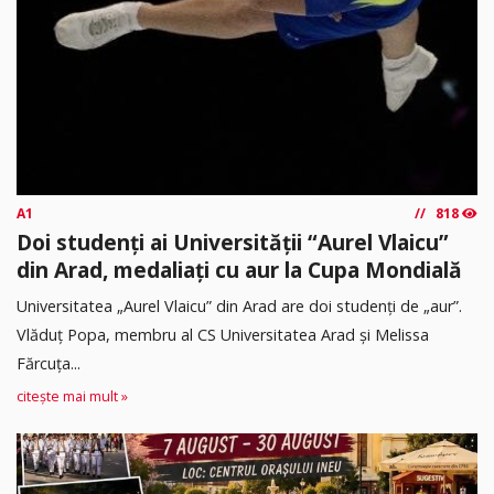
A1
818
Doi studenți ai Universității “Aurel Vlaicu”
din Arad, medaliați cu aur la Cupa Mondială
Universitatea „Aurel Vlaicu” din Arad are doi studenți de „aur”.
Vlăduț Popa, membru al CS Universitatea Arad și Melissa
Fărcuța...
citește mai mult »