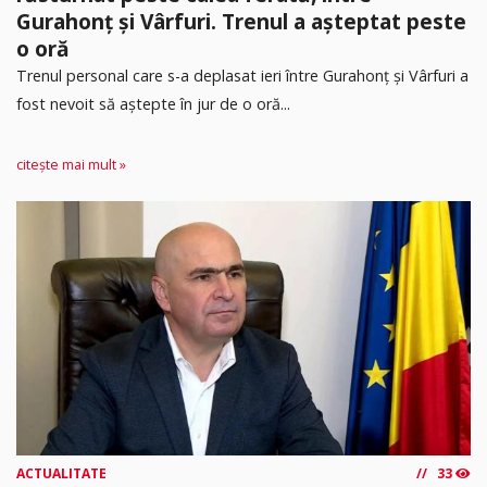
Gurahonț și Vârfuri. Trenul a așteptat peste
o oră
Trenul personal care s-a deplasat ieri între Gurahonț și Vârfuri a
fost nevoit să aștepte în jur de o oră...
citește mai mult »
ACTUALITATE
33