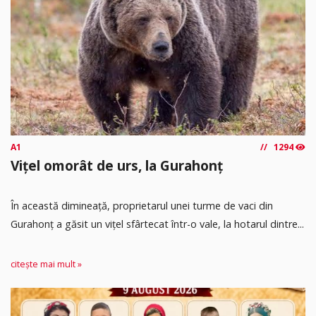
A1
1294
Vițel omorât de urs, la Gurahonț
În această dimineață, proprietarul unei turme de vaci din
Gurahonț a găsit un vițel sfârtecat într-o vale, la hotarul dintre...
citește mai mult »