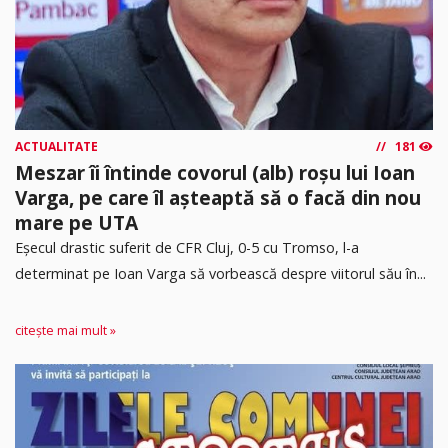
ACTUALITATE
181
Meszar îi întinde covorul (alb) roșu lui Ioan
Varga, pe care îl așteaptă să o facă din nou
mare pe UTA
Eșecul drastic suferit de CFR Cluj, 0-5 cu Tromso, l-a
determinat pe Ioan Varga să vorbească despre viitorul său în...
citește mai mult »