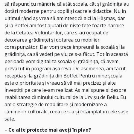
să răspund cu mândrie că atât școala, cât și grădinița au
dotări moderne pentru copiii și cadrele didactice. Nu în
ultimul rând aș vrea să amintesc că aici la Hășmaș, dar
și la Botfei am fost ajutați de niște fete foarte harnice
de la Cetatea Voluntarilor, care s-au ocupat de
decorarea grădiniței și dotarea cu mobilier
corespunzător. Dar vom trece împreună la școală și la
grădiniță, ca să vedeți pe viu ce s-a făcut. Tot în această
perioadă vom digitaliza școala și grădinița, că avem
prevăzut în program așa ceva. De asemenea, am făcut
recepția și la grădinița din Botfei. Pentru mine școala
este o prioritate și vreau să vă mai precizez și alte
investiții pe care le-am realizat. Aș mai spune și despre
reabilitarea căminului cultural de la Urvișu de Beliu. Eu
am o strategie de reabilitare și modernizare a
căminelor culturale, ceea ce s-a și întâmplat în cele șase
sate.
–
Ce alte proiecte mai aveți în plan?