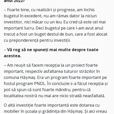
anul 2022?
– Foarte bine, cu realizări și progrese, am închis
bugetul în excedent, nu am rămas dator la niciun
investitor, nici măcar cu un leu. Eu cred că este cel mai
important lucru. Deci bugetul pe care l-am avut anul
trecut a fost un buget destul de bun, care a fost alocat
cu preponderență pentru investiții.
–
Vă rog să ne spuneți mai multe despre toate
acestea.
– Am reușit să facem recepția la un proiect foarte
important, respectiv asfaltarea tuturor străzilor în
comuna Hășmaș. Era un program foarte important pe
fostul program PNDL. În concluzie s-a făcut recepția și
pot să spun că sunt foarte mândru, pentru că
localitatea nostră nu mai are nicio stradă neasfaltată.
O altă investiție foarte importantă este dotarea cu
mobilier în școala și grădinița din Hășmaș. Și aici vreau