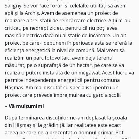
Saligny. Se vor face forări și celelalte utilități să avem
apă și la Archiș. Avem de asemenea un proiect de
realizare a trei stații de reîncărcare electrice. Alții m-au
criticat, pe nedrept zic eu, pentru că nu poți avea
mașină electrică dacă nu ai stație de încărcare. Un alt
proiect pe care-l depunem în perioada asta se referă la
eficiența energetică la nivel de comună. Mai vrem să
realizăm un parc fotovoltaic, avem deja terenul
măsurat, pe o suprafață de un hectar, pe care se va
realiza o putere instalată de un megawat. Acest lucru va
permite independența energetică pentru comuna
Hășmaș. Am mai discutat cu specialiștii pentru un
proiect care prevede împrejmuirea cu gard a școlii.
–
Vă mulțumim!
După terminarea discuțiilor ne-am deplasat la școala
din Hășmaș și la grădiniță. Iar realitatea este exact
aceea pe care ne-a prezentat-o domnul primar. Pot