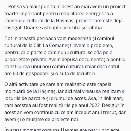
– Pot să vă mai spun că în acest an mai avem un proiect
foarte important pentru reabilitarea energetică a
căminului cultural de la Hășmaș, proiect care este deja
câștigat. Doar se așteaptă achiziția și licitația.
Tot în această perioadă vom moderniza și căminul
cultural de la Clit. La Comănești avem o problemă,
pentru că o parte a căminului cultural se află pe o
proprietate privată. Avem depusă documentația pentru
construirea unui nou cămin cultural, chiar dacă satul
are 60 de gospodării și o sută de locuitori.
O altă activitate pe care am realizat-o este capela
mortuară de la Hășmaș, iar aici mai vreau să realizăm și
locurile de parcare și drumul de acces. Așa, în linii mari,
cam acestea au fost realizările pe anul 2022. Desigur în
acest an vom continua cu ce am început anul trecut, dar
avem și o mulțime de proiecte noi.
În acest moment comuna Hășmaș are patru proiecte