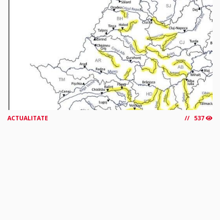
ACTUALITATE
537
Aradul, sub cod galben de inundații
Cod Galben de viituri și inundații locale pe râuri din 28 de
județe, printre care și Aradul. Institutul Național de...
citește mai mult »