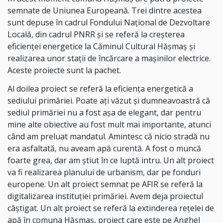
semnate de Uniunea Europeană. Trei dintre acestea
sunt depuse în cadrul Fondului Național de Dezvoltare
Locală, din cadrul PNRR și se referă la creșterea
eficienței energetice la Căminul Cultural Hășmaș și
realizarea unor stații de încărcare a mașinilor electrice.
Aceste proiecte sunt la pachet.
Al doilea proiect se referă la eficiența energetică a
sediului primăriei. Poate ați văzut și dumneavoastră că
sediul primăriei nu a fost așa de elegant, dar pentru
mine alte obiective au fost mult mai importante, atunci
când am preluat mandatul. Amintesc că nicio stradă nu
era asfaltată, nu aveam apă curentă. A fost o muncă
foarte grea, dar am știut în ce luptă intru. Un alt proiect
va fi realizarea planului de urbanism, dar pe fonduri
europene. Un alt proiect semnat pe AFIR se referă la
digitalizarea instituției primăriei. Avem deja proiectul
câștigat. Un alt proiect se referă la extinderea rețelei de
apă în comuna Hășmaș, proiect care este pe Anghel