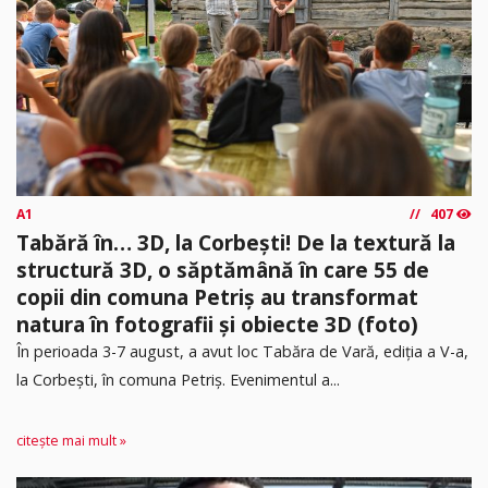
A1
407
Tabără în… 3D, la Corbești! De la textură la
structură 3D, o săptămână în care 55 de
copii din comuna Petriș au transformat
natura în fotografii și obiecte 3D (foto)
În perioada 3-7 august, a avut loc Tabăra de Vară, ediția a V-a,
la Corbești, în comuna Petriș. Evenimentul a...
citește mai mult »