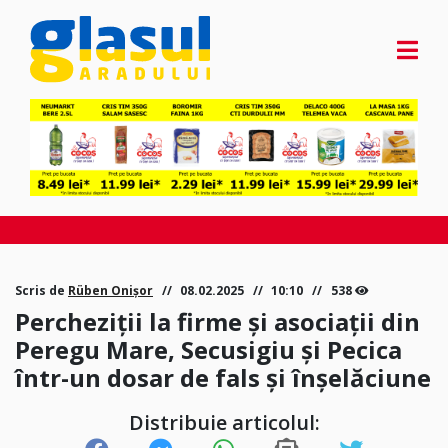
Scris de
Rüben Onișor
08.02.2025
10:10
538
Percheziții la firme și asociații din
Peregu Mare, Secusigiu și Pecica
într-un dosar de fals și înșelăciune
Distribuie articolul: