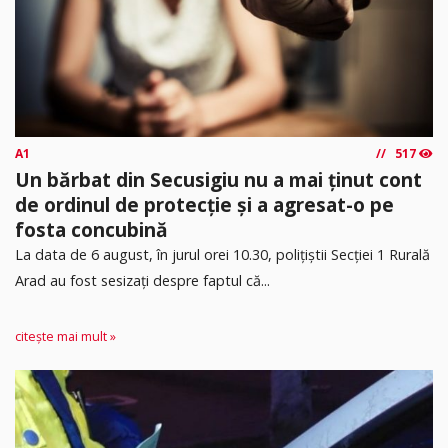
A1
517
Un bărbat din Secusigiu nu a mai ținut cont
de ordinul de protecție și a agresat-o pe
fosta concubină
​La data de 6 august, în jurul orei 10.30, polițiștii Secției 1 Rurală
Arad au fost sesizați despre faptul că...
citește mai mult »