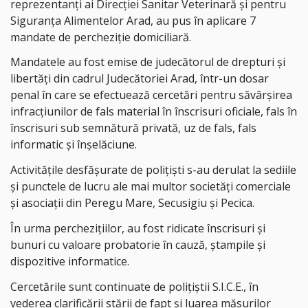
reprezentanți ai Direcției Sanitar Veterinară și pentru
Siguranța Alimentelor Arad, au pus în aplicare 7
mandate de percheziție domiciliară.
Mandatele au fost emise de judecătorul de drepturi și
libertăți din cadrul Judecătoriei Arad, într-un dosar
penal în care se efectuează cercetări pentru săvârșirea
infracțiunilor de fals material în înscrisuri oficiale, fals în
înscrisuri sub semnătură privată, uz de fals, fals
informatic și înșelăciune.
Activitățile desfășurate de polițiști s-au derulat la sediile
și punctele de lucru ale mai multor societăți comerciale
și asociații din Peregu Mare, Secusigiu și Pecica.
În urma perchezițiilor, au fost ridicate înscrisuri și
bunuri cu valoare probatorie în cauză, ștampile și
dispozitive informatice.
Cercetările sunt continuate de polițiștii S.I.C.E., în
vederea clarificării stării de fapt și luarea măsurilor