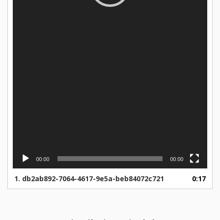
00:00
00:00
1.
db2ab892-7064-4617-9e5a-beb84072c721
0:17