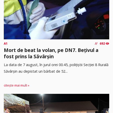
A1
692
Mort de beat la volan, pe DN7. Bețivul a
fost prins la Săvârșin
​La data de 7 august, în jurul orei 00.45, polițiștii Secției 8 Rurală
Săvârșin au depistat un bărbat de 52...
citește mai mult »