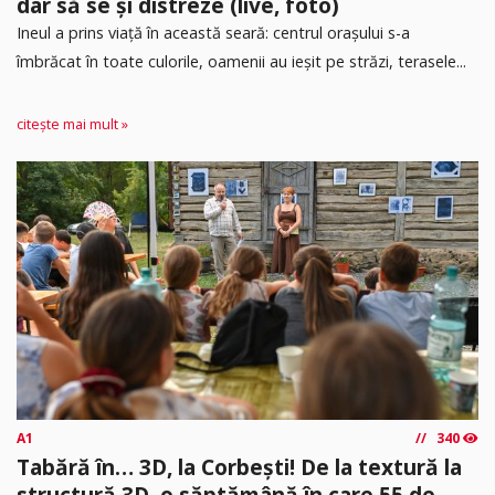
dar să se și distreze (live, foto)
Ineul a prins viață în această seară: centrul orașului s-a
îmbrăcat în toate culorile, oamenii au ieșit pe străzi, terasele...
citește mai mult »
A1
340
Tabără în… 3D, la Corbești! De la textură la
structură 3D, o săptămână în care 55 de