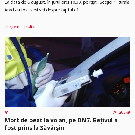
​La data de 6 august, în jurul orei 10.30, polițiștii Secției 1 Rurală
Arad au fost sesizați despre faptul că...
citește mai mult »
A1
205
Mort de beat la volan, pe DN7. Bețivul a
fost prins la Săvârșin