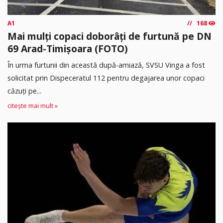
A1
168
Mai mulți copaci doborâți de furtună pe DN
69 Arad-Timișoara (FOTO)
În urma furtunii din această după-amiază, SVSU Vinga a fost
solicitat prin Dispeceratul 112 pentru degajarea unor copaci
căzuți pe...
citește mai mult »