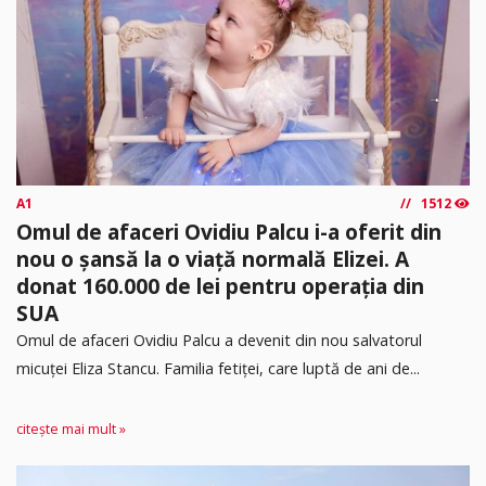
A1
1512
Omul de afaceri Ovidiu Palcu i-a oferit din
nou o șansă la o viață normală Elizei. A
donat 160.000 de lei pentru operația din
SUA
Omul de afaceri Ovidiu Palcu a devenit din nou salvatorul
micuței Eliza Stancu. Familia fetiței, care luptă de ani de...
citește mai mult »