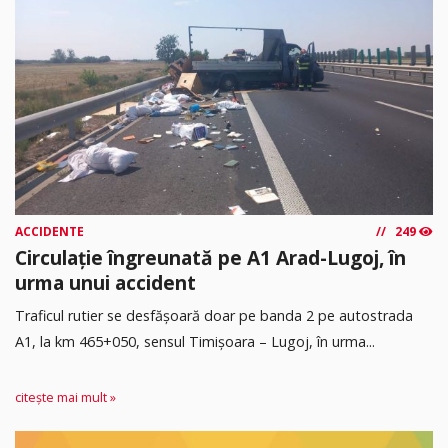
ACCIDENTE
249
Circulație îngreunată pe A1 Arad-Lugoj, în
urma unui accident
Traficul rutier se desfășoară doar pe banda 2 pe autostrada
A1, la km 465+050, sensul Timişoara – Lugoj, în urma...
citește mai mult »