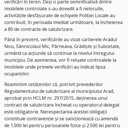
verificări în teren. Deși o parte semnificativă dintre
imobilele controlate s-au dovedit a fi nelocuite,
activitățile desfășurate de echipele Poliției Locale au
contribuit, în perioada imediat următoare, la încheierea
a 80 de contracte de salubrizare.
Până în prezent, verificările au vizat cartierele Aradul
Nou, Sânnicolaul Mic, Pârneava, Grădiște și Subcetate,
urmând ca acțiunile să continue la nivelul întregului
municipiu. De asemenea, vor fi reluate controalele la
imobilele unde primele verificări au indicat lipsa
ocupanților.
Reamintim cetățenilor că, potrivit prevederilor
Regulamentului de salubrizare al municipiului Arad,
aprobat prin HCLM nr. 297/2015, deținerea unui
contract de salubrizare încheiat cu operatorul delegat
este obligatorie. Nerespectarea acestei obligații
constituie contravenție și se sancționează cu amendă
de 1.000 lei pentru persoanele fizice și 2.500 lei pentru