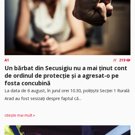
A1
219
Un bărbat din Secusigiu nu a mai ținut cont
de ordinul de protecție și a agresat-o pe
fosta concubină
​La data de 6 august, în jurul orei 10.30, polițiștii Secției 1 Rurală
Arad au fost sesizați despre faptul că...
citește mai mult »