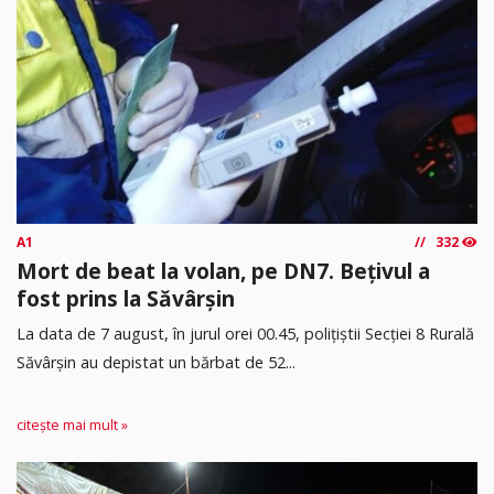
A1
332
Mort de beat la volan, pe DN7. Bețivul a
fost prins la Săvârșin
​La data de 7 august, în jurul orei 00.45, polițiștii Secției 8 Rurală
Săvârșin au depistat un bărbat de 52...
citește mai mult »