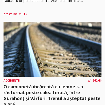
căutat cu disperare de familie. Acesta era internat...
citește mai mult »
ACCIDENTE
562
O camionetă încărcată cu lemne s-a
răsturnat peste calea ferată, între
Gurahonț și Vârfuri. Trenul a așteptat peste
o oră