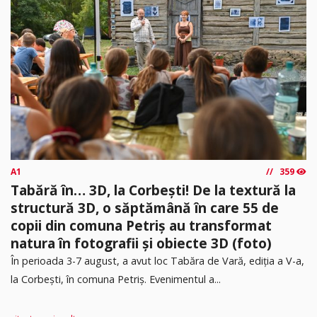
A1
359
Tabără în… 3D, la Corbești! De la textură la
structură 3D, o săptămână în care 55 de
copii din comuna Petriș au transformat
natura în fotografii și obiecte 3D (foto)
În perioada 3-7 august, a avut loc Tabăra de Vară, ediția a V-a,
la Corbești, în comuna Petriș. Evenimentul a...