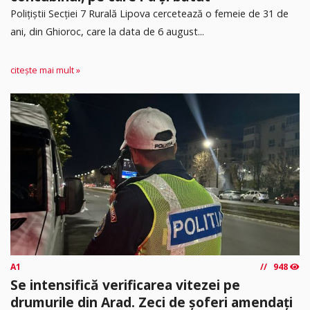
​Polițiștii Secției 7 Rurală Lipova cercetează o femeie de 31 de
ani, din Ghioroc, care la data de 6 august...
citește mai mult »
A1
948
Se intensifică verificarea vitezei pe
drumurile din Arad. Zeci de șoferi amendați