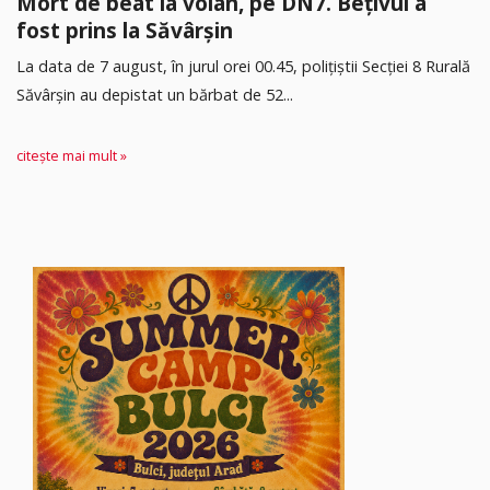
Mort de beat la volan, pe DN7. Bețivul a
fost prins la Săvârșin
​La data de 7 august, în jurul orei 00.45, polițiștii Secției 8 Rurală
Săvârșin au depistat un bărbat de 52...
citește mai mult »