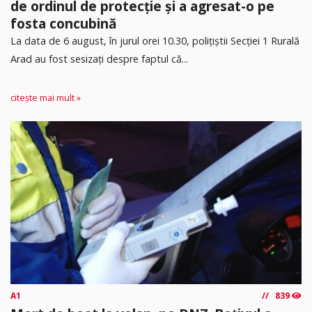
de ordinul de protecție și a agresat-o pe
fosta concubină
​La data de 6 august, în jurul orei 10.30, polițiștii Secției 1 Rurală
Arad au fost sesizați despre faptul că...
citește mai mult »
A1
839