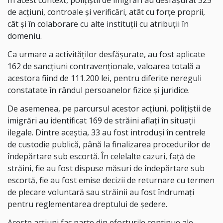
În acest context, polițiștii de imigrări au desfășurat 325
de acțiuni, controale și verificări, atât cu forțe proprii,
cât și în colaborare cu alte instituții cu atribuții în
domeniu.
Ca urmare a activităților desfășurate, au fost aplicate
162 de sancțiuni contravenționale, valoarea totală a
acestora fiind de 111.200 lei, pentru diferite nereguli
constatate în rândul persoanelor fizice și juridice.
De asemenea, pe parcursul acestor acțiuni, polițiștii de
imigrări au identificat 169 de străini aflați în situații
ilegale. Dintre aceștia, 33 au fost introduși în centrele
de custodie publică, până la finalizarea procedurilor de
îndepărtare sub escortă. În celelalte cazuri, față de
străini, fie au fost dispuse măsuri de îndepărtare sub
escortă, fie au fost emise decizii de returnare cu termen
de plecare voluntară sau străinii au fost îndrumați
pentru reglementarea dreptului de ședere.
Aceste acțiuni fac parte din eforturile continue ale