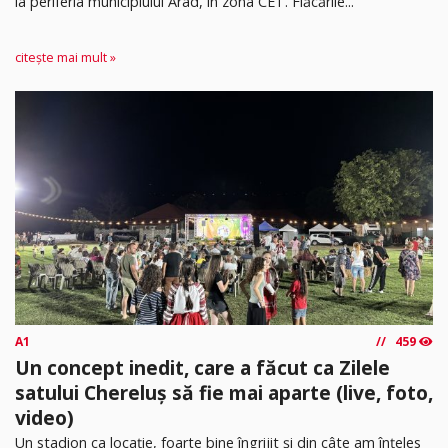
la periferia municipiului Arad, în zona CET. Flăcările...
citește mai mult »
A1
459
Un concept inedit, care a făcut ca Zilele
satului Chereluș să fie mai aparte (live, foto,
video)
Un stadion ca locație, foarte bine îngrijit și din câte am înțeles