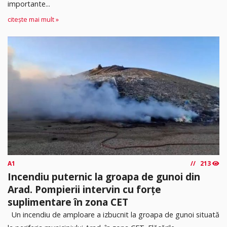
importante...
citește mai mult »
A1
213
Incendiu puternic la groapa de gunoi din
Arad. Pompierii intervin cu forțe
suplimentare în zona CET
Un incendiu de amploare a izbucnit la groapa de gunoi situată