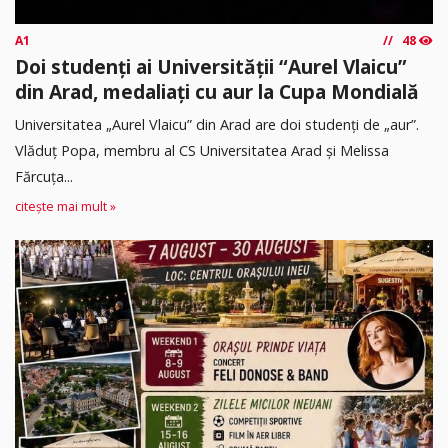
A1
48
Doi studenți ai Universității “Aurel Vlaicu”
din Arad, medaliați cu aur la Cupa Mondială
Universitatea „Aurel Vlaicu” din Arad are doi studenți de „aur”.
Vlăduț Popa, membru al CS Universitatea Arad și Melissa
Fărcuța...
citește mai mult »