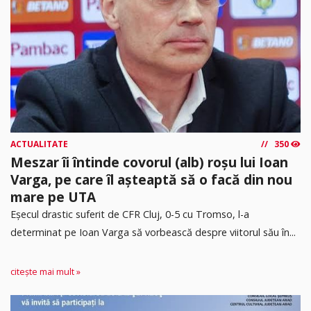
ACTUALITATE
350
Meszar îi întinde covorul (alb) roșu lui Ioan
Varga, pe care îl așteaptă să o facă din nou
mare pe UTA
Eșecul drastic suferit de CFR Cluj, 0-5 cu Tromso, l-a
determinat pe Ioan Varga să vorbească despre viitorul său în...
citește mai mult »