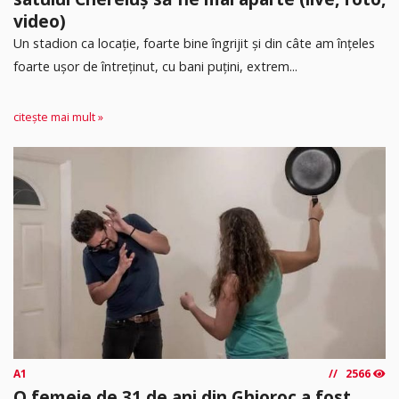
video)
Un stadion ca locație, foarte bine îngrijit și din câte am înțeles
foarte ușor de întreținut, cu bani puțini, extrem...
citește mai mult »
A1
2566
O femeie de 31 de ani din Ghioroc a fost