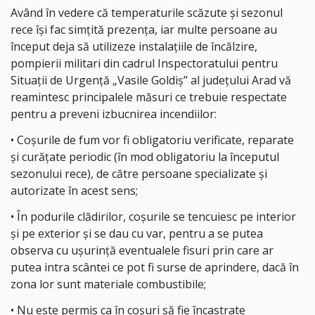
Având în vedere că temperaturile scăzute și sezonul
rece își fac simțită prezența, iar multe persoane au
început deja să utilizeze instalațiile de încălzire,
pompierii militari din cadrul Inspectoratului pentru
Situații de Urgență „Vasile Goldiș” al județului Arad vă
reamintesc principalele măsuri ce trebuie respectate
pentru a preveni izbucnirea incendiilor:
• Coșurile de fum vor fi obligatoriu verificate, reparate
şi curăţate periodic (în mod obligatoriu la începutul
sezonului rece), de către persoane specializate şi
autorizate în acest sens;
• În podurile clădirilor, coşurile se tencuiesc pe interior
şi pe exterior şi se dau cu var, pentru a se putea
observa cu ușurință eventualele fisuri prin care ar
putea intra scântei ce pot fi surse de aprindere, dacă în
zona lor sunt materiale combustibile;
• Nu este permis ca în coșuri să fie încastrate