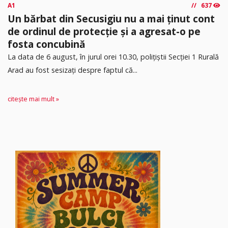
A1
637
Un bărbat din Secusigiu nu a mai ținut cont
de ordinul de protecție și a agresat-o pe
fosta concubină
​La data de 6 august, în jurul orei 10.30, polițiștii Secției 1 Rurală
Arad au fost sesizați despre faptul că...
citește mai mult »