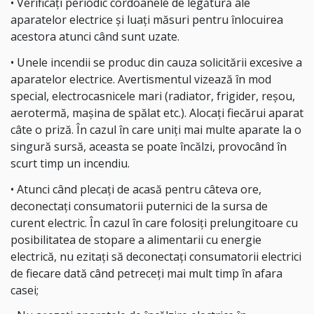
• Verificaţi periodic cordoanele de legătură ale
aparatelor electrice şi luaţi măsuri pentru înlocuirea
acestora atunci când sunt uzate.
• Unele incendii se produc din cauza solicitării excesive a
aparatelor electrice. Avertismentul vizează în mod
special, electrocasnicele mari (radiator, frigider, reşou,
aerotermă, maşina de spălat etc.). Alocaţi fiecărui aparat
câte o priză. În cazul în care uniţi mai multe aparate la o
singură sursă, aceasta se poate încălzi, provocând în
scurt timp un incendiu.
• Atunci când plecați de acasă pentru câteva ore,
deconectaţi consumatorii puternici de la sursa de
curent electric. În cazul în care folosiți prelungitoare cu
posibilitatea de stopare a alimentarii cu energie
electrică, nu ezitaţi să deconectaţi consumatorii electrici
de fiecare dată când petreceţi mai mult timp în afara
casei;