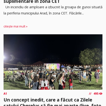
suplimentare în zona CET
Un incendiu de amploare a izbucnit la groapa de gunoi situată
la periferia municipiului Arad, în zona CET. Flăcările...
citește mai mult »
A1
495
Un concept inedit, care a făcut ca Zilele
satului Chereluș să fie mai aparte (live, foto,