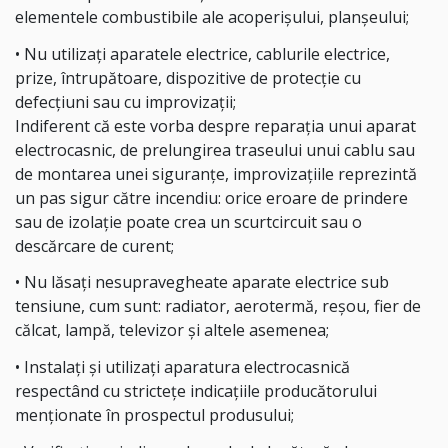
elementele combustibile ale acoperişului, planșeului;
• Nu utilizați aparatele electrice, cablurile electrice,
prize, întrupătoare, dispozitive de protecţie cu
defecţiuni sau cu improvizaţii;
Indiferent că este vorba despre reparaţia unui aparat
electrocasnic, de prelungirea traseului unui cablu sau
de montarea unei siguranţe, improvizaţiile reprezintă
un pas sigur către incendiu: orice eroare de prindere
sau de izolaţie poate crea un scurtcircuit sau o
descărcare de curent;
• Nu lăsați nesupravegheate aparate electrice sub
tensiune, cum sunt: radiator, aerotermă, reșou, fier de
călcat, lampă, televizor şi altele asemenea;
• Instalați şi utilizați aparatura electrocasnică
respectând cu stricteţe indicațiile producătorului
menționate în prospectul produsului;