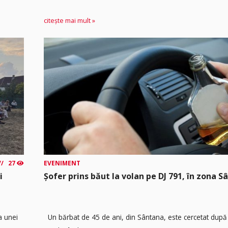
citește mai mult »
27
EVENIMENT
i
Șofer prins băut la volan pe DJ 791, în zona 
a unei
Un bărbat de 45 de ani, din Sântana, este cercetat după 