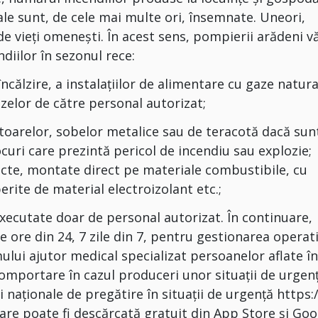
ale sunt, de cele mai multe ori, însemnate. Uneori,
de vieți omenești. În acest sens, pompierii arădeni v
diilor în sezonul rece:
 încălzire, a instalaţiilor de alimentare cu gaze natur
azelor de către personal autorizat;
iatoarelor, sobelor metalice sau de teracotă dacă sun
curi care prezintă pericol de incendiu sau explozie;
defecte, montate direct pe materiale combustibile, cu
erite de material electroizolant etc.;
fi executate doar de personal autorizat. În continuare,
e ore din 24, 7 zile din 7, pentru gestionarea operat
mului ajutor medical specializat persoanelor aflate î
comportare în cazul produceri unor situaţii de urgen
 naţionale de pregătire în situaţii de urgenţă https:/
 care poate fi descărcată gratuit din App Store și Go