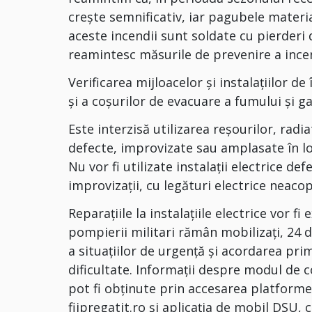
crește semnificativ, iar pagubele materi
aceste incendii sunt soldate cu pierderi 
reamintesc măsurile de prevenire a incen
Verificarea mijloacelor şi instalaţiilor de
şi a coşurilor de evacuare a fumului şi g
Este interzisă utilizarea reşourilor, rad
defecte, improvizate sau amplasate în lo
Nu vor fi utilizate instalaţii electrice 
improvizaţii, cu legături electrice neacop
Reparaţiile la instalaţiile electrice vor 
pompierii militari rămân mobilizați, 24 d
a situaţiilor de urgenţă şi acordarea pri
dificultate. Informaţii despre modul de 
pot fi obţinute prin accesarea platformei
fiipregatit.ro și aplicaţia de mobil DSU,