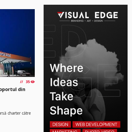
35
oportul din
rsă charter către