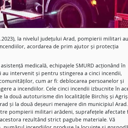
2023), la nivelul județului Arad, pompierii militari a
ncendiilor, acordarea de prim ajutor și protecția
n asistență medicală, echipajele SMURD acționând în
i au intervenit și pentru stingerea a cinci incendii,
ul comunităților, cum ar fi: deblocarea persoanelor și
ere a incendiilor. Cele cinci incendii izbucnite în ac
 la două autoturisme din localitățile Birchiș și Agri
rad și la două deșeuri menajere din municipiul Arad.
tre pompierii militari arădeni, suprafețele afectate 
 acestora rezultând strict pagube materiale. Vă
, numărul incendiilor produse la locuințe și gospodă