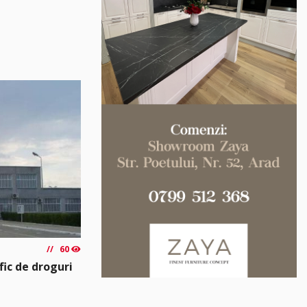
60
fic de droguri