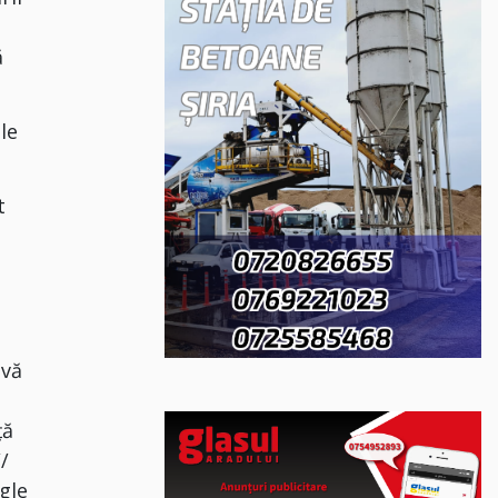
ă
ale
t
ivă
n
ţă
/
ogle