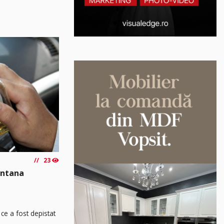
23
Sântana
ce a fost depistat