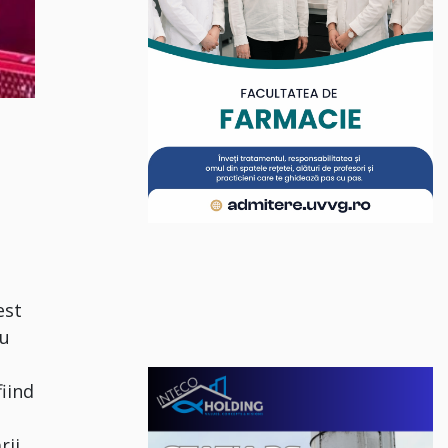
u
est
șu
fiind
rii