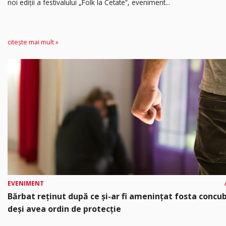
noi ediții a festivalului „Folk la Cetate”, eveniment...
citește mai mult »
EVENIMENT
Bărbat reținut după ce și-ar fi amenințat fosta concub
deși avea ordin de protecție