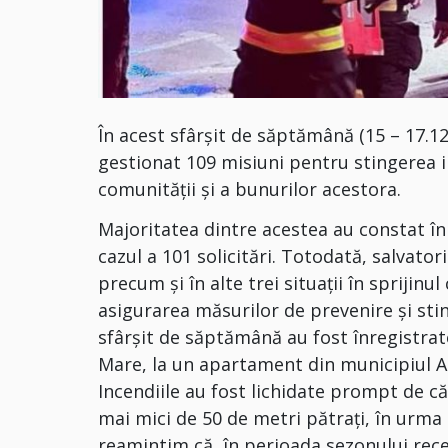
În acest sfârșit de săptămână (15 – 17.12.
gestionat 109 misiuni pentru stingerea i
comunității și a bunurilor acestora.
Majoritatea dintre acestea au constat î
cazul a 101 solicitări. Totodată, salvatori
precum și în alte trei situații în sprijin
asigurarea măsurilor de prevenire și sting
sfârșit de săptămână au fost înregistrate
Mare, la un apartament din municipiul A
Incendiile au fost lichidate prompt de că
mai mici de 50 de metri pătrați, în urma
reamintim că, în perioada sezonului rece