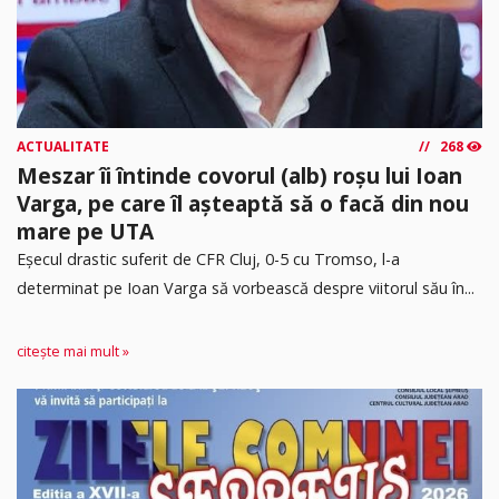
ACTUALITATE
268
Meszar îi întinde covorul (alb) roșu lui Ioan
Varga, pe care îl așteaptă să o facă din nou
mare pe UTA
Eșecul drastic suferit de CFR Cluj, 0-5 cu Tromso, l-a
determinat pe Ioan Varga să vorbească despre viitorul său în...
citește mai mult »