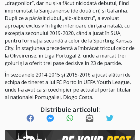
„dragonilor”, dar nu și-a făcut niciodată debutul, fiind
împrumutat la Sanjoanense (de două ori) și Gafanha.
După ce a părăsit clubul „alb-albastru”, a evoluat
aproape exclusiv în ligile inferioare din țara natală, cu
excepția sezonului 2019-2020, când a jucat în SUA,
pentru formația secundă a celor de la Sporting Kansas
City. În stagiunea precedentă a îmbrăcat tricoul celor de
la Oliveirense, în Liga Portugal 2, unde a marcat trei
goluri și a oferit trei pase decisive în 23 de partide.
În sezoanele 2014-2015 și 2015-2016 a jucat alături de
echipa de tineret a lui FC Porto în UEFA Youth League,
unde l-a avut ca și coechipier pe actualul portar titular
al naționalei Portugaliei, Diogo Costa.
Distribuie articolul: